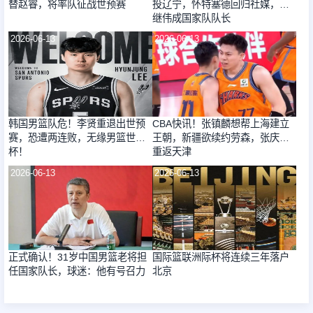
替赵睿，将率队征战世预赛
投辽宁，怀特塞德回归社媒，赵
继伟成国家队队长
2026-06-13
2026-06-13
韩国男篮队危！李贤重退出世预
CBA快讯！张镇麟想帮上海建立
赛，恐遭两连败，无缘男篮世界
王朝，新疆欲续约劳森，张庆鹏
杯！
重返天津
2026-06-13
2026-06-13
正式确认！31岁中国男篮老将担
国际篮联洲际杯将连续三年落户
任国家队长，球迷：他有号召力
北京