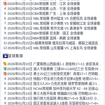
3
2026年01月15日CBA常规赛 北控 - 江苏 全场录像
4
2026年01月15日CBA常规赛 山东 - 宁波 全场录像
5
2026年01月15日CBA常规赛 广东 - 上海 全场录像
6
2026年01月15日 NBL常规赛 贵州猛龙 VS 合肥狂风 全场录像
7
2026年01月15日 NBL常规赛 长沙勇胜 VS 安徽皖江龙 全场录像
8
2026年01月15日 NBL常规赛 焦作文旅 VS 香港金牛 全场录像
9
2026年01月15日NBA常规赛 尼克斯 - 国王 全场录像
10
2026年01月15日NBA常规赛 篮网 - 鹈鹕 全场录像
11
2026年01月15日G联赛常规赛 俄克拉荷马城蓝 - 撕裂之城混音 全场录像
12
2026年01月14日 NBL常规赛 山东蜜獾 VS 上海玄鸟 全场录像
篮球集锦
1
2026年05月10日 广厦客胜山西扳成1-1 胡金秋17+11 迪亚洛关键上篮不中
2
2026年01月16日 湖人不敌黄蜂 三球30+11&9记三分 东契奇39分 詹姆斯29+9+6
3
2026年01月16日 勇士20记三分射穿尼克斯！库里27+7 巴特勒32+8 穆迪三分9中7
4
2026年01月15日 快船27罚全进力克奇才迎来4连胜 哈登22+5+8 伦纳德33分4断
5
2026年01月15日 国王3人20+力克尼克斯 德罗赞里程碑 威少11助 布伦森伤退
6
2026年01月14日 NCAA常规赛 加州圣玛丽大学 82 - 68 旧金山大学 全场集锦
7
2026年01月14日 勇士大胜开拓者 杨瀚森3分2板 巴特勒16+6+5 库里9中2送11助
8
2026年01月13日 独行侠力克篮网 弗拉格27+5+5 克莱18分 小波特28+9
9
2026年01月13日 国王背靠背送湖人3连败 东契奇空砍42+7+8+4断 威少22+5+7