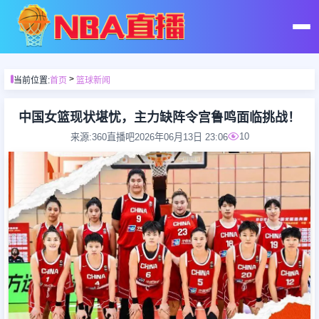
首页
>
当前位置:
首页
篮球新闻
足球直播
中国女篮现状堪忧，主力缺阵令宫鲁鸣面临挑战！
10
来源:360直播吧
2026年06月13日 23:06
篮球直播
足球录像
篮球录像
足球集锦
篮球集锦