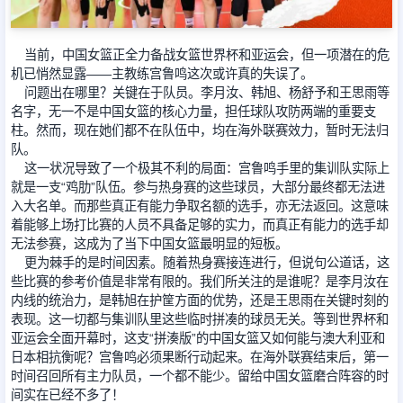
足球新闻
当前，中国女篮正全力备战女篮世界杯和亚运会，但一项潜在的危
机已悄然显露——主教练宫鲁鸣这次或许真的失误了。
问题出在哪里？关键在于队员。李月汝、韩旭、杨舒予和王思雨等
篮球新闻
名字，无一不是中国女篮的核心力量，担任球队攻防两端的重要支
柱。然而，现在她们都不在队伍中，均在海外联赛效力，暂时无法归
队。
这一状况导致了一个极其不利的局面：宫鲁鸣手里的集训队实际上
就是一支“鸡肋”队伍。参与热身赛的这些球员，大部分最终都无法进
入大名单。而那些真正有能力争取名额的选手，亦无法返回。这意味
着能够上场打比赛的人员不具备足够的实力，而真正有能力的选手却
无法参赛，这成为了当下中国女篮最明显的短板。
更为棘手的是时间因素。随着热身赛接连进行，但说句公道话，这
些比赛的参考价值是非常有限的。我们所关注的是谁呢？是李月汝在
内线的统治力，是韩旭在护筐方面的优势，还是王思雨在关键时刻的
表现。这一切都与集训队里这些临时拼凑的球员无关。等到世界杯和
亚运会全面开幕时，这支“拼湊版”的中国女篮又如何能与澳大利亚和
日本相抗衡呢？宫鲁鸣必须果断行动起来。在海外联赛结束后，第一
时间召回所有主力队员，一个都不能少。留给中国女篮磨合阵容的时
间实在已经不多了！