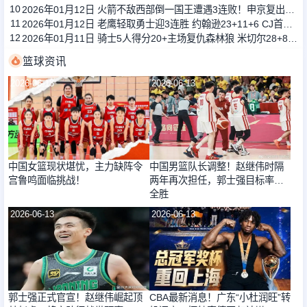
10
2026年01月12日 火箭不敌西部倒一国王遭遇3连败！申京复出19+9 阿门31+13+6
11
2026年01月12日 老鹰轻取勇士迎3连胜 约翰逊23+11+6 CJ首秀12分 库里31+5
12
2026年01月11日 骑士5人得分20+主场复仇森林狼 米切尔28+8 爱德华兹25+5
篮球资讯
2026-06-13
2026-06-13
中国女篮现状堪忧，主力缺阵令
中国男篮队长调整！赵继伟时隔
宫鲁鸣面临挑战！
两年再次担任，郭士强目标率队
全胜
2026-06-13
2026-06-13
郭士强正式官宣！赵继伟崛起顶
CBA最新消息！广东“小杜润旺”转