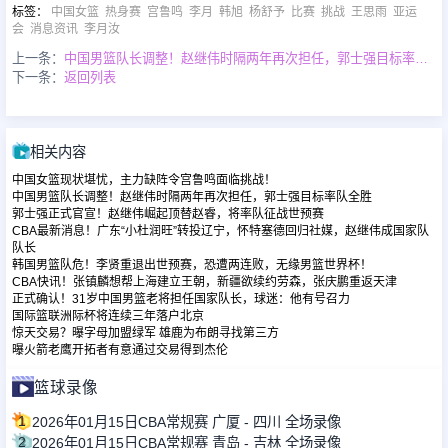
标签
：
中国女篮
热身赛
宫鲁鸣
李月
韩旭
杨舒予
比赛
挑战
王思雨
亚运
会
消息资讯
李月汝
上一条：
中国男篮队长调整！赵继伟时隔两年再次担任，郭士强目标率队全胜
下一条：
返回列表
相关内容
中国女篮现状堪忧，主力缺阵令宫鲁鸣面临挑战！
中国男篮队长调整！赵继伟时隔两年再次担任，郭士强目标率队全胜
郭士强正式官宣！赵继伟崛起顶替赵睿，将率队征战世预赛
CBA最新消息！广东“小杜润旺”转投辽宁，怀特塞德回归社媒，赵继伟成国家队
队长
韩国男篮队危！李贤重退出世预赛，恐遭两连败，无缘男篮世界杯！
CBA快讯！张镇麟想帮上海建立王朝，新疆欲续约劳森，张庆鹏重返天津
正式确认！31岁中国男篮老将担任国家队长，球迷：他有号召力
国际篮联洲际杯将连续三年落户北京
惊天交易？曝字母加盟绿军 雄鹿为布朗寻找第三方
曝火箭老鹰开拓者有意通过交易得到杰伦
篮球录像
1
2026年01月15日CBA常规赛 广厦 - 四川 全场录像
2
2026年01月15日CBA常规赛 青岛 - 吉林 全场录像