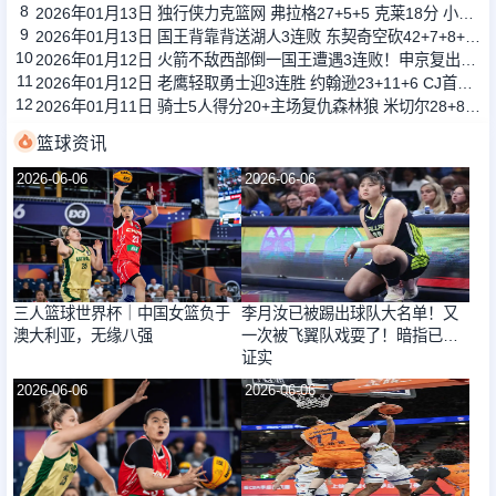
8
2026年01月13日 独行侠力克篮网 弗拉格27+5+5 克莱18分 小波特28+9
9
2026年01月13日 国王背靠背送湖人3连败 东契奇空砍42+7+8+4断 威少22+5+7
10
2026年01月12日 火箭不敌西部倒一国王遭遇3连败！申京复出19+9 阿门31+13+6
11
2026年01月12日 老鹰轻取勇士迎3连胜 约翰逊23+11+6 CJ首秀12分 库里31+5
12
2026年01月11日 骑士5人得分20+主场复仇森林狼 米切尔28+8 爱德华兹25+5
篮球资讯
2026-06-06
2026-06-06
三人篮球世界杯｜中国女篮负于
李月汝已被踢出球队大名单！又
澳大利亚，无缘八强
一次被飞翼队戏耍了！暗指已被
证实
2026-06-06
2026-06-06