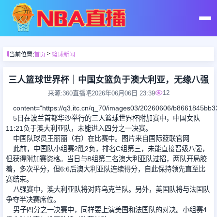
首页
>
当前位置:
首页
篮球新闻
足球直播
三人篮球世界杯｜中国女篮负于澳大利亚，无缘八强
12
来源:360直播吧
2026年06月06日 23:39
篮球直播
content="https://q3.itc.cn/q_70/images03/20260606/b8661845bb
5日在波兰首都华沙举行的三人篮球世界杯附加赛中，中国女队
11:21负于澳大利亚队，未能进入四分之一决赛。
足球录像
中国队球员王丽丽（右）在比赛中。图片来自国际篮联官网
此前，中国队小组赛2胜2负，排名C组第三，未能直接晋级八强，
但获得附加赛资格。当日与B组第二名澳大利亚队过招，两队开局胶
篮球录像
着，多次平分，但6:6后澳大利亚队连续得分，自此保持领先直至比
赛结束。
足球集锦
八强赛中，澳大利亚队将对阵乌克兰队。另外，美国队将与法国队
争夺半决赛席位。
男子四分之一决赛中，同样要上演美国和法国队的对决。小组赛4
篮球集锦