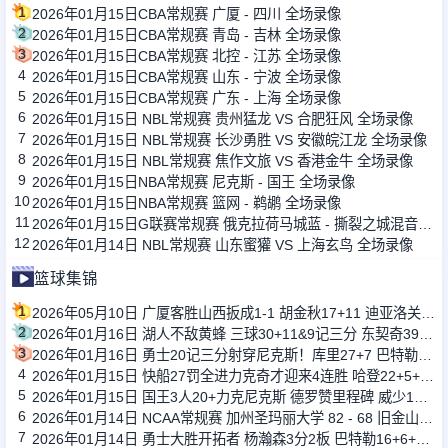
1
2026年01月15日CBA常规赛 广厦 - 四川 全场录像
2
2026年01月15日CBA常规赛 青岛 - 吉林 全场录像
3
2026年01月15日CBA常规赛 北控 - 江苏 全场录像
4
2026年01月15日CBA常规赛 山东 - 宁波 全场录像
5
2026年01月15日CBA常规赛 广东 - 上海 全场录像
6
2026年01月15日 NBL常规赛 贵州猛龙 VS 合肥狂风 全场录像
7
2026年01月15日 NBL常规赛 长沙勇胜 VS 安徽皖江龙 全场录像
8
2026年01月15日 NBL常规赛 焦作文旅 VS 香港金牛 全场录像
9
2026年01月15日NBA常规赛 尼克斯 - 国王 全场录像
10
2026年01月15日NBA常规赛 篮网 - 鹈鹕 全场录像
11
2026年01月15日G联赛常规赛 俄克拉荷马城蓝 - 撕裂之城混音 全场录像
12
2026年01月14日 NBL常规赛 山东蜜獾 VS 上海玄鸟 全场录像
篮球集锦
1
2026年05月10日 广厦客胜山西扳成1-1 胡金秋17+11 迪亚洛关键上篮不中
2
2026年01月16日 湖人不敌黄蜂 三球30+11&9记三分 东契奇39分 詹姆斯29+9+6
3
2026年01月16日 勇士20记三分射穿尼克斯！库里27+7 巴特勒32+8 穆迪三分9中7
4
2026年01月15日 快船27罚全进力克奇才迎来4连胜 哈登22+5+8 伦纳德33分4断
5
2026年01月15日 国王3人20+力克尼克斯 德罗赞里程碑 威少11助 布伦森伤退
6
2026年01月14日 NCAA常规赛 加州圣玛丽大学 82 - 68 旧金山大学 全场集锦
7
2026年01月14日 勇士大胜开拓者 杨瀚森3分2板 巴特勒16+6+5 库里9中2送11助