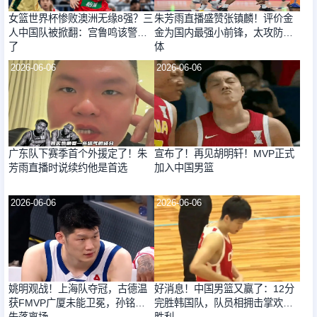
女篮世界杯惨败澳洲无缘8强？三
朱芳雨直播盛赞张镇麟！评价金
人中国队被掀翻：宫鲁鸣该警惕
金为国内最强小前锋，太攻防一
了
体
2026-06-06
2026-06-06
广东队下赛季首个外援定了！朱
宣布了！再见胡明轩！MVP正式
芳雨直播时说续约他是首选
加入中国男篮
2026-06-06
2026-06-06
姚明观战！上海队夺冠，古德温
好消息！中国男篮又赢了：12分
获FMVP广厦未能卫冕，孙铭徽
完胜韩国队，队员相拥击掌欢庆
失落离场
胜利