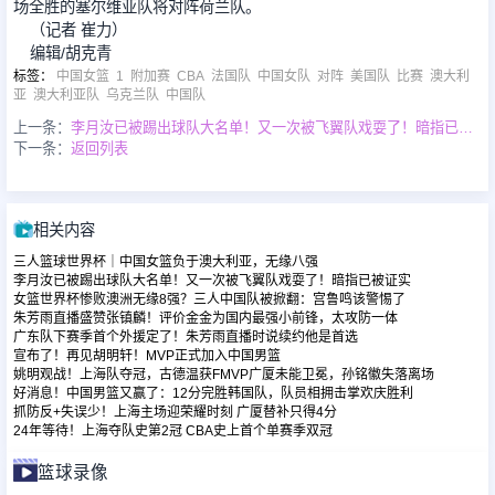
场全胜的塞尔维亚队将对阵荷兰队。
（记者 崔力）
编辑/胡克青
足球新闻
标签
：
中国女篮
1
附加赛
CBA
法国队
中国女队
对阵
美国队
比赛
澳大利
亚
澳大利亚队
乌克兰队
中国队
篮球新闻
上一条：
李月汝已被踢出球队大名单！又一次被飞翼队戏耍了！暗指已被证实
下一条：
返回列表
相关内容
三人篮球世界杯｜中国女篮负于澳大利亚，无缘八强
李月汝已被踢出球队大名单！又一次被飞翼队戏耍了！暗指已被证实
女篮世界杯惨败澳洲无缘8强？三人中国队被掀翻：宫鲁鸣该警惕了
朱芳雨直播盛赞张镇麟！评价金金为国内最强小前锋，太攻防一体
广东队下赛季首个外援定了！朱芳雨直播时说续约他是首选
宣布了！再见胡明轩！MVP正式加入中国男篮
姚明观战！上海队夺冠，古德温获FMVP广厦未能卫冕，孙铭徽失落离场
好消息！中国男篮又赢了：12分完胜韩国队，队员相拥击掌欢庆胜利
抓防反+失误少！上海主场迎荣耀时刻 广厦替补只得4分
24年等待！上海夺队史第2冠 CBA史上首个单赛季双冠
篮球录像