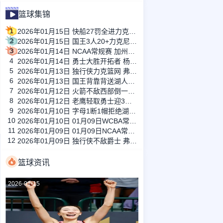
篮球集锦
1
2026年01月15日 快船27罚全进力克奇才迎来4连胜 哈登22+5+8 伦纳德33分4断
2
2026年01月15日 国王3人20+力克尼克斯 德罗赞里程碑 威少11助 布伦森伤退
3
2026年01月14日 NCAA常规赛 加州圣玛丽大学 82 - 68 旧金山大学 全场集锦
4
2026年01月14日 勇士大胜开拓者 杨瀚森3分2板 巴特勒16+6+5 库里9中2送11助
5
2026年01月13日 独行侠力克篮网 弗拉格27+5+5 克莱18分 小波特28+9
6
2026年01月13日 国王背靠背送湖人3连败 东契奇空砍42+7+8+4断 威少22+5+7
7
2026年01月12日 火箭不敌西部倒一国王遭遇3连败！申京复出19+9 阿门31+13+6
8
2026年01月12日 老鹰轻取勇士迎3连胜 约翰逊23+11+6 CJ首秀12分 库里31+5
9
2026年01月10日 字母1断1帽拒绝湖人逆转 詹姆斯26+9+10 东契奇25中8&致命6犯
10
2026年01月10日 01月09日WCBA常规赛 山西女篮 96 - 73 新疆女篮 全场集锦
11
2026年01月09日 01月09日NCAA常规赛 俄亥俄州立大学 - 俄勒冈大学 集锦
12
2026年01月09日 独行侠不敌爵士 弗拉格26+10+8 浓眉21+11&伤退 马尔卡宁33+7
篮球资讯
2026-01-15