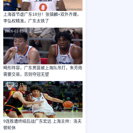
上海首节虐广东18分！张镇麟+双外齐爆，
李弘权精准，广东太铁了
2026-01-15
畸形阵容，广东男篮被上海队吊打，朱芳雨
需要交易，否则夺冠无望
2026-01-15
9连胜遭终结后战广东宏远 上海主帅：洛夫
顿轮休