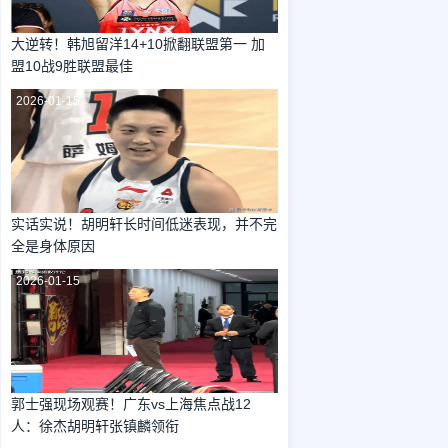
大逆转！韩旭留洋14+10掀翻联盟第一 加
盟10战9胜联盟最佳
2026-01-15
实话实说！胡明轩长时间低迷表现，并不完
全是身体原因
2026-01-15
郭士强现场观赛！广东vs上海焦点战12
人：徐杰胡明轩张镇麟领衔