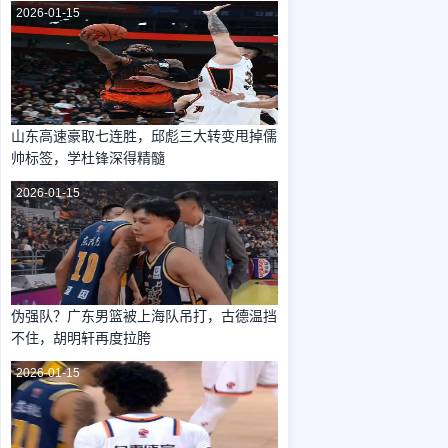
2026-01-15
山东高速豪取七连胜，邱彪三大转变甩掉儒
帅标签，学杜锋深得精髓
2026-01-15
伪强队？广东男篮被上海队吊打，古德温挡
不住，胡明轩再度拉胯
2026-01-15