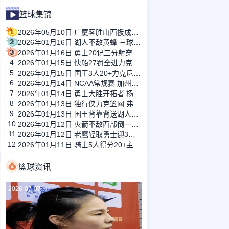
篮球集锦
1
2026年05月10日 广厦客胜山西扳成1-1 胡金秋17+11 迪亚洛关键上篮不中
2
2026年01月16日 湖人不敌黄蜂 三球30+11&9记三分 东契奇39分 詹姆斯29+9+6
3
2026年01月16日 勇士20记三分射穿尼克斯！库里27+7 巴特勒32+8 穆迪三分9中7
4
2026年01月15日 快船27罚全进力克奇才迎来4连胜 哈登22+5+8 伦纳德33分4断
5
2026年01月15日 国王3人20+力克尼克斯 德罗赞里程碑 威少11助 布伦森伤退
6
2026年01月14日 NCAA常规赛 加州圣玛丽大学 82 - 68 旧金山大学 全场集锦
7
2026年01月14日 勇士大胜开拓者 杨瀚森3分2板 巴特勒16+6+5 库里9中2送11助
8
2026年01月13日 独行侠力克篮网 弗拉格27+5+5 克莱18分 小波特28+9
9
2026年01月13日 国王背靠背送湖人3连败 东契奇空砍42+7+8+4断 威少22+5+7
10
2026年01月12日 火箭不敌西部倒一国王遭遇3连败！申京复出19+9 阿门31+13+6
11
2026年01月12日 老鹰轻取勇士迎3连胜 约翰逊23+11+6 CJ首秀12分 库里31+5
12
2026年01月11日 骑士5人得分20+主场复仇森林狼 米切尔28+8 爱德华兹25+5
篮球资讯
2026-07-07