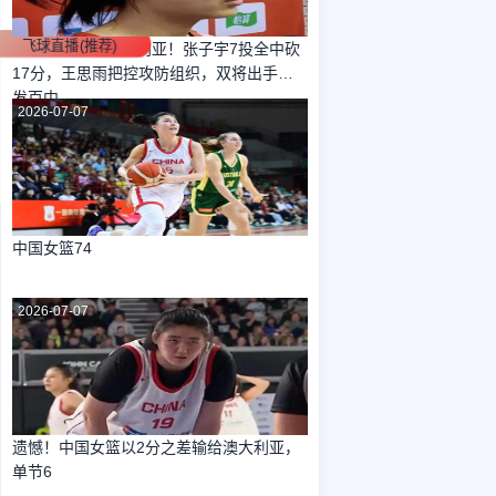
飞球直播(推荐)
女篮两分惜败澳大利亚！张子宇7投全中砍
17分，王思雨把控攻防组织，双将出手百
发百中
2026-07-07
中国女篮74
2026-07-07
遗憾！中国女篮以2分之差输给澳大利亚，
单节6