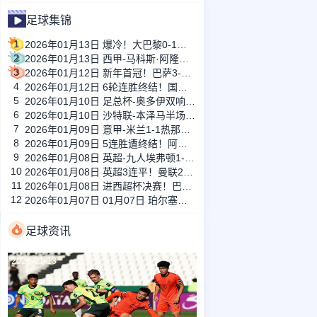
足球集锦
1
2026年01月13日 爆冷！大巴黎0-1巴黎FC止步法国杯32强 登贝莱失单刀埃梅里中框
2
2026年01月13日 西甲-马科斯·阿隆索点射制胜 塞尔塔客场1-0塞维利亚
3
2026年01月12日 新年首冠！巴萨3-2皇马卫冕西超杯 拉菲尼亚双响维尼修斯一条龙
4
2026年01月12日 6轮连胜终结！国米2-2那不勒斯 麦克托米奈双响恰20点射孔蒂染红
5
2026年01月10日 足总杯-奥多伊双响 点球大战诺丁汉森林6-7雷克瑟姆
6
2026年01月10日 沙特联-本泽马半场戴帽 吉达联合4-0拉斯永恒
7
2026年01月09日 意甲-米兰1-1热那亚落后榜首3分 莱奥补时绝平普利西奇进球被吹
8
2026年01月09日 5连胜遭终结！阿森纳0-0利物浦 布拉德利中框+伤退因卡皮耶伤退
9
2026年01月08日 英超-九人埃弗顿1-1狼队 基恩破门+中柱+染红格拉利什两黄被罚下
10
2026年01月08日 英超3连平！曼联2-2伯恩利 舍什科双响海文乌龙 弗莱彻无缘开门红
11
2026年01月08日 进西超杯决赛！巴萨5-0毕巴 拉菲尼亚2射1传 费尔明巴德吉2传1射
12
2026年01月07日 01月07日 珀尔塞努斯努桑塔拉 vs 佩尔帕咖 全场集锦战报统计
足球资讯
2026-01-13