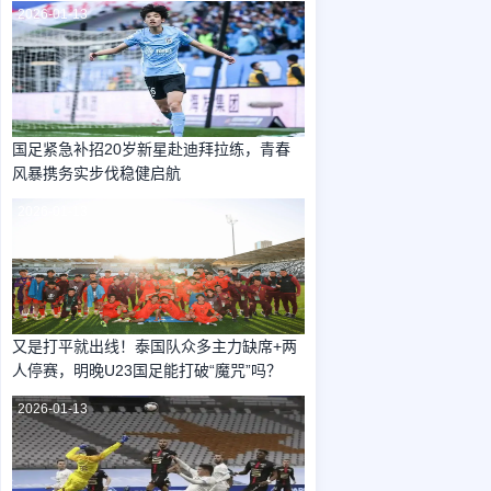
2026-01-13
国足紧急补招20岁新星赴迪拜拉练，青春
风暴携务实步伐稳健启航
2026-01-13
又是打平就出线！泰国队众多主力缺席+两
人停赛，明晚U23国足能打破“魔咒”吗？
2026-01-13