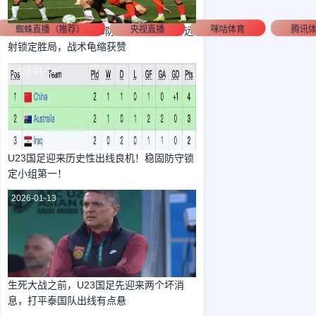
蜘蛛直播（推荐）
央视直播
咪咕体育
腾讯
澳洲主帅不满中国U23防守，国足凭一脚远
射锁定胜局，战术龟缩获赞
2026-01-13
U23国足迎来历史性出线良机！稳固防守锁
定小组第一！
2026-01-13
生死大战之前，U23国足先迎来两个坏消
息，打平泰国队出线有点悬