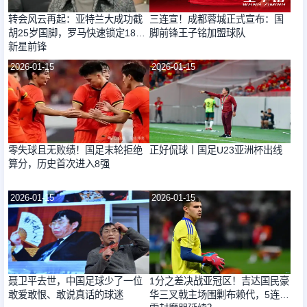
转会风云再起：亚特兰大成功截
三连宣！成都蓉城正式宣布：国
胡25岁国脚，罗马快速锁定18岁
脚前锋王子铭加盟球队
新星前锋
2026-01-15
2026-01-15
零失球且无败绩！国足末轮拒绝
正好侃球丨国足U23亚洲杯出线
算分，历史首次进入8强
2026-01-15
2026-01-15
聂卫平去世，中国足球少了一位
1分之差决战亚冠区！吉达国民豪
敢爱敢恨、敢说真话的球迷
华三叉戟主场围剿布赖代，5连杀