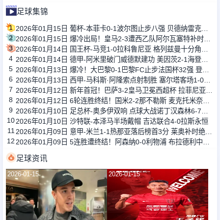
足球集锦
1
2026年01月15日 葡杯-本菲卡0-1波尔图止步八强 贝德纳雷克制胜帕夫利季斯失良机
2
2026年01月15日 爆冷出局！皇马2-3遭西乙队阿尔瓦塞特补时绝杀 无缘国王杯8强
3
2026年01月14日 国王杯-马竞1-0拉科鲁尼亚 格列兹曼十分角任意球破门+远射中横梁
4
2026年01月14日 德甲-阿米里破门威德默建功 美因茨2-1海登海姆
5
2026年01月13日 爆冷！大巴黎0-1巴黎FC止步法国杯32强 登贝莱失单刀埃梅里中框
6
2026年01月13日 西甲-马科斯·阿隆索点射制胜 塞尔塔客场1-0塞维利亚
7
2026年01月12日 新年首冠！巴萨3-2皇马卫冕西超杯 拉菲尼亚双响维尼修斯一条龙
8
2026年01月12日 6轮连胜终结！国米2-2那不勒斯 麦克托米奈双响恰20点射孔蒂染红
9
2026年01月10日 足总杯-奥多伊双响 点球大战诺丁汉森林6-7雷克瑟姆
10
2026年01月10日 沙特联-本泽马半场戴帽 吉达联合4-0拉斯永恒
11
2026年01月09日 意甲-米兰1-1热那亚落后榜首3分 莱奥补时绝平普利西奇进球被吹
12
2026年01月09日 5连胜遭终结！阿森纳0-0利物浦 布拉德利中框+伤退因卡皮耶伤退
足球资讯
2026-01-15
2026-01-15