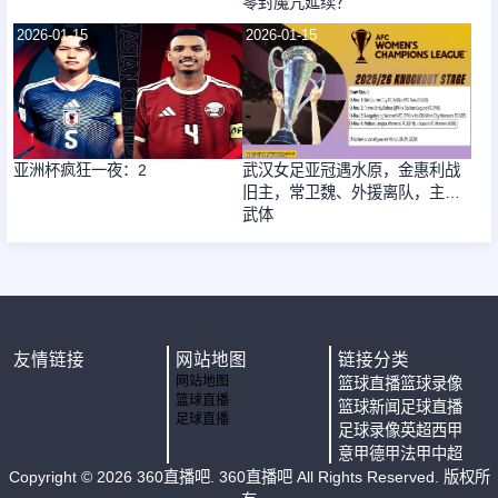
零封魔咒延续？
2026-01-15
2026-01-15
亚洲杯疯狂一夜：2
武汉女足亚冠遇水原，金惠利战
旧主，常卫魏、外援离队，主场
武体
友情链接
网站地图
链接分类
网站地图
篮球直播
篮球录像
篮球直播
篮球新闻
足球直播
足球直播
足球录像
英超
西甲
意甲
德甲
法甲
中超
Copyright ©
2026
360直播吧
. 360直播吧 All Rights Reserved. 版权所