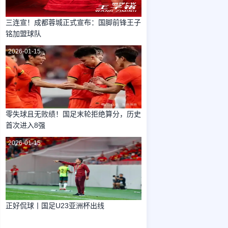
三连宣！成都蓉城正式宣布：国脚前锋王子
铭加盟球队
2026-01-15
零失球且无败绩！国足末轮拒绝算分，历史
首次进入8强
2026-01-15
正好侃球丨国足U23亚洲杯出线