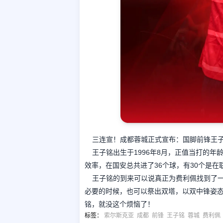
三连宣！成都蓉城正式宣布：国脚前锋王
王子铭出生于1996年8月，正值当打的
效率，在国安总共进了36个球，有30个是在
王子铭的到来可以说真正为费利佩找到了
必要的时候，也可以祭出双塔，以双中锋姿
铭，就没这个烦恼了！
标签
：
索尔斯克亚
成都
前锋
王子铭
蓉城
费利佩