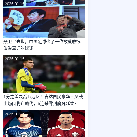
2026-01-15
聂卫平去世，中国足球少了一位敢爱敢恨、
敢说真话的球迷
2026-01-15
1分之差决战亚冠区！吉达国民豪华三叉戟
主场围剿布赖代，5连杀零封魔咒延续？
2026-01-15