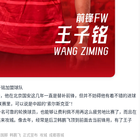
子铭加盟球队
年龄，他在北京国安这几年一直是替补前锋，但并不妨碍他有着不错的进球
联赛里，可以说是中超的“索尔斯克亚”！
一名可靠的轮换球员，也能够让费利佩不用再这么疲劳地比赛了，而且在
态来攻城。像去年，经常是后卫韩鹏飞顶到前面去当前锋用，有了王子
国脚
韩鹏飞
正式宣布
攻城
成都蓉城