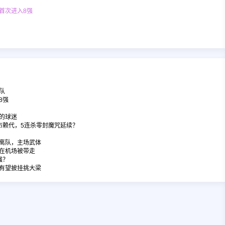
首次进入8强
队
8强
的球迷
布赖代，5连杀零封魔咒延续？
离队，主场武体
在机场被带走
强？
有望披挂挑大梁