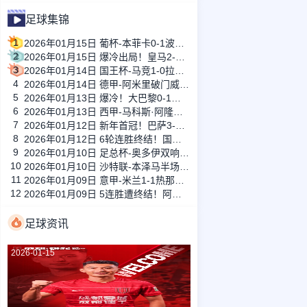
足球集锦
1
2026年01月15日 葡杯-本菲卡0-1波尔图止步八强 贝德纳雷克制胜帕夫利季斯失良机
2
2026年01月15日 爆冷出局！皇马2-3遭西乙队阿尔瓦塞特补时绝杀 无缘国王杯8强
3
2026年01月14日 国王杯-马竞1-0拉科鲁尼亚 格列兹曼十分角任意球破门+远射中横梁
4
2026年01月14日 德甲-阿米里破门威德默建功 美因茨2-1海登海姆
5
2026年01月13日 爆冷！大巴黎0-1巴黎FC止步法国杯32强 登贝莱失单刀埃梅里中框
6
2026年01月13日 西甲-马科斯·阿隆索点射制胜 塞尔塔客场1-0塞维利亚
7
2026年01月12日 新年首冠！巴萨3-2皇马卫冕西超杯 拉菲尼亚双响维尼修斯一条龙
8
2026年01月12日 6轮连胜终结！国米2-2那不勒斯 麦克托米奈双响恰20点射孔蒂染红
9
2026年01月10日 足总杯-奥多伊双响 点球大战诺丁汉森林6-7雷克瑟姆
10
2026年01月10日 沙特联-本泽马半场戴帽 吉达联合4-0拉斯永恒
11
2026年01月09日 意甲-米兰1-1热那亚落后榜首3分 莱奥补时绝平普利西奇进球被吹
12
2026年01月09日 5连胜遭终结！阿森纳0-0利物浦 布拉德利中框+伤退因卡皮耶伤退
足球资讯
2026-01-15