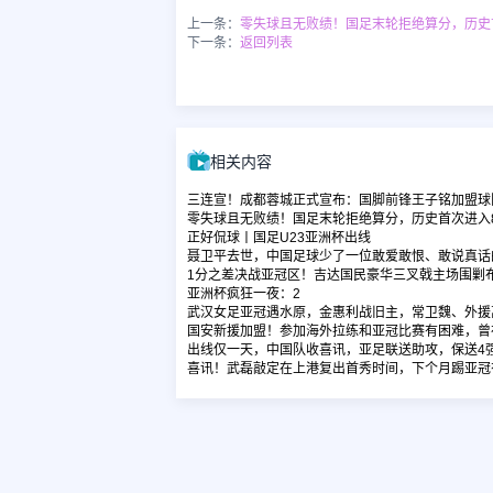
上一条：
零失球且无败绩！国足末轮拒绝算分，历史
下一条：
返回列表
相关内容
三连宣！成都蓉城正式宣布：国脚前锋王子铭加盟球
零失球且无败绩！国足末轮拒绝算分，历史首次进入
正好侃球丨国足U23亚洲杯出线
聂卫平去世，中国足球少了一位敢爱敢恨、敢说真话
1分之差决战亚冠区！吉达国民豪华三叉戟主场围剿
亚洲杯疯狂一夜：2
武汉女足亚冠遇水原，金惠利战旧主，常卫魏、外援
国安新援加盟！参加海外拉练和亚冠比赛有困难，曾
出线仅一天，中国队收喜讯，亚足联送助攻，保送4
喜讯！武磊敲定在上港复出首秀时间，下个月踢亚冠