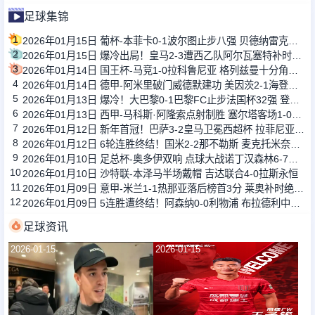
足球集锦
1
2026年01月15日 葡杯-本菲卡0-1波尔图止步八强 贝德纳雷克制胜帕夫利季斯失良机
2
2026年01月15日 爆冷出局！皇马2-3遭西乙队阿尔瓦塞特补时绝杀 无缘国王杯8强
3
2026年01月14日 国王杯-马竞1-0拉科鲁尼亚 格列兹曼十分角任意球破门+远射中横梁
4
2026年01月14日 德甲-阿米里破门威德默建功 美因茨2-1海登海姆
5
2026年01月13日 爆冷！大巴黎0-1巴黎FC止步法国杯32强 登贝莱失单刀埃梅里中框
6
2026年01月13日 西甲-马科斯·阿隆索点射制胜 塞尔塔客场1-0塞维利亚
7
2026年01月12日 新年首冠！巴萨3-2皇马卫冕西超杯 拉菲尼亚双响维尼修斯一条龙
8
2026年01月12日 6轮连胜终结！国米2-2那不勒斯 麦克托米奈双响恰20点射孔蒂染红
9
2026年01月10日 足总杯-奥多伊双响 点球大战诺丁汉森林6-7雷克瑟姆
10
2026年01月10日 沙特联-本泽马半场戴帽 吉达联合4-0拉斯永恒
11
2026年01月09日 意甲-米兰1-1热那亚落后榜首3分 莱奥补时绝平普利西奇进球被吹
12
2026年01月09日 5连胜遭终结！阿森纳0-0利物浦 布拉德利中框+伤退因卡皮耶伤退
足球资讯
2026-01-15
2026-01-15