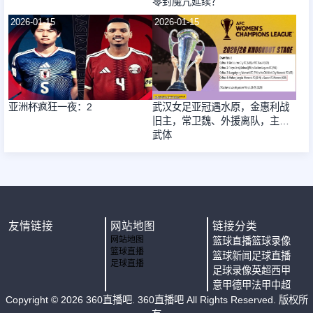
零封魔咒延续？
2026-01-15
2026-01-15
亚洲杯疯狂一夜：2
武汉女足亚冠遇水原，金惠利战
旧主，常卫魏、外援离队，主场
武体
友情链接
网站地图
链接分类
网站地图
篮球直播
篮球录像
篮球直播
篮球新闻
足球直播
足球直播
足球录像
英超
西甲
意甲
德甲
法甲
中超
Copyright ©
2026
360直播吧
. 360直播吧 All Rights Reserved. 版权所