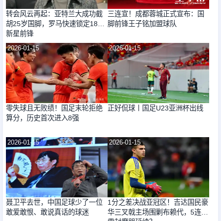
转会风云再起：亚特兰大成功截
三连宣！成都蓉城正式宣布：国
胡25岁国脚，罗马快速锁定18岁
脚前锋王子铭加盟球队
新星前锋
2026-01-15
2026-01-15
零失球且无败绩！国足末轮拒绝
正好侃球丨国足U23亚洲杯出线
算分，历史首次进入8强
2026-01-15
2026-01-15
聂卫平去世，中国足球少了一位
1分之差决战亚冠区！吉达国民豪
敢爱敢恨、敢说真话的球迷
华三叉戟主场围剿布赖代，5连杀