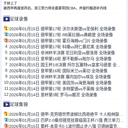
于拼上了
被西甲再度放弃后，浙江努力将余嘉豪带回CBA，并留约翰逊补内线
足球录像
1
2026年01月15日 德甲第17轮 沃尔夫斯堡vs圣保利 全场录像
2
2026年01月15日 德甲第17轮 RB莱比锡vs弗赖堡 全场录像
3
2026年01月15日 德甲第17轮 霍芬海姆vs门兴 全场录像
4
2026年01月15日 德甲第17轮 科隆vs拜仁慕尼黑 全场录像
5
2026年01月15日 非洲杯半决赛 尼日利亚vs摩洛哥 全场录像
6
2026年01月15日 意甲第16轮 那不勒斯vs帕尔马 全场录像
7
2026年01月15日 国王杯1/8决赛 阿尔瓦塞特vs皇家马德里 全场录像
8
2026年01月15日 意甲第16轮 国际米兰vs莱切 全场录像
9
2026年01月15日 非洲杯半决赛 塞内加尔vs埃及 全场录像
10
2026年01月14日 德甲第17轮 美因茨vs海登海姆 全场录像
11
2026年01月14日 德甲第17轮 多特蒙德vs不莱梅 全场录像
12
2026年01月14日 意杯第3轮 罗马vs都灵 全场录像
足球集锦
1
2026年01月16日 德甲-克劳德世界波柳比西奇绝平 十人柏林联合1-1奥格斯堡
2
2026年01月16日 巴萨2-0桑坦德竞技晋级国王杯八强 费兰单刀球破门亚马尔建功
3
2026年01月15日 葡杯-本菲卡0-1波尔图止步八强 贝德纳雷克制胜帕夫利季斯失良机