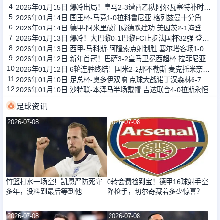
4
2026年01月15日 爆冷出局！皇马2-3遭西乙队阿尔瓦塞特补时绝杀 无缘国王杯8强
5
2026年01月14日 国王杯-马竞1-0拉科鲁尼亚 格列兹曼十分角任意球破门+远射中横梁
6
2026年01月14日 德甲-阿米里破门威德默建功 美因茨2-1海登海姆
7
2026年01月13日 爆冷！大巴黎0-1巴黎FC止步法国杯32强 登贝莱失单刀埃梅里中框
8
2026年01月13日 西甲-马科斯·阿隆索点射制胜 塞尔塔客场1-0塞维利亚
9
2026年01月12日 新年首冠！巴萨3-2皇马卫冕西超杯 拉菲尼亚双响维尼修斯一条龙
10
2026年01月12日 6轮连胜终结！国米2-2那不勒斯 麦克托米奈双响恰20点射孔蒂染红
11
2026年01月10日 足总杯-奥多伊双响 点球大战诺丁汉森林6-7雷克瑟姆
12
2026年01月10日 沙特联-本泽马半场戴帽 吉达联合4-0拉斯永恒
足球资讯
2026-07-08
2026-07-08
竹篮打水一场空！凯恩严防死守
0转会费捡到宝！德甲16球射手空
多年，没料到最后等到他
降枪手，切尔奇藏着多少惊喜？
2026-07-08
2026-07-08