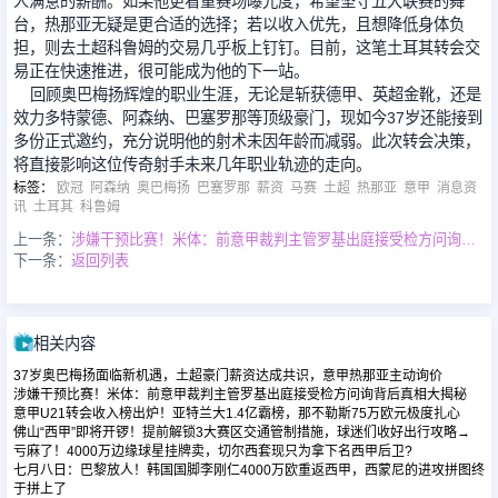
人满意的薪酬。如果他更看重赛场曝光度，希望坚守五大联赛的舞
台，热那亚无疑是更合适的选择；若以收入优先，且想降低身体负
担，则去土超科鲁姆的交易几乎板上钉钉。目前，这笔土耳其转会交
易正在快速推进，很可能成为他的下一站。
回顾奥巴梅扬辉煌的职业生涯，无论是斩获德甲、英超金靴，还是
效力多特蒙德、阿森纳、巴塞罗那等顶级豪门，现如今37岁还能接到
多份正式邀约，充分说明他的射术未因年龄而减弱。此次转会决策，
将直接影响这位传奇射手未来几年职业轨迹的走向。
标签
：
欧冠
阿森纳
奥巴梅扬
巴塞罗那
薪资
马赛
土超
热那亚
意甲
消息资
讯
土耳其
科鲁姆
上一条：
涉嫌干预比赛！米体：前意甲裁判主管罗基出庭接受检方问询背后真相大揭秘
下一条：
返回列表
相关内容
37岁奥巴梅扬面临新机遇，土超豪门薪资达成共识，意甲热那亚主动询价
涉嫌干预比赛！米体：前意甲裁判主管罗基出庭接受检方问询背后真相大揭秘
意甲U21转会收入榜出炉！亚特兰大1.4亿霸榜，那不勒斯75万欧元极度扎心
佛山“西甲”即将开锣！提前解锁3大赛区交通管制措施，球迷们收好出行攻略→
亏麻了！4000万边缘球星挂牌卖，切尔西套现只为拿下名西甲后卫?
七月八日：巴黎放人！韩国国脚李刚仁4000万欧重返西甲，西蒙尼的进攻拼图终
于拼上了