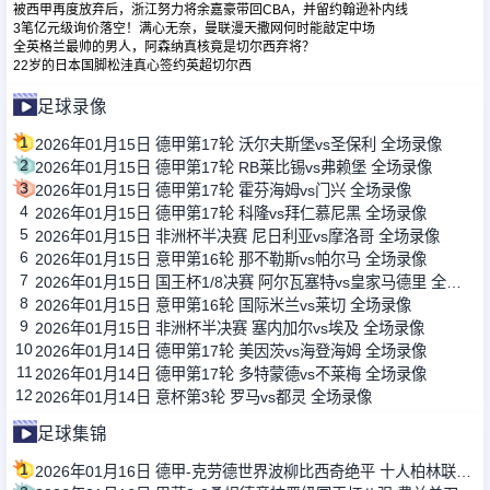
被西甲再度放弃后，浙江努力将余嘉豪带回CBA，并留约翰逊补内线
3笔亿元级询价落空！满心无奈，曼联漫天撒网何时能敲定中场
全英格兰最帅的男人，阿森纳真核竟是切尔西弃将？
22岁的日本国脚松洼真心签约英超切尔西
足球录像
1
2026年01月15日 德甲第17轮 沃尔夫斯堡vs圣保利 全场录像
2
2026年01月15日 德甲第17轮 RB莱比锡vs弗赖堡 全场录像
3
2026年01月15日 德甲第17轮 霍芬海姆vs门兴 全场录像
4
2026年01月15日 德甲第17轮 科隆vs拜仁慕尼黑 全场录像
5
2026年01月15日 非洲杯半决赛 尼日利亚vs摩洛哥 全场录像
6
2026年01月15日 意甲第16轮 那不勒斯vs帕尔马 全场录像
7
2026年01月15日 国王杯1/8决赛 阿尔瓦塞特vs皇家马德里 全场录像
8
2026年01月15日 意甲第16轮 国际米兰vs莱切 全场录像
9
2026年01月15日 非洲杯半决赛 塞内加尔vs埃及 全场录像
10
2026年01月14日 德甲第17轮 美因茨vs海登海姆 全场录像
11
2026年01月14日 德甲第17轮 多特蒙德vs不莱梅 全场录像
12
2026年01月14日 意杯第3轮 罗马vs都灵 全场录像
足球集锦
1
2026年01月16日 德甲-克劳德世界波柳比西奇绝平 十人柏林联合1-1奥格斯堡