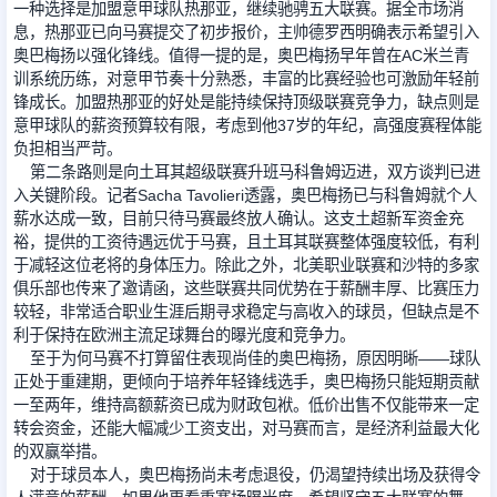
一种选择是加盟意甲球队热那亚，继续驰骋五大联赛。据全市场消
息，热那亚已向马赛提交了初步报价，主帅德罗西明确表示希望引入
奥巴梅扬以强化锋线。值得一提的是，奥巴梅扬早年曾在AC米兰青
训系统历练，对意甲节奏十分熟悉，丰富的比赛经验也可激励年轻前
锋成长。加盟热那亚的好处是能持续保持顶级联赛竞争力，缺点则是
意甲球队的薪资预算较有限，考虑到他37岁的年纪，高强度赛程体能
负担相当严苛。
第二条路则是向土耳其超级联赛升班马科鲁姆迈进，双方谈判已进
入关键阶段。记者Sacha Tavolieri透露，奥巴梅扬已与科鲁姆就个人
薪水达成一致，目前只待马赛最终放人确认。这支土超新军资金充
裕，提供的工资待遇远优于马赛，且土耳其联赛整体强度较低，有利
于减轻这位老将的身体压力。除此之外，北美职业联赛和沙特的多家
俱乐部也传来了邀请函，这些联赛共同优势在于薪酬丰厚、比赛压力
较轻，非常适合职业生涯后期寻求稳定与高收入的球员，但缺点是不
利于保持在欧洲主流足球舞台的曝光度和竞争力。
至于为何马赛不打算留住表现尚佳的奥巴梅扬，原因明晰——球队
正处于重建期，更倾向于培养年轻锋线选手，奥巴梅扬只能短期贡献
一至两年，维持高额薪资已成为财政包袱。低价出售不仅能带来一定
转会资金，还能大幅减少工资支出，对马赛而言，是经济利益最大化
的双赢举措。
对于球员本人，奥巴梅扬尚未考虑退役，仍渴望持续出场及获得令