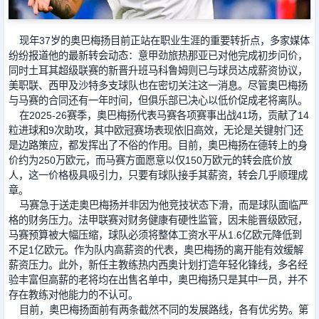
足球新闻
现年37岁的奥巴梅扬目前正站在职业生涯的重要转折点，多家媒体
纷纷报道他的最新转会动态：意甲劲旅热那亚已对他完成初步问价，
同时土耳其超级联赛的新晋升班马科鲁姆则已与球员达成薪资协议，
篮球新闻
美职联、西甲及沙特多支球队也在密切关注这一消息。尽管奥巴梅扬
与马赛的合同还有一年时间，但俱乐部已决心以低价促成老将离队。
在2025-26赛季，奥巴梅扬代表马赛各项赛事出战41场，贡献了14
粒进球和9次助攻，其中欧冠赛场表现依旧高效，无论是关键射门还
是边路策应，都发挥出了不俗的作用。目前，奥巴梅扬在德转上的身
价约为250万欧元，而马赛方面愿意以仅150万欧元的转会底价放
人，这一价格极具吸引力，只要有球队接手其薪资，转会几乎顺理成
章。
马赛急于送走奥巴梅扬并非因为他竞技状态下滑，而是球队面临严
格的财务压力。法甲联赛对财务健康有硬性监管，因未能晋级欧冠，
马赛预算被大幅压缩，球队必须将整体工资水平从1.6亿欧元降低到
不足1亿欧元。作为队内高薪资的代表，奥巴梅扬的离开能有效缓解
薪资压力。此外，新任主教练热内西奥计划打造年轻化锋线，多名经
验丰富但高薪的老将均在出售名单中，奥巴梅扬只是其中一员，并不
存在教练对他能力的不认可。
目前，奥巴梅扬面前有两条截然不同的发展路线，各有优劣势。第