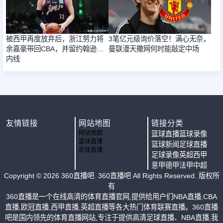
被西甲再度放弃后，浙江努力将
3笔亿元级询价落空！满心无奈，
余嘉豪带回CBA，并留约翰逊补
曼联漫天撒网何时能敲定中场
内线
友情链接
网站地图
链接分类
网站地图
篮球直播
篮球录像
篮球直播
篮球新闻
足球直播
足球直播
足球录像
英超
西甲
意甲
德甲
法甲
中超
Copyright ©
2026
360直播吧
. 360直播吧 All Rights Reserved. 版权所
有
360直播是一个在线高清的体育直播官网,提供给用户们NBA直播,CBA
直播,欧冠直播,西甲直播,英超直播等各大热门体育联赛直播。360直播
吧是国内领先的体育直播网站,专注于提供高清足球直播、NBA直播,我