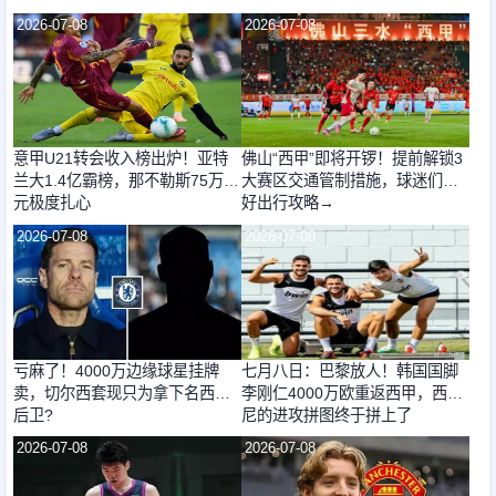
2026-07-08
2026-07-08
意甲U21转会收入榜出炉！亚特
佛山“西甲”即将开锣！提前解锁3
兰大1.4亿霸榜，那不勒斯75万欧
大赛区交通管制措施，球迷们收
元极度扎心
好出行攻略→
2026-07-08
2026-07-08
亏麻了！4000万边缘球星挂牌
七月八日：巴黎放人！韩国国脚
卖，切尔西套现只为拿下名西甲
李刚仁4000万欧重返西甲，西蒙
后卫?
尼的进攻拼图终于拼上了
2026-07-08
2026-07-08