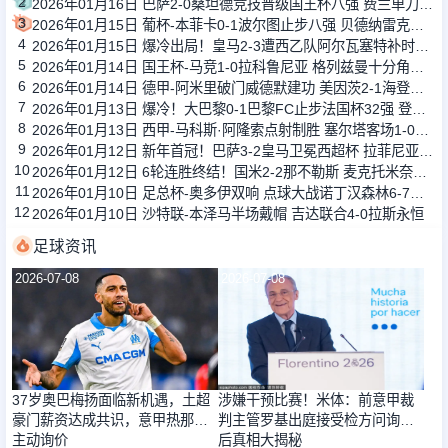
2
2026年01月16日 巴萨2-0桑坦德竞技晋级国王杯八强 费兰单刀球破门亚马尔建功
3
2026年01月15日 葡杯-本菲卡0-1波尔图止步八强 贝德纳雷克制胜帕夫利季斯失良机
4
2026年01月15日 爆冷出局！皇马2-3遭西乙队阿尔瓦塞特补时绝杀 无缘国王杯8强
5
2026年01月14日 国王杯-马竞1-0拉科鲁尼亚 格列兹曼十分角任意球破门+远射中横梁
6
2026年01月14日 德甲-阿米里破门威德默建功 美因茨2-1海登海姆
7
2026年01月13日 爆冷！大巴黎0-1巴黎FC止步法国杯32强 登贝莱失单刀埃梅里中框
8
2026年01月13日 西甲-马科斯·阿隆索点射制胜 塞尔塔客场1-0塞维利亚
9
2026年01月12日 新年首冠！巴萨3-2皇马卫冕西超杯 拉菲尼亚双响维尼修斯一条龙
10
2026年01月12日 6轮连胜终结！国米2-2那不勒斯 麦克托米奈双响恰20点射孔蒂染红
11
2026年01月10日 足总杯-奥多伊双响 点球大战诺丁汉森林6-7雷克瑟姆
12
2026年01月10日 沙特联-本泽马半场戴帽 吉达联合4-0拉斯永恒
足球资讯
2026-07-08
2026-07-08
37岁奥巴梅扬面临新机遇，土超
涉嫌干预比赛！米体：前意甲裁
豪门薪资达成共识，意甲热那亚
判主管罗基出庭接受检方问询背
主动询价
后真相大揭秘