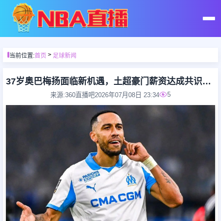
首页
>
当前位置:
首页
足球新闻
足球直播
37岁奥巴梅扬面临新机遇，土超豪门薪资达成共识，意甲热那亚主动询价
5
来源:360直播吧
2026年07月08日 23:34
篮球直播
足球录像
篮球录像
足球集锦
篮球集锦