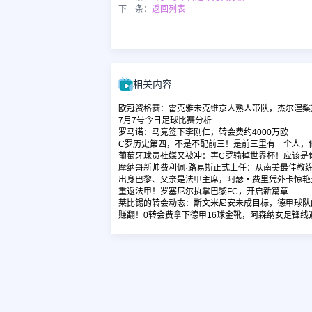
下一条：
返回列表
相关内容
欧冠资格赛：雷克雅未克维京人熟人带队，杰尔涅槃
7月7号今日足球比赛分析
罗马诺：马竞签下李刚仁，转会费约4000万欧
C罗历史第四，不是不配前三！是前三里有一个人，
葡萄牙球员社媒又被冲：害C罗输掉世界杯！应该是
摩纳哥新帅费利佩·路易斯正式上任：从南美最佳教
出身巴黎、父亲是法甲主席，阿瑟・费里凭外卡惊艳
重返法甲！罗塞尼尔执掌巴黎FC，开启新篇章
莱比锡的转会动态：斯文米尼安未成目标，德甲球队
赚翻！0转会费拿下德甲16球金靴，阿森纳女足锋线