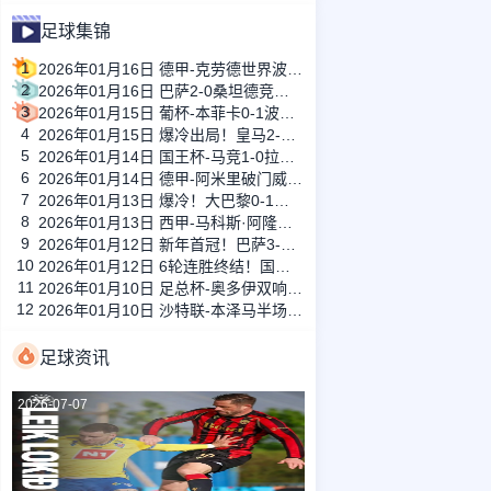
足球集锦
1
2026年01月16日 德甲-克劳德世界波柳比西奇绝平 十人柏林联合1-1奥格斯堡
2
2026年01月16日 巴萨2-0桑坦德竞技晋级国王杯八强 费兰单刀球破门亚马尔建功
3
2026年01月15日 葡杯-本菲卡0-1波尔图止步八强 贝德纳雷克制胜帕夫利季斯失良机
4
2026年01月15日 爆冷出局！皇马2-3遭西乙队阿尔瓦塞特补时绝杀 无缘国王杯8强
5
2026年01月14日 国王杯-马竞1-0拉科鲁尼亚 格列兹曼十分角任意球破门+远射中横梁
6
2026年01月14日 德甲-阿米里破门威德默建功 美因茨2-1海登海姆
7
2026年01月13日 爆冷！大巴黎0-1巴黎FC止步法国杯32强 登贝莱失单刀埃梅里中框
8
2026年01月13日 西甲-马科斯·阿隆索点射制胜 塞尔塔客场1-0塞维利亚
9
2026年01月12日 新年首冠！巴萨3-2皇马卫冕西超杯 拉菲尼亚双响维尼修斯一条龙
10
2026年01月12日 6轮连胜终结！国米2-2那不勒斯 麦克托米奈双响恰20点射孔蒂染红
11
2026年01月10日 足总杯-奥多伊双响 点球大战诺丁汉森林6-7雷克瑟姆
12
2026年01月10日 沙特联-本泽马半场戴帽 吉达联合4-0拉斯永恒
足球资讯
2026-07-07