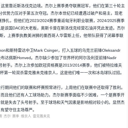
，这里靠近斯洛伐克边境。杰尔上赛季勇夺联赛冠军，他们在第三十轮主
一分优势力压对手第五次夺冠。杰尔本世纪已经遭遇过破产和易主，现老
扎，但他们在2023/2024赛季重返匈牙利职业联赛，2024/2025赛季
是该国DAC的大老板，奥斯卡曾在斯洛伐克经营石油并凭此发迹。杰尔
费伦茨瓦罗斯，上赛季执教美洲狮的墨西哥人华雷斯上任，他带队获得了闭幕季联
on和斯特雷达中卫Mark Csinger，打入五球的乌克兰前锋Oleksandr
dor转投布达佩斯Honved。杰尔缺少参加了世界杯的阿尔及利亚前锋Nadir
头号射手。杰尔上次参加欧冠资格赛是2013/2014赛季，他们被特拉维夫
洲冠军杯第一轮双杀雷克雅未克维京人，这是他们唯一一次和冰岛球队过招。
进行期间他们的联赛和杯赛照常进行，上周他们在联赛中还取得了胜利。
，而且他们还有人工球场助力。杰尔新赛季面临不少困难，一个是赛季开
个就是失去了头号射手。至于球场和天气因素是影响相对较小的。显然杰
人有望守住主场尊严。
赛
杰尔
赛季
维京人
雷克雅未克