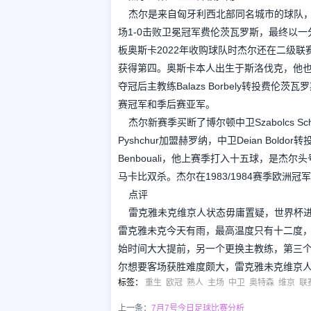
杰尔是来自匈牙利西北部同名城市的球队
场1-0击败卫冕冠军费伦茨瓦罗斯，最终以
板奥斯卡2022年收购球队时杰尔还在二级联赛挣
获得第四。奥斯卡本人出生于斯洛伐克，他也
夺冠后主教练Balazs Borbely转投
赛冠军和季后赛亚军。
杰尔新赛季买断了博尔顿中卫Szabolcs Sch
Pyshchur加盟赫罗纳，中卫Deian Bol
Benbouali，他上赛季打入十五球，是杰尔
马卡比双杀。杰尔在1983/1984赛季欧
点评
雷克雅未克维京人状态毋庸置疑，世界杯
雷克雅未克今天有雨，最高温度只有十二度
始时间大大提前，另一个更换主教练，第三
尔想要客场获胜难度颇大，雷克雅未克维京
标签
：
重生
欧冠
熟人
主场
中卫
奥特森
维京
联
上一条：
7月7号今日足球比赛分析