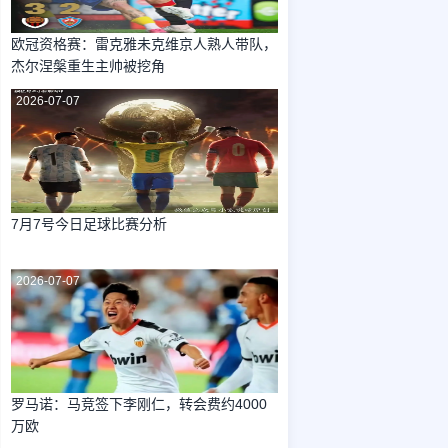
欧冠资格赛：雷克雅未克维京人熟人带队，
杰尔涅槃重生主帅被挖角
2026-07-07
7月7号今日足球比赛分析
2026-07-07
罗马诺：马竞签下李刚仁，转会费约4000
万欧