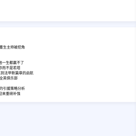
重生主帅被挖角
他一生都赢不了
你而不是若塔
练到法甲新篇章的启航
全英俱乐部
的引援策略分析
迎来重磅补强