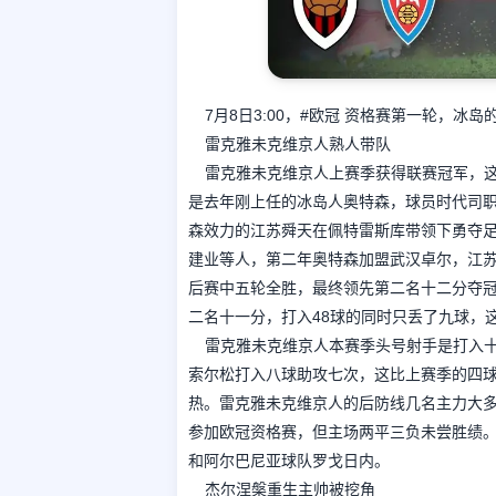
7月8日3:00，#欧冠 资格赛第一轮，冰
雷克雅未克维京人熟人带队
雷克雅未克维京人上赛季获得联赛冠军，
是去年刚上任的冰岛人奥特森，球员时代司职
森效力的江苏舜天在佩特雷斯库带领下勇夺
建业等人，第二年奥特森加盟武汉卓尔，江
后赛中五轮全胜，最终领先第二名十二分夺
二名十一分，打入48球的同时只丢了九球，
雷克雅未克维京人本赛季头号射手是打入十
索尔松打入八球助攻七次，这比上赛季的四球
热。雷克雅未克维京人的后防线几名主力大
参加欧冠资格赛，但主场两平三负未尝胜绩
和阿尔巴尼亚球队罗戈日内。
杰尔涅槃重生主帅被挖角