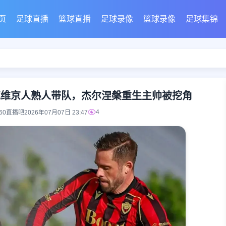
页
足球直播
篮球直播
足球录像
篮球录像
足球集锦
克维京人熟人带队，杰尔涅槃重生主帅被挖角
4
360直播吧
2026年07月07日 23:47