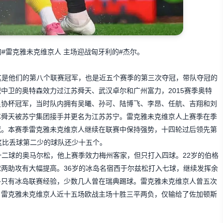
岛的#雷克雅未克维京人 主场迎战匈牙利的#杰尔。
这是他们的第八个联赛冠军，也是近五个赛季的第三次夺冠，带队夺冠的
中卫的奥特森效力过江苏舜天、武汉卓尔和广州富力，2015赛季奥特
足协杯冠军，当时队内拥有吴曦、孙可、陆博飞、李昂、任航、吉翔和刘
苏舜天被苏宁集团接手并更名为江苏苏宁。雷克雅未克维京人上赛季在季
冠。本赛季雷克雅未克维京人继续在联赛中保持强势，十四轮过后领先第
这比丢球第二少的球队还少十五个。
二球的奥马尔松，他上赛季效力梅州客家，但只打入四球。22岁的伯格
两助攻有大幅提高。36岁的冰岛名宿西于尔兹松打入七球，继续发挥余
多只有冰岛联赛经验，少数几人曾在瑞典踢球。雷克雅未克维京人曾五次
。雷克雅未克维京人近十五场欧战主场十胜三平两负，仅输给了佐加顿斯