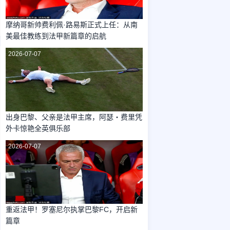
摩纳哥新帅费利佩·路易斯正式上任：从南
美最佳教练到法甲新篇章的启航
2026-07-07
出身巴黎、父亲是法甲主席，阿瑟・费里凭
外卡惊艳全英俱乐部
2026-07-07
重返法甲！罗塞尼尔执掌巴黎FC，开启新
篇章