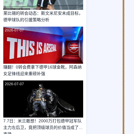
莱比锡的转会动态：斯文米尼安未成目标，
德甲球队的引援策略分析
2026-07-07
赚翻！0转会费拿下德甲16球金靴，阿森纳
女足锋线迎来重磅补强
2026-07-07
7.7日：米兰敢想！2000万打包德甲冠军队
主力左后卫，竟把顶级球员的价值当成了菜