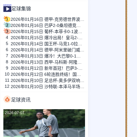
足球集锦
1
2026年01月16日 德甲-克劳德世界波柳比西奇绝平 十人柏林联合1-1奥格斯堡
2
2026年01月16日 巴萨2-0桑坦德竞技晋级国王杯八强 费兰单刀球破门亚马尔建功
3
2026年01月15日 葡杯-本菲卡0-1波尔图止步八强 贝德纳雷克制胜帕夫利季斯失良机
4
2026年01月15日 爆冷出局！皇马2-3遭西乙队阿尔瓦塞特补时绝杀 无缘国王杯8强
5
2026年01月14日 国王杯-马竞1-0拉科鲁尼亚 格列兹曼十分角任意球破门+远射中横梁
6
2026年01月14日 德甲-阿米里破门威德默建功 美因茨2-1海登海姆
7
2026年01月13日 爆冷！大巴黎0-1巴黎FC止步法国杯32强 登贝莱失单刀埃梅里中框
8
2026年01月13日 西甲-马科斯·阿隆索点射制胜 塞尔塔客场1-0塞维利亚
9
2026年01月12日 新年首冠！巴萨3-2皇马卫冕西超杯 拉菲尼亚双响维尼修斯一条龙
10
2026年01月12日 6轮连胜终结！国米2-2那不勒斯 麦克托米奈双响恰20点射孔蒂染红
11
2026年01月10日 足总杯-奥多伊双响 点球大战诺丁汉森林6-7雷克瑟姆
12
2026年01月10日 沙特联-本泽马半场戴帽 吉达联合4-0拉斯永恒
足球资讯
2026-07-07