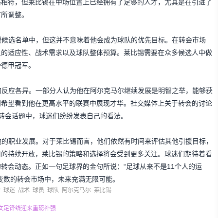
格相符，但莱比锡在中场位置上已经拥有了足够的人才，尤其是在引进了
有所调整。
援候选名单中，但这并不意味着他会成为球队的优先目标。在转会市场
员的适应性、战术需求以及球队整体预算。莱比锡需要在众多候选人中做
夺德甲冠军。
的反应各异。一部分人认为他在阿尔克马尔继续发展是明智之举，能够获
则希望看到他在更高水平的联赛中展现才华。社交媒体上关于转会的讨论
转会话题中，球迷们纷纷发表自己的看法。
他的职业发展。对于莱比锡而言，他们依然有时间来评估其他引援目标，
口的持续开放，莱比锡的策略和选择将会受到更多关注。球迷们期待着看
转会动态。正如一句足球界的金句所说：“足球从来不是11个人的运
变数的转会市场中，未来充满无限可能。
季
球迷
战术
球员
球队
阿尔克马尔
莱比锡
女足锋线迎来重磅补强