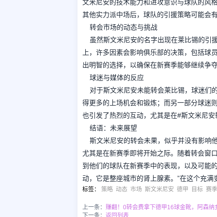
文米尼安的技术能力和进攻意识与球队的风
其他实力派中场后，球队的引援策略可能会
转会市场的动态与挑战
虽然斯文米尼安的名字出现在莱比锡的引
上，许多因素会影响俱乐部的决策，包括球
出明智的选择，以确保在新赛季能够继续争
球迷与媒体的反应
对于斯文米尼安未能转会莱比锡，球迷们
得更多的上场机会和锻炼；而另一部分球迷
也引发了热烈的互动，尤其是在#斯文米尼安
结语：未来展望
斯文米尼安的转会未果，似乎并没有影响
尤其是在新赛季即将开始之际。随着转会窗
到他们的球队在新赛季中的表现，以及可能的
动，它是整座城市的肾上腺素。”在这个充满
标签
：
策略
动态
市场
斯文米尼安
德甲
目标
赛
上一条：
赚翻！0转会费拿下德甲16球金靴，阿森纳
下一条：
返回列表