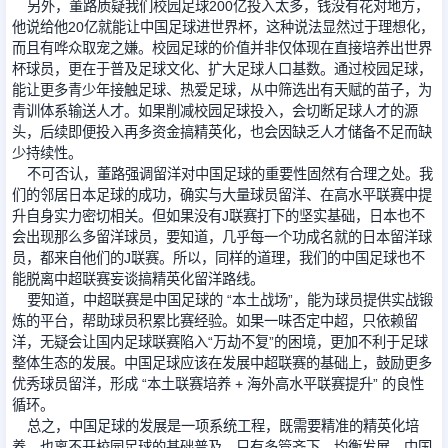
另外，董路质疑我们校园足球200亿投入太多，钱没有花对地方，
他说给他20亿就能让中国足球进世界杯，这种说法显然过于理想化，
而且有哗众取宠之嫌。校园足球的价值并非仅体现在直接培养出世界
杯球员，更在于普及足球文化、扩大足球人口基数。通过校园足球，
能让更多青少年接触足球、热爱足球，从中筛选出有天赋的苗子，为
青训体系输送人才。如果削减校园足球投入，会切断足球人才的源
头，后续即便投入再多资金搞精英化，也会因缺乏人才储备不足而缺
少持续性。
不可否认，董路强调留洋对中国足球的重要性固然有合理之处。我
们的邻居日本足球的成功，确实与大量球员留洋、在高水平联赛中提
升自身实力密切相关。但如果没有J联赛打下的坚实基础，日本也不
会出现那么多留洋球员，要知道，几乎每一个功成名就的日本留洋球
员，都来自他们的J联赛。所以，同样的道理，我们的中国足球也不
能脱离中超联赛妄谈搞精英化留洋路线。
要知道，中超联赛是中国足球的 “本土战场”，能为球员提供实战锻
炼的平台，帮助球员积累比赛经验。如果一味否定中超，只依赖留
洋，无疑会让国内足球联赛陷入“万劫不复”的困境，更加不利于足球
整体生态的发展。中国足球应该在发展中超联赛的基础上，鼓励更多
优秀球员留洋，形成 “本土联赛培养 + 海外高水平联赛提升” 的良性
循环。
总之，中国足球的发展是一项系统工程，既需要精准的精英化培
养，也离不开校园足球的基础普及。只有多管齐下、均衡发展，中国