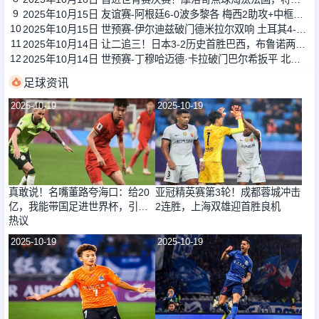
9
2025年10月15日 友谊赛-阿根廷6-0波多黎各 梅西2助攻+中框麦卡利斯特劳塔罗双响
10
2025年10月15日 世预赛-伊尔迪兹破门德米拉尔双响 土耳其4-1格鲁吉亚
11
2025年10月14日 让二追三！日本3-2历史首胜巴西，布鲁诺两送礼伊东纯也替补两助
12
2025年10月14日 世预赛-丁穆哈迈德·卡拉破门巴尔希扳平 北马其顿1-1哈萨克斯坦
足球资讯
2025-10-19
2025-10-19
真敢说！名嘴董路夸海口：给20
亚冠精英赛第3轮！成都蓉城冲击
亿，我能带国足进世界杯，引发
2连胜，上海双雄迎首胜良机
热议
2025-10-19
2025-10-19