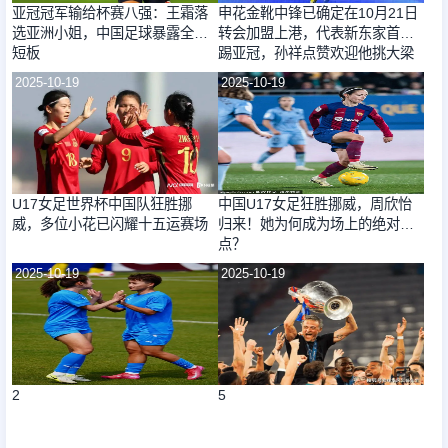
亚冠冠军输给杯赛八强：王霜落
申花金靴中锋已确定在10月21日
选亚洲小姐，中国足球暴露全部
转会加盟上港，代表新东家首发
短板
踢亚冠，孙祥点赞欢迎他挑大梁
2025-10-19
2025-10-19
U17女足世界杯中国队狂胜挪
中国U17女足狂胜挪威，周欣怡
威，多位小花已闪耀十五运赛场
归来！她为何成为场上的绝对焦
点？
2025-10-19
2025-10-19
2
5