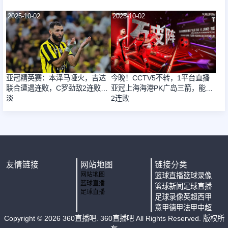
2025-10-02
2025-10-02
亚冠精英赛：本泽马哑火，吉达
今晚！CCTV5不转，1平台直播
联合遭遇连败，C罗劲敌2连败惨
亚冠上海海港PK广岛三箭，能否
淡
2连败
友情链接
网站地图
链接分类
网站地图
篮球直播
篮球录像
篮球直播
篮球新闻
足球直播
足球直播
足球录像
英超
西甲
意甲
德甲
法甲
中超
Copyright ©
2026
360直播吧
. 360直播吧 All Rights Reserved. 版权所