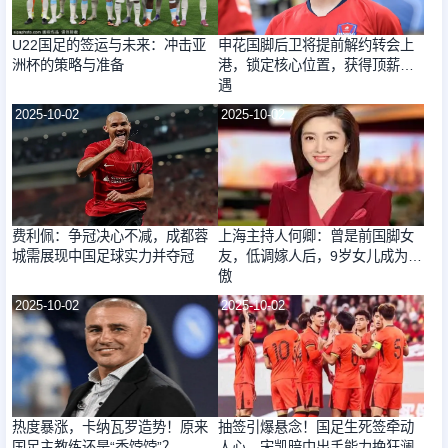
U22国足的签运与未来：冲击亚
申花国脚后卫将提前解约转会上
洲杯的策略与准备
港，锁定核心位置，获得顶薪待
遇
2025-10-02
2025-10-02
费利佩：争冠决心不减，成都蓉
上海主持人何卿：曾是前国脚女
城需展现中国足球实力并夺冠
友，低调嫁人后，9岁女儿成为骄
傲
2025-10-02
2025-10-02
热度暴涨，卡纳瓦罗造势！原来
抽签引爆悬念！国足生死签牵动
国足主教练还是“香饽饽”？
人心，宋凯暗中出手能力挽狂澜