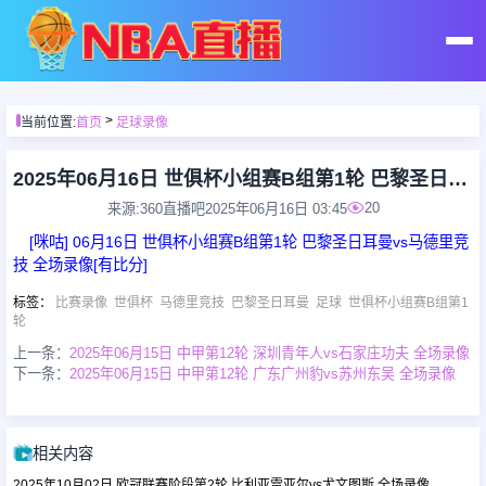
首页
>
当前位置:
首页
足球录像
足球直播
2025年06月16日 世俱杯小组赛B组第1轮 巴黎圣日耳曼vs马德里竞技 全场录像
20
来源:360直播吧
2025年06月16日 03:45
篮球直播
[咪咕] 06月16日 世俱杯小组赛B组第1轮 巴黎圣日耳曼vs马德里竞
技 全场录像[有比分]
足球录像
标签
：
比赛录像
世俱杯
马德里竞技
巴黎圣日耳曼
足球
世俱杯小组赛B组第1
轮
上一条：
2025年06月15日 中甲第12轮 深圳青年人vs石家庄功夫 全场录像
篮球录像
下一条：
2025年06月15日 中甲第12轮 广东广州豹vs苏州东吴 全场录像
足球集锦
相关内容
篮球集锦
2025年10月02日 欧冠联赛阶段第2轮 比利亚雷亚尔vs尤文图斯 全场录像