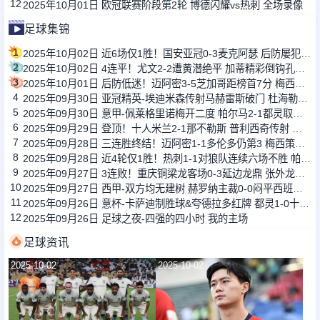
12
2025年10月01日 欧冠联赛阶段第2轮 博德闪耀vs热刺 全场录像
足球集锦
1
2025年10月02日 近6场仅1胜！国安亚冠0-3麦克阿瑟 后防屡犯错2轮仅获1分垫底
2
2025年10月02日 4连平！尤文2-2遭黄潜绝平 加蒂精彩倒钩孔塞桑一条龙卡巴尔伤退
3
2025年10月01日 后防低迷！迈阿密3-5芝加哥距榜首7分 梅西抽射中柱苏亚雷斯双响
4
2025年09月30日 亚冠精英-埃迪米森传射马赫雷斯破门 杜海勒2-2战平吉达国民
5
2025年09月30日 意甲-佩莱格里诺梅开二度 帕尔马2-1都灵取赛季首胜
6
2025年09月29日 登顶！十人米兰2-1那不勒斯 普利西奇传射 埃斯图皮尼安染红+送点
7
2025年09月28日 三连胜终结！迈阿密1-1多伦多仍第3 梅西策动多伦多门将屡献神扑
8
2025年09月28日 近4轮仅1胜！热刺1-1对狼队连续六场不胜 帕利尼亚补时绝平
9
2025年09月27日 3连败！重庆铜梁龙客场0-3延边龙鼎 张外龙开门黑后卫滑倒送大礼
10
2025年09月27日 西甲-双方均无建树 赫罗纳主裁0-0闷平西班牙人
11
2025年09月26日 意杯-卡萨迪制胜球&夸德拉多红牌 都灵1-0十人比萨
12
2025年09月26日 足球之夜-四强的四小时 我的主场
足球资讯
2025-10-02
2025-10-02