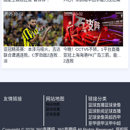
2025-10-02
2025-10-02
亚冠精英赛：本泽马哑火，吉达
今晚！CCTV5不转，1平台直播
联合遭遇连败，C罗劲敌2连败惨
亚冠上海海港PK广岛三箭，能否
淡
2连败
友情链接
网站地图
链接分类
网站地图
篮球直播
篮球录像
篮球直播
篮球新闻
足球直播
足球直播
足球录像
英超
西甲
意甲
德甲
法甲
中超
Copyright ©
2026
360直播吧
. 360直播吧 All Rights Reserved. 版权所