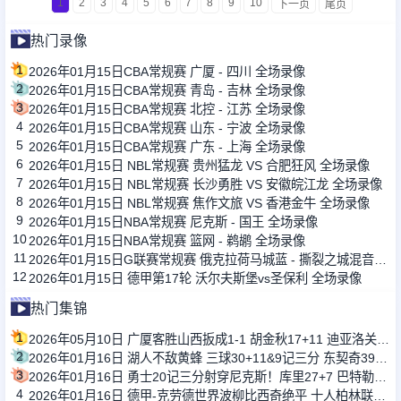
1
2
3
4
5
6
7
8
9
10
下一页
尾页
热门录像
1
2026年01月15日CBA常规赛 广厦 - 四川 全场录像
2
2026年01月15日CBA常规赛 青岛 - 吉林 全场录像
3
2026年01月15日CBA常规赛 北控 - 江苏 全场录像
4
2026年01月15日CBA常规赛 山东 - 宁波 全场录像
5
2026年01月15日CBA常规赛 广东 - 上海 全场录像
6
2026年01月15日 NBL常规赛 贵州猛龙 VS 合肥狂风 全场录像
7
2026年01月15日 NBL常规赛 长沙勇胜 VS 安徽皖江龙 全场录像
8
2026年01月15日 NBL常规赛 焦作文旅 VS 香港金牛 全场录像
9
2026年01月15日NBA常规赛 尼克斯 - 国王 全场录像
10
2026年01月15日NBA常规赛 篮网 - 鹈鹕 全场录像
11
2026年01月15日G联赛常规赛 俄克拉荷马城蓝 - 撕裂之城混音 全场录像
12
2026年01月15日 德甲第17轮 沃尔夫斯堡vs圣保利 全场录像
热门集锦
1
2026年05月10日 广厦客胜山西扳成1-1 胡金秋17+11 迪亚洛关键上篮不中
2
2026年01月16日 湖人不敌黄蜂 三球30+11&9记三分 东契奇39分 詹姆斯29+9+6
3
2026年01月16日 勇士20记三分射穿尼克斯！库里27+7 巴特勒32+8 穆迪三分9中7
4
2026年01月16日 德甲-克劳德世界波柳比西奇绝平 十人柏林联合1-1奥格斯堡