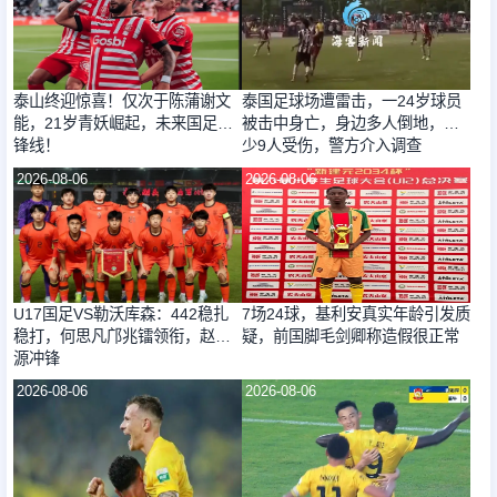
泰山终迎惊喜！仅次于陈蒲谢文
泰国足球场遭雷击，一24岁球员
能，21岁青妖崛起，未来国足新
被击中身亡，身边多人倒地，至
锋线！
少9人受伤，警方介入调查
2026-08-06
2026-08-06
U17国足VS勒沃库森：442稳扎
7场24球，基利安真实年龄引发质
稳打，何思凡邝兆镭领衔，赵松
疑，前国脚毛剑卿称造假很正常
源冲锋
2026-08-06
2026-08-06