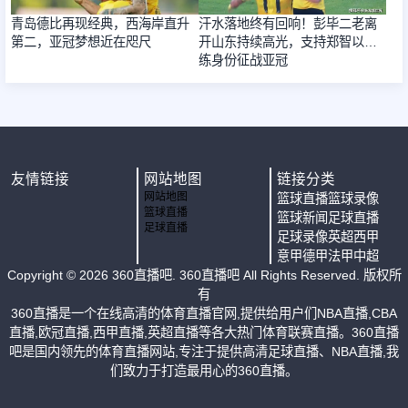
青岛德比再现经典，西海岸直升
汗水落地终有回响！彭毕二老离
第二，亚冠梦想近在咫尺
开山东持续高光，支持郑智以教
练身份征战亚冠
友情链接
网站地图
链接分类
网站地图
篮球直播
篮球录像
篮球直播
篮球新闻
足球直播
足球直播
足球录像
英超
西甲
意甲
德甲
法甲
中超
Copyright ©
2026
360直播吧
. 360直播吧 All Rights Reserved. 版权所
有
360直播是一个在线高清的体育直播官网,提供给用户们NBA直播,CBA
直播,欧冠直播,西甲直播,英超直播等各大热门体育联赛直播。360直播
吧是国内领先的体育直播网站,专注于提供高清足球直播、NBA直播,我
们致力于打造最用心的360直播。