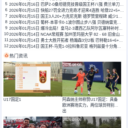
5
2026年01月16日 巴萨2-0桑坦德竞技晋级国王杯八强 费兰单刀球破门亚马尔建功
6
2026年01月15日 快船27罚全进力克奇才迎来4连胜 哈登22+5+8 伦纳德33分4断
7
2026年01月15日 国王3人20+力克尼克斯 德罗赞里程碑 威少11助 布伦森伤退
8
2026年01月15日 葡杯-本菲卡0-1波尔图止步八强 贝德纳雷克制胜帕夫利季斯失良机
9
2026年01月15日 爆冷出局！皇马2-3遭西乙队阿尔瓦塞特补时绝杀 无缘国王杯8强
10
2026年01月14日 NCAA常规赛 加州圣玛丽大学 82 - 68 旧金山大学 全场集锦
11
2026年01月14日 勇士大胜开拓者 杨瀚森3分2板 巴特勒16+6+5 库里9中2送11助
12
2026年01月14日 国王杯-马竞1-0拉科鲁尼亚 格列兹曼十分角任意球破门+远射中横梁
热门资讯
2026-08-06
2026-08-06
U17国足1
阿森纳主帅称赞U17国足：具备
欧洲赛场实力，两位球员特别突
出
2026-08-06
2026-08-06