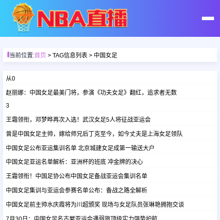
首页
当前位置:
首页
> TAG信息列表 > 中国女足
足球直播
从0
赵丽娜：中国女足最美门将，参演《功夫女足》翻红，追求者无数
3
篮球直播
王霜领衔，邓梦晔再次入选！武汉女足5人将征战亚运会
曾是中国女足主帅，嫁给师兄后丁克至今，如今丈夫是上海女足领队
足球录像
中国女足公布亚运集训名单 北京城建女足成第一输送大户
篮球录像
中国女足亚运名单解析：亚洲杯的班底 冲金牌的决心
王霜领衔！中国足协公布中国女足备战亚运会集训名单
足球集锦
中国女足集训与亚运会参赛名单公布：备战之路全解析
中国女足前主帅水庆霞将为川超颁奖 现场与女足队员张琳艳拥抱交谈
篮球集锦
7月30日：中国女足名古屋亚运会遇弱旅顶级实力强势护航