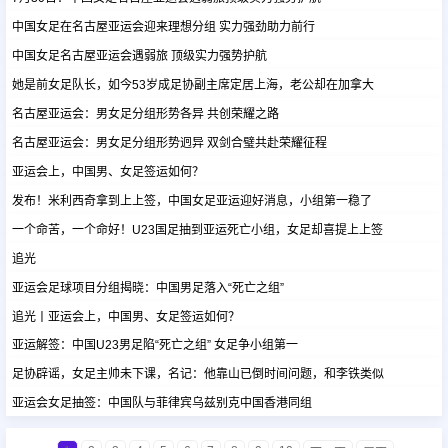
中国女足在名古屋亚运会迎来理想分组 实力强劲助力前行
足球新闻
中国女足名古屋亚运会遇弱旅 顶级实力强势护航
她是前女足队长，如今53岁成足协副主席定居上海，老公却在加拿大
篮球新闻
名古屋亚运会：男女足分组形势各异 共创荣耀之路
名古屋亚运会：男女足分组形势迥异 双剑合璧共赴荣耀征程
亚运会上，中国男、女足签运如何？
发布！米利西奇拿到上上签，中国女足亚运迎好消息，小组第一稳了
一个命苦，一个命好！U23国足抽到亚运死亡小组，女足却喜提上上签
追光
亚运会足球项目分组揭晓：中国男足落入“死亡之组”
追光丨亚运会上，中国男、女足签运如何？
亚运解签：中国U23男足陷“死亡之组” 女足争小组第一
足协辟谣，女足主帅未下课，名记：他靠山已倒时间问题，和李铁类似
亚运会女足抽签：中国队与菲律宾乌兹别克中国香港同组