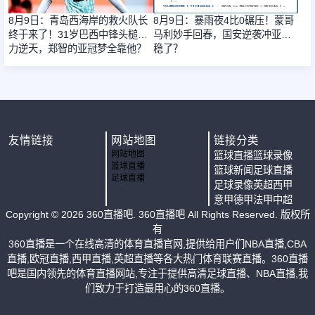
8月9日：青岛西海岸的救火队长
8月9日：暴雨夜4比0碾压！蒙哥
终于来了！31岁巴西中锋头槌能
马利妙手回春，国安逆袭冲亚冠
力逆天，郑智的亚冠梦全靠他？
稳了？
友情链接
网站地图
链接分类
网站地图
篮球直播
篮球录像
篮球直播
篮球新闻
足球直播
足球直播
足球录像
英超
西甲
意甲
德甲
法甲
中超
Copyright ©
2026
360直播吧
. 360直播吧 All Rights Reserved. 版权所
有
360直播是一个在线高清的体育直播官网,提供给用户们NBA直播,CBA
直播,欧冠直播,西甲直播,英超直播等各大热门体育联赛直播。360直播
吧是国内领先的体育直播网站,专注于提供高清足球直播、NBA直播,我
们致力于打造最用心的360直播。