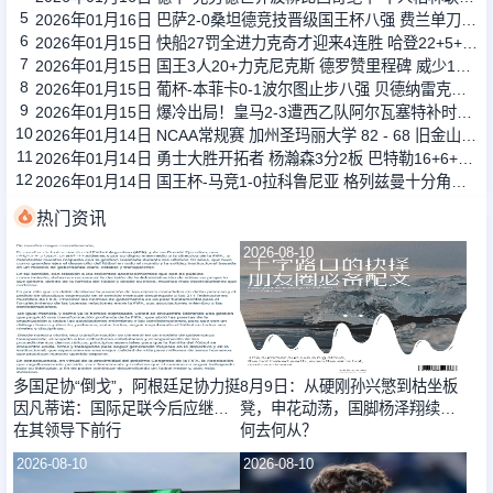
5
2026年01月16日 巴萨2-0桑坦德竞技晋级国王杯八强 费兰单刀球破门亚马尔建功
6
2026年01月15日 快船27罚全进力克奇才迎来4连胜 哈登22+5+8 伦纳德33分4断
7
2026年01月15日 国王3人20+力克尼克斯 德罗赞里程碑 威少11助 布伦森伤退
8
2026年01月15日 葡杯-本菲卡0-1波尔图止步八强 贝德纳雷克制胜帕夫利季斯失良机
9
2026年01月15日 爆冷出局！皇马2-3遭西乙队阿尔瓦塞特补时绝杀 无缘国王杯8强
10
2026年01月14日 NCAA常规赛 加州圣玛丽大学 82 - 68 旧金山大学 全场集锦
11
2026年01月14日 勇士大胜开拓者 杨瀚森3分2板 巴特勒16+6+5 库里9中2送11助
12
2026年01月14日 国王杯-马竞1-0拉科鲁尼亚 格列兹曼十分角任意球破门+远射中横梁
热门资讯
2026-08-10
2026-08-10
多国足协“倒戈”，阿根廷足协力挺
8月9日：从硬刚孙兴慜到枯坐板
因凡蒂诺：国际足联今后应继续
凳，申花动荡，国脚杨泽翔续约
在其领导下前行
何去何从？
2026-08-10
2026-08-10