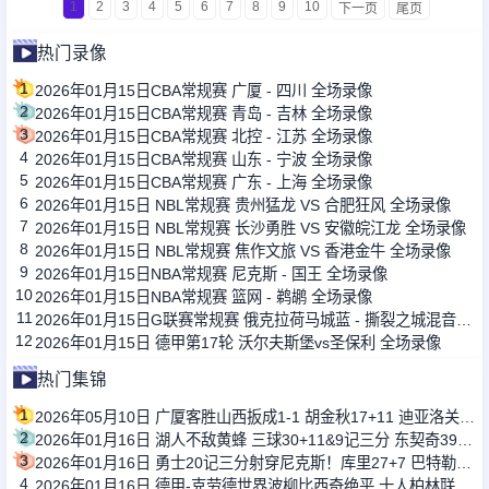
1
2
3
4
5
6
7
8
9
10
下一页
尾页
热门录像
1
2026年01月15日CBA常规赛 广厦 - 四川 全场录像
2
2026年01月15日CBA常规赛 青岛 - 吉林 全场录像
3
2026年01月15日CBA常规赛 北控 - 江苏 全场录像
4
2026年01月15日CBA常规赛 山东 - 宁波 全场录像
5
2026年01月15日CBA常规赛 广东 - 上海 全场录像
6
2026年01月15日 NBL常规赛 贵州猛龙 VS 合肥狂风 全场录像
7
2026年01月15日 NBL常规赛 长沙勇胜 VS 安徽皖江龙 全场录像
8
2026年01月15日 NBL常规赛 焦作文旅 VS 香港金牛 全场录像
9
2026年01月15日NBA常规赛 尼克斯 - 国王 全场录像
10
2026年01月15日NBA常规赛 篮网 - 鹈鹕 全场录像
11
2026年01月15日G联赛常规赛 俄克拉荷马城蓝 - 撕裂之城混音 全场录像
12
2026年01月15日 德甲第17轮 沃尔夫斯堡vs圣保利 全场录像
热门集锦
1
2026年05月10日 广厦客胜山西扳成1-1 胡金秋17+11 迪亚洛关键上篮不中
2
2026年01月16日 湖人不敌黄蜂 三球30+11&9记三分 东契奇39分 詹姆斯29+9+6
3
2026年01月16日 勇士20记三分射穿尼克斯！库里27+7 巴特勒32+8 穆迪三分9中7
4
2026年01月16日 德甲-克劳德世界波柳比西奇绝平 十人柏林联合1-1奥格斯堡