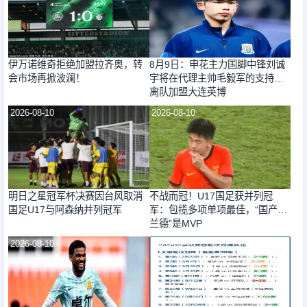
伊万诺维奇拒绝加盟拉齐奥，转
8月9日：申花主力国脚中锋刘诚
会市场再掀波澜！
宇将在代理主帅毛毅军的支持下
离队加盟大连英博
2026-08-10
2026-08-10
明日之星冠军杯决赛因台风取消
不战而冠！U17国足获并列冠
国足U17与阿森纳并列冠军
军：包揽多项单项最佳，“国产哈
兰德”是MVP
2026-08-10
2026-08-10