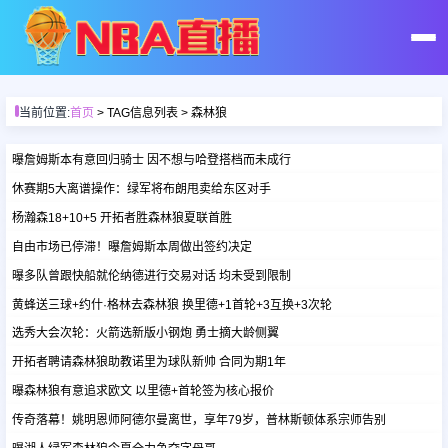
首页
当前位置:
首页
> TAG信息列表 > 森林狼
足球直播
曝詹姆斯本有意回归骑士 因不想与哈登搭档而未成行
休赛期5大离谱操作：绿军将布朗甩卖给东区对手
篮球直播
杨瀚森18+10+5 开拓者胜森林狼夏联首胜
自由市场已停滞！曝詹姆斯本周做出签约决定
足球录像
曝多队曾跟快船就伦纳德进行交易对话 均未受到限制
黄蜂送三球+约什·格林去森林狼 换里德+1首轮+3互换+3次轮
篮球录像
选秀大会次轮：火箭选新版小钢炮 勇士摘大龄侧翼
开拓者聘请森林狼助教诺里为球队新帅 合同为期1年
足球集锦
曝森林狼有意追求欧文 以里德+首轮签为核心报价
传奇落幕！姚明恩师阿德尔曼离世，享年79岁，普林斯顿体系宗师告别
篮球集锦