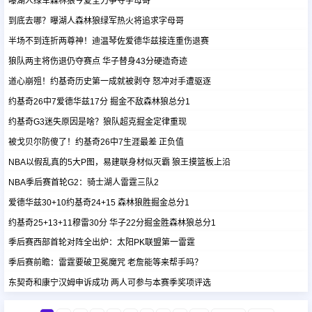
曝湖人绿军森林狼今夏全力争夺字母哥
到底去哪？曝湖人森林狼绿军热火将追求字母哥
足球新闻
半场不到连折两尊神！迪温琴佐爱德华兹接连重伤退赛
狼队两主将伤退仍夺赛点 华子替身43分硬造奇迹
篮球新闻
道心崩殂！约基奇历史第一成就被剥夺 怒冲对手遭驱逐
约基奇26中7爱德华兹17分 掘金不敌森林狼总分1
约基奇G3迷失原因是啥？狼队超克掘金定律重现
被戈贝尔防傻了！约基奇26中7生涯最差 正负值
NBA以假乱真的5大P图，易建联身材似灭霸 狼王摸篮板上沿
NBA季后赛首轮G2：骑士湖人雷霆三队2
爱德华兹30+10约基奇24+15 森林狼胜掘金总分1
约基奇25+13+11穆雷30分 华子22分掘金胜森林狼总分1
季后赛西部首轮对阵全出炉：太阳PK联盟第一雷霆
季后赛前瞻：雷霆要破卫冕魔咒 老詹能等来帮手吗？
东契奇和康宁汉姆申诉成功 两人可参与本赛季奖项评选