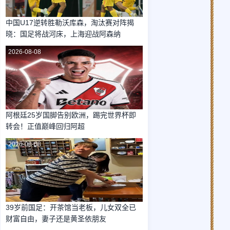
中国U17逆转胜勒沃库森，淘汰赛对阵揭
晓：国足将战河床，上海迎战阿森纳
2026-08-08
阿根廷25岁国脚告别欧洲，踢完世界杯即
转会！正值巅峰回归阿超
2026-08-08
39岁前国足：开茶馆当老板，儿女双全已
财富自由，妻子还是黄圣依朋友