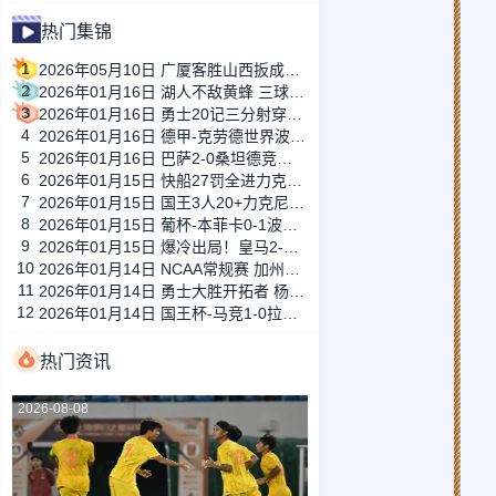
热门集锦
1
2026年05月10日 广厦客胜山西扳成1-1 胡金秋17+11 迪亚洛关键上篮不中
2
2026年01月16日 湖人不敌黄蜂 三球30+11&9记三分 东契奇39分 詹姆斯29+9+6
3
2026年01月16日 勇士20记三分射穿尼克斯！库里27+7 巴特勒32+8 穆迪三分9中7
4
2026年01月16日 德甲-克劳德世界波柳比西奇绝平 十人柏林联合1-1奥格斯堡
5
2026年01月16日 巴萨2-0桑坦德竞技晋级国王杯八强 费兰单刀球破门亚马尔建功
6
2026年01月15日 快船27罚全进力克奇才迎来4连胜 哈登22+5+8 伦纳德33分4断
7
2026年01月15日 国王3人20+力克尼克斯 德罗赞里程碑 威少11助 布伦森伤退
8
2026年01月15日 葡杯-本菲卡0-1波尔图止步八强 贝德纳雷克制胜帕夫利季斯失良机
9
2026年01月15日 爆冷出局！皇马2-3遭西乙队阿尔瓦塞特补时绝杀 无缘国王杯8强
10
2026年01月14日 NCAA常规赛 加州圣玛丽大学 82 - 68 旧金山大学 全场集锦
11
2026年01月14日 勇士大胜开拓者 杨瀚森3分2板 巴特勒16+6+5 库里9中2送11助
12
2026年01月14日 国王杯-马竞1-0拉科鲁尼亚 格列兹曼十分角任意球破门+远射中横梁
热门资讯
2026-08-08