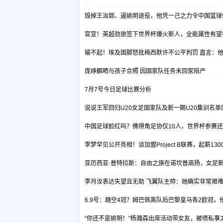
毁掉王治郅、逼姚明退役，他凭一己之力令中国篮球
官宣！英超劲旅签下世界杯爆火新人，全能属性有望
输不起！埃及国脚怒批梅西默许不公平判罚 直言：
庞峥麟晒与孩子合照 因国家队任务未回家陪产
7月7号今日足球比赛分析
说说王军回归U20女足国家队及新一期U20集训名
中国足球脸红吗？佛得角足协仅10人，世界杯参赛还找
李梦罕见公开亮相！谈加盟Project B联赛，起薪13
亚历西亚·普特拉斯：自由之旗在诺坎普高扬，女足
李月汝表达失望且无助 飞翼队主帅：她确实非常艰
6.9号：踏空4冠？姆巴佩离队后巴黎皇马各2欧冠
“你还不是姚明！”杨瀚森出席活动带女友，被喷私事