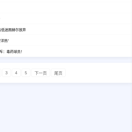
助
态低迷图赫尔放弃
洋热”
斥：毒药球员！
3
4
5
下一页
尾页