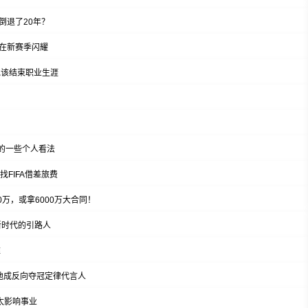
倒退了20年？
在新赛季闪耀
他该结束职业生涯
单的一些个人看法
FIFA借差旅费
00万，或拿6000万大合同！
新时代的引路人
难
，他成反向夺冠定律代言人
太影响事业