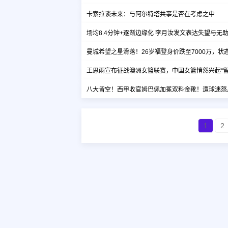
卡索拉谈未来：与阿尔特塔共事是否在考虑之中
场均8.4分钟+逐渐边缘化 李月汝发文表达失望与无
曼城希望之星滑落！26岁福登身价跌至7000万，状
王思雨宣布征战澳洲女篮联赛，中国女篮悄然兴起“留
八大皆空！西甲收官姆巴佩加冕双料金靴！遭球迷怒
1
2