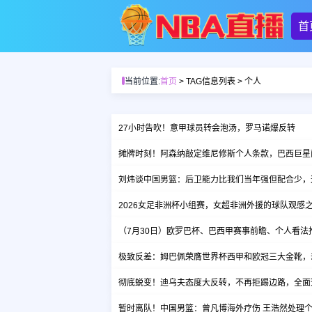
首
当前位置:
首页
> TAG信息列表 > 个人
27小时告吹！意甲球员转会泡汤，罗马诺爆反转
摊牌时刻！阿森纳敲定维尼修斯个人条款，巴西巨星
刘炜谈中国男篮：后卫能力比我们当年强但配合少，
2026女足非洲杯小组赛，女超非洲外援的球队观感
（7月30日）欧罗巴杯、巴西甲赛事前瞻、个人看法
极致反差：姆巴佩荣膺世界杯西甲和欧冠三大金靴，
彻底蜕变！迪乌夫态度大反转，不再拒踢边路，全面
暂时离队！中国男篮：曾凡博海外疗伤 王浩然处理