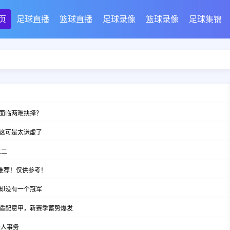
页
足球直播
篮球直播
足球录像
篮球录像
足球集锦
面临两难抉择？
这可是太谦虚了
之二
推荐！仅供参考！
却没有一个冠军
适配意甲，新赛季蓄势爆发
个人事务