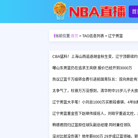
首
当前位置:
首页
> TAG信息列表 > 辽宁男篮
CBA猛料！上海山西追逐胡金秋生变，辽宁顶薪续
曝山东男篮仍在追求王岚嵚 报价已经开到3000万
热议辽篮千万级转会费引进前国青队长：双向奔赴有
太争气了，杜锋万万没想到，清华附中15岁儿子大
辽宁男篮大手笔！小刘总1000万买断段睿骐，4年
辽宁男篮重金签下赵继伟接班人，刘晓宇重返北控，
韩德君回归辽篮担任球队副总经理 同时兼任领队
没对比就没伤害？他年薪600万 29岁成辽篮领袖，