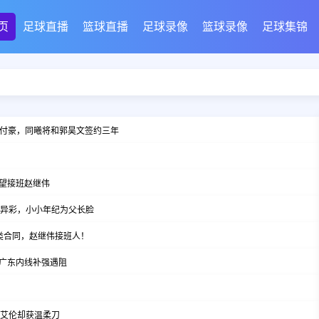
页
足球直播
篮球直播
足球录像
篮球录像
足球集锦
约付豪，同曦将和郭昊文签约三年
望接班赵继伟
放异彩，小小年纪为父长脸
B类合同，赵继伟接班人！
广东内线补强遇阻
郭艾伦却获温柔刀