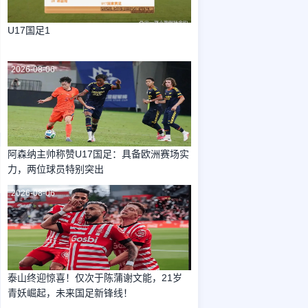
U17国足1
2026-08-06
阿森纳主帅称赞U17国足：具备欧洲赛场实
力，两位球员特别突出
2026-08-06
泰山终迎惊喜！仅次于陈蒲谢文能，21岁
青妖崛起，未来国足新锋线！