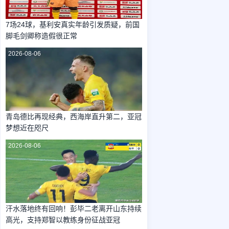
7场24球，基利安真实年龄引发质疑，前国
脚毛剑卿称造假很正常
2026-08-06
青岛德比再现经典，西海岸直升第二，亚冠
梦想近在咫尺
2026-08-06
汗水落地终有回响！彭毕二老离开山东持续
高光，支持郑智以教练身份征战亚冠