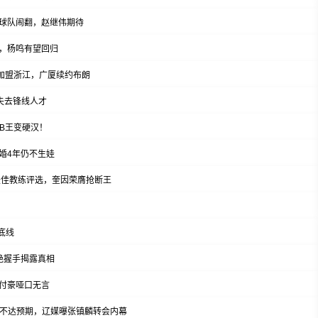
球队闹翻，赵继伟期待
，杨鸣有望回归
教加盟浙江，广厦续约布朗
失去锋线人才
B王变硬汉！
婚4年仍不生娃
最佳教练评选，奎因荣膺抢断王
底线
绝握手揭露真相
付豪哑口无言
复不达预期，辽媒曝张镇麟转会内幕