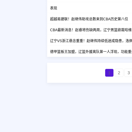
表现
超越易建联！赵继伟助攻总数来到CBA历史第八位
CBA最新消息！赵睿将伤缺两周，辽宁男篮欲裁哈
辽宁VS浙江悬念重重！赵继伟持续低迷成隐患，洛
德甲篮板王加盟，辽篮外援离队第一人浮现，功能重
1
2
3