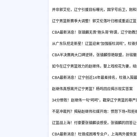
并非郭艾伦，辽宁引援目标曝光，国字号后卫，刚和
辽宁男篮新赛季大调整！郭艾伦落叶归根或重返辽篮
CBA最新消息！张镇麟无畏“抱头哥”称谓，辽宁助
从广东队挖走新星！辽篮迎来“加强版杜润旺”，杜锋
CBA半决赛两大口碑逆转，张镇麟惊艳联盟，孙铭徽
如今在辽宁男篮效力的赵继伟，娶上戏校花为妻，结
CBA最新消息！辽宁创近14年最差排名，杜锋入围
赵继伟真想离开辽宁男篮？杨鸣回应揭示现实答案
34分惨败！赵继伟一句“呵呵”，戳穿辽宁男篮的尊严
不是冲裁判？揭秘赵继伟社媒开炮：愤怒下场+险拒
辽篮战上海！付豪要张镇麟谈感受，张镇麟的回答让
CBA最新消息！杜锋成困难专业户，上海两外援恢