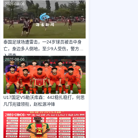
2026-08-06
泰国足球场遭雷击，一24岁球员被击中身
亡，身边多人倒地，至少9人受伤，警方介
入调查
2026-08-06
U17国足VS勒沃库森：442稳扎稳打，何思
凡邝兆镭领衔，赵松源冲锋
2026-08-06