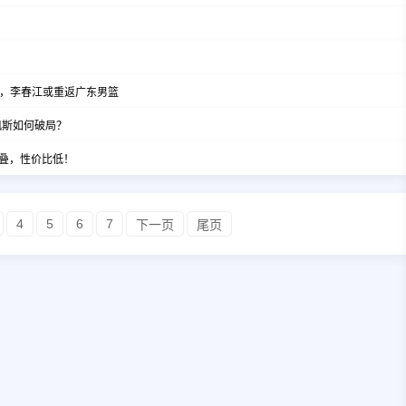
维，李春江或重返广东男篮
佩斯如何破局？
叠，性价比低！
4
5
6
7
下一页
尾页