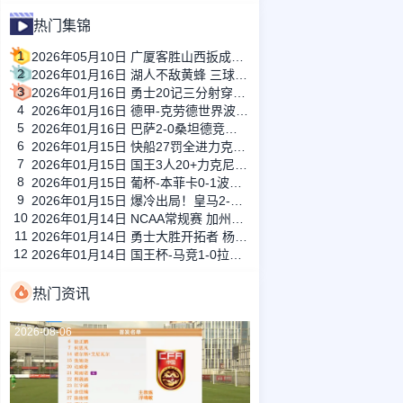
热门集锦
1
2026年05月10日 广厦客胜山西扳成1-1 胡金秋17+11 迪亚洛关键上篮不中
2
2026年01月16日 湖人不敌黄蜂 三球30+11&9记三分 东契奇39分 詹姆斯29+9+6
3
2026年01月16日 勇士20记三分射穿尼克斯！库里27+7 巴特勒32+8 穆迪三分9中7
4
2026年01月16日 德甲-克劳德世界波柳比西奇绝平 十人柏林联合1-1奥格斯堡
5
2026年01月16日 巴萨2-0桑坦德竞技晋级国王杯八强 费兰单刀球破门亚马尔建功
6
2026年01月15日 快船27罚全进力克奇才迎来4连胜 哈登22+5+8 伦纳德33分4断
7
2026年01月15日 国王3人20+力克尼克斯 德罗赞里程碑 威少11助 布伦森伤退
8
2026年01月15日 葡杯-本菲卡0-1波尔图止步八强 贝德纳雷克制胜帕夫利季斯失良机
9
2026年01月15日 爆冷出局！皇马2-3遭西乙队阿尔瓦塞特补时绝杀 无缘国王杯8强
10
2026年01月14日 NCAA常规赛 加州圣玛丽大学 82 - 68 旧金山大学 全场集锦
11
2026年01月14日 勇士大胜开拓者 杨瀚森3分2板 巴特勒16+6+5 库里9中2送11助
12
2026年01月14日 国王杯-马竞1-0拉科鲁尼亚 格列兹曼十分角任意球破门+远射中横梁
热门资讯
2026-08-06