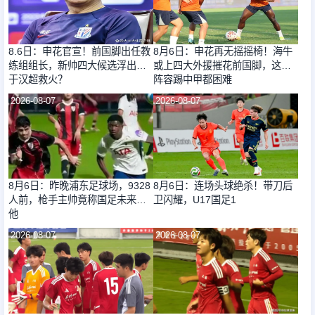
8.6日：申花官宣！前国脚出任教
8月6日：申花再无摇摇椅！海牛
练组组长，新帅四大候选浮出，
或上四大外援摧花前国脚，这套
于汉超救火？
阵容踢中甲都困难
2026-08-07
2026-08-07
8月6日：昨晚浦东足球场，9328
8月6日：连场头球绝杀！带刀后
人前，枪手主帅竟称国足未来是
卫闪耀，U17国足1
他
2026-08-07
2026-08-07