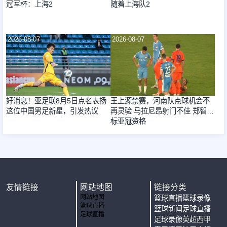
冠军杯：上海2
随着上海队2
2026-08-07
2026-08-07
好消息！亚足联8月5日点名表扬
王上源禁赛，河南队点球机会不
这位中国男足新星，引发热议
再灵验 马拉尼昂射门不佳 郑智目
标亚冠资格
友情链接
网站地图
链接分类
网站地图
篮球直播
篮球录像
篮球直播
篮球新闻
足球直播
足球直播
足球录像
英超
西甲