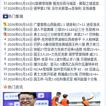
11
2026年01月15日G联赛常规赛 俄克拉荷马城蓝 - 撕裂之城混音 全场录像
12
2026年01月15日 德甲第17轮 沃尔夫斯堡vs圣保利 全场录像
热门集锦
1
2026年05月10日 广厦客胜山西扳成1-1 胡金秋17+11 迪亚洛关键上篮不中
2
2026年01月16日 湖人不敌黄蜂 三球30+11&9记三分 东契奇39分 詹姆斯29+9+6
3
2026年01月16日 勇士20记三分射穿尼克斯！库里27+7 巴特勒32+8 穆迪三分9中7
4
2026年01月16日 德甲-克劳德世界波柳比西奇绝平 十人柏林联合1-1奥格斯堡
5
2026年01月16日 巴萨2-0桑坦德竞技晋级国王杯八强 费兰单刀球破门亚马尔建功
6
2026年01月15日 快船27罚全进力克奇才迎来4连胜 哈登22+5+8 伦纳德33分4断
7
2026年01月15日 国王3人20+力克尼克斯 德罗赞里程碑 威少11助 布伦森伤退
8
2026年01月15日 葡杯-本菲卡0-1波尔图止步八强 贝德纳雷克制胜帕夫利季斯失良机
9
2026年01月15日 爆冷出局！皇马2-3遭西乙队阿尔瓦塞特补时绝杀 无缘国王杯8强
10
2026年01月14日 NCAA常规赛 加州圣玛丽大学 82 - 68 旧金山大学 全场集锦
11
2026年01月14日 勇士大胜开拓者 杨瀚森3分2板 巴特勒16+6+5 库里9中2送11助
12
2026年01月14日 国王杯-马竞1-0拉科鲁尼亚 格列兹曼十分角任意球破门+远射中横梁
热门资讯
2026-08-07
2026-08-07