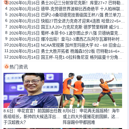
3
2026年01月16日 勇士20记三分射穿尼克斯！库里27+7 巴特勒32+8 穆迪三分9中7
4
2026年01月16日 德甲-克劳德世界波柳比西奇绝平 十人柏林联合1-1奥格斯堡
5
2026年01月16日 巴萨2-0桑坦德竞技晋级国王杯八强 费兰单刀球破门亚马尔建功
6
2026年01月15日 快船27罚全进力克奇才迎来4连胜 哈登22+5+8 伦纳德33分4断
7
2026年01月15日 国王3人20+力克尼克斯 德罗赞里程碑 威少11助 布伦森伤退
8
2026年01月15日 葡杯-本菲卡0-1波尔图止步八强 贝德纳雷克制胜帕夫利季斯失良机
9
2026年01月15日 爆冷出局！皇马2-3遭西乙队阿尔瓦塞特补时绝杀 无缘国王杯8强
10
2026年01月14日 NCAA常规赛 加州圣玛丽大学 82 - 68 旧金山大学 全场集锦
11
2026年01月14日 勇士大胜开拓者 杨瀚森3分2板 巴特勒16+6+5 库里9中2送11助
12
2026年01月14日 国王杯-马竞1-0拉科鲁尼亚 格列兹曼十分角任意球破门+远射中横梁
热门资讯
2026-08-07
2026-08-07
8.6日：申花官宣！前国脚出任教
8月6日：申花再无摇摇椅！海牛
练组组长，新帅四大候选浮出，
或上四大外援摧花前国脚，这套
于汉超救火？
阵容踢中甲都困难