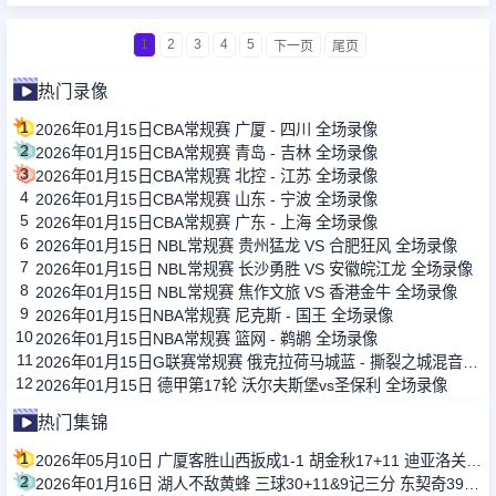
1
2
3
4
5
下一页
尾页
热门录像
1
2026年01月15日CBA常规赛 广厦 - 四川 全场录像
2
2026年01月15日CBA常规赛 青岛 - 吉林 全场录像
3
2026年01月15日CBA常规赛 北控 - 江苏 全场录像
4
2026年01月15日CBA常规赛 山东 - 宁波 全场录像
5
2026年01月15日CBA常规赛 广东 - 上海 全场录像
6
2026年01月15日 NBL常规赛 贵州猛龙 VS 合肥狂风 全场录像
7
2026年01月15日 NBL常规赛 长沙勇胜 VS 安徽皖江龙 全场录像
8
2026年01月15日 NBL常规赛 焦作文旅 VS 香港金牛 全场录像
9
2026年01月15日NBA常规赛 尼克斯 - 国王 全场录像
10
2026年01月15日NBA常规赛 篮网 - 鹈鹕 全场录像
11
2026年01月15日G联赛常规赛 俄克拉荷马城蓝 - 撕裂之城混音 全场录像
12
2026年01月15日 德甲第17轮 沃尔夫斯堡vs圣保利 全场录像
热门集锦
1
2026年05月10日 广厦客胜山西扳成1-1 胡金秋17+11 迪亚洛关键上篮不中
2
2026年01月16日 湖人不敌黄蜂 三球30+11&9记三分 东契奇39分 詹姆斯29+9+6