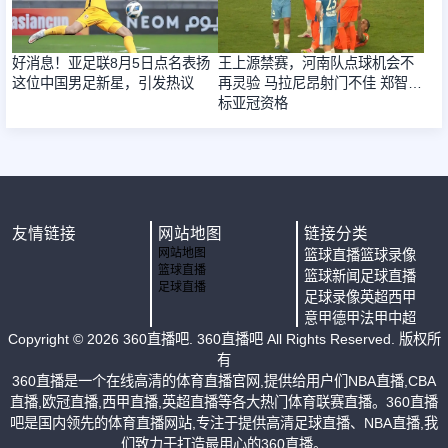
好消息！亚足联8月5日点名表扬
王上源禁赛，河南队点球机会不
这位中国男足新星，引发热议
再灵验 马拉尼昂射门不佳 郑智目
标亚冠资格
友情链接
网站地图
链接分类
网站地图
篮球直播
篮球录像
篮球直播
篮球新闻
足球直播
足球直播
足球录像
英超
西甲
意甲
德甲
法甲
中超
Copyright ©
2026
360直播吧
. 360直播吧 All Rights Reserved. 版权所
有
360直播是一个在线高清的体育直播官网,提供给用户们NBA直播,CBA
直播,欧冠直播,西甲直播,英超直播等各大热门体育联赛直播。360直播
吧是国内领先的体育直播网站,专注于提供高清足球直播、NBA直播,我
们致力于打造最用心的360直播。