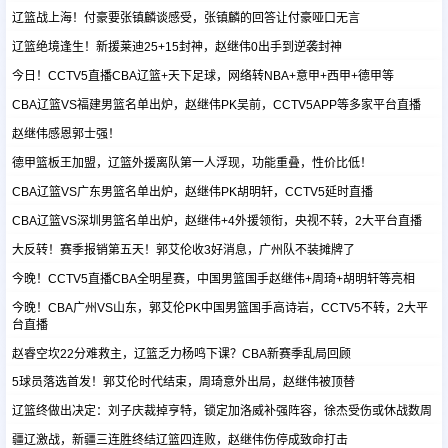
辽篮战上海！付豪要张镇麟谈感受，张镇麟的回答让付豪哑口无言
辽篮绝境逢生！新援莱迪25+15封神，赵继伟0出手到逆袭封神
足球新闻
今日！CCTV5直播CBA辽篮+天下足球，网络转NBA+意甲+西甲+德甲等
CBA辽篮VS福建男篮名单出炉，赵继伟PK吴前，CCTV5APP等多家平台直播
篮球新闻
赵继伟感恩郭士强！
德甲篮板王加盟，辽篮外援离队第一人浮现，功能重叠，性价比低！
CBA辽篮VS广东男篮名单出炉，赵继伟PK胡明轩，CCTV5延时直播
CBA辽篮VS深圳男篮名单出炉，赵继伟+4外援领衔，央视不转，2大平台直播
大反转！赛季报销第五天！郭艾伦收3好消息，广州队不装摊牌了
今晚！CCTV5直播CBA全明星赛，中国男篮国手赵继伟+周琦+胡明轩等亮相
今晚！CBA广州VS山东，郭艾伦PK中国男篮国手高诗岩，CCTV5不转，2大平
台直播
赵睿空坎22分难救主，辽篮乏力杨鸣下课？CBA新赛季乱局回顾
5球员落选首发！郭艾伦时代结束，周琦意外出局，赵继伟被顶替
辽篮终做出决定：刘子庆裁掉亨特，锁定加洛威补强阵容，徐杰受伤或休战数周
疆辽激战，新疆三连胜终结辽篮四连败，赵继伟伤停成致命打击