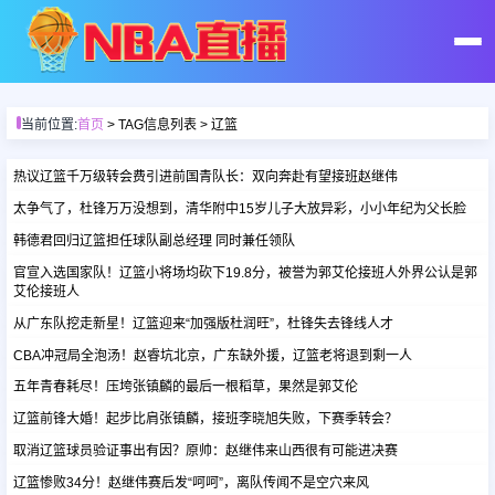
首页
当前位置:
首页
> TAG信息列表 > 辽篮
足球直播
热议辽篮千万级转会费引进前国青队长：双向奔赴有望接班赵继伟
太争气了，杜锋万万没想到，清华附中15岁儿子大放异彩，小小年纪为父长脸
篮球直播
韩德君回归辽篮担任球队副总经理 同时兼任领队
官宣入选国家队！辽篮小将场均砍下19.8分，被誉为郭艾伦接班人外界公认是郭
艾伦接班人
足球录像
从广东队挖走新星！辽篮迎来“加强版杜润旺”，杜锋失去锋线人才
CBA冲冠局全泡汤！赵睿坑北京，广东缺外援，辽篮老将退到剩一人
篮球录像
五年青春耗尽！压垮张镇麟的最后一根稻草，果然是郭艾伦
辽篮前锋大婚！起步比肩张镇麟，接班李晓旭失败，下赛季转会？
足球集锦
取消辽篮球员验证事出有因？原帅：赵继伟来山西很有可能进决赛
辽篮惨败34分！赵继伟赛后发“呵呵”，离队传闻不是空穴来风
篮球集锦