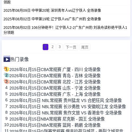
领跑
2025年08月09日 中甲第20轮 深圳青年人vs辽宁铁人 全场录像
2025年08月02日 中甲第19轮 辽宁铁人vs广东广州豹 全场录像
2025年08月02日 106分钟绝平！辽宁铁人2-2广东广州豹 刘浪舟读秒绝平铁人1
分领跑
1
2
3
下一页
尾页
热门录像
1
2026年01月15日CBA常规赛 广厦 - 四川 全场录像
2
2026年01月15日CBA常规赛 青岛 - 吉林 全场录像
3
2026年01月15日CBA常规赛 北控 - 江苏 全场录像
4
2026年01月15日CBA常规赛 山东 - 宁波 全场录像
5
2026年01月15日CBA常规赛 广东 - 上海 全场录像
6
2026年01月15日 NBL常规赛 贵州猛龙 VS 合肥狂风 全场录像
7
2026年01月15日 NBL常规赛 长沙勇胜 VS 安徽皖江龙 全场录像
8
2026年01月15日 NBL常规赛 焦作文旅 VS 香港金牛 全场录像
9
2026年01月15日NBA常规赛 尼克斯 - 国王 全场录像
10
2026年01月15日NBA常规赛 篮网 - 鹈鹕 全场录像
11
2026年01月15日G联赛常规赛 俄克拉荷马城蓝 - 撕裂之城混音 全场录像