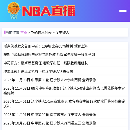
首页
当前位置:
首页
> TAG信息列表 > 辽宁铁人
足球直播
斯卢茨基发文告别申花：109场比赛65场胜利 感谢上海
曝斯卢茨基辞职后申花将寻新外教 毛毅军先接管一线队竞训
篮球直播
申花官方：斯卢茨基离任 毛毅军出任一线队教练组组长
冲击亚冠！徐正源执教下的辽宁铁人状态火热
足球录像
2025年11月08日 中甲第30轮 辽宁铁人vs佛山南狮 全场录像
2025年11月08日 68分中甲夺冠收官！辽宁铁人5-0佛山南狮 安以恩戴帽邦本宜
裕传射
篮球录像
2025年11月01日 辽宁铁人1-1南京城市 邦本宜裕赛季第18次助攻门将阿布来提
送礼
足球集锦
2025年11月01日 中甲第29轮 南京城市vs辽宁铁人 全场录像
2025年10月26日 中甲第28轮 辽宁铁人vs南通支云 全场录像
篮球集锦