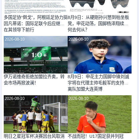
多国足协“倒戈”，阿根廷足协力挺
8月9日：从硬刚孙兴慜到枯坐板
因凡蒂诺：国际足联今后应继续
凳，申花动荡，国脚杨泽翔续约
在其领导下前行
何去何从？
2026-08-10
2026-08-10
伊万诺维奇拒绝加盟拉齐奥，转
8月9日：申花主力国脚中锋刘诚
会市场再掀波澜！
宇将在代理主帅毛毅军的支持下
离队加盟大连英博
2026-08-10
2026-08-10
明日之星冠军杯决赛因台风取消
不战而冠！U17国足获并列冠