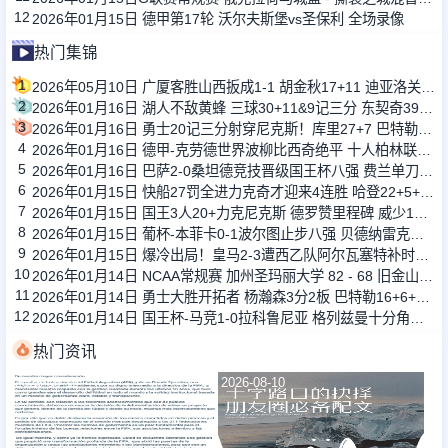
12
2026年01月15日 德甲第17轮 沃尔夫斯堡vs圣保利 全场录像
热门集锦
1
2026年05月10日 广厦客胜山西扳成1-1 胡金秋17+11 迪亚洛关键上篮不中
2
2026年01月16日 湖人不敌黄蜂 三球30+11&9记三分 东契奇39分 詹姆斯29+9+6
3
2026年01月16日 勇士20记三分射穿尼克斯！库里27+7 巴特勒32+8 穆迪三分9中7
4
2026年01月16日 德甲-克劳德世界波柳比西奇绝平 十人柏林联合1-1奥格斯堡
5
2026年01月16日 巴萨2-0桑坦德竞技晋级国王杯八强 费兰单刀球破门亚马尔建功
6
2026年01月15日 快船27罚全进力克奇才迎来4连胜 哈登22+5+8 伦纳德33分4断
7
2026年01月15日 国王3人20+力克尼克斯 德罗赞里程碑 威少11助 布伦森伤退
8
2026年01月15日 葡杯-本菲卡0-1波尔图止步八强 贝德纳雷克制胜帕夫利季斯失良机
9
2026年01月15日 爆冷出局！皇马2-3遭西乙队阿尔瓦塞特补时绝杀 无缘国王杯8强
10
2026年01月14日 NCAA常规赛 加州圣玛丽大学 82 - 68 旧金山大学 全场集锦
11
2026年01月14日 勇士大胜开拓者 杨瀚森3分2板 巴特勒16+6+5 库里9中2送11助
12
2026年01月14日 国王杯-马竞1-0拉科鲁尼亚 格列兹曼十分角任意球破门+远射中横梁
热门资讯
2026-08-10
2026-08-10