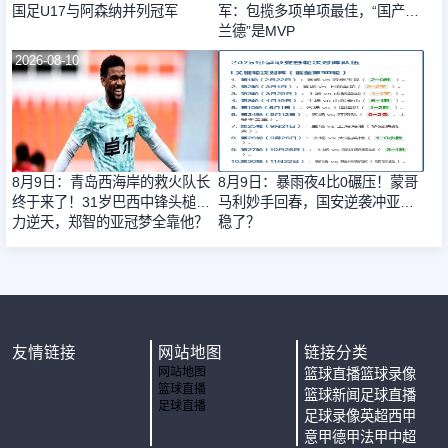
国足U17与阿森纳并列冠军
军：包揽多项单项最佳，“国产哈
兰德”是MVP
2026-08-10
2026-08-10
8月9日：青岛西海岸的救火队长
8月9日：暴雨夜4比0碾压！蒙哥
终于来了！31岁巴西中锋头槌能
马利妙手回春，国安逆袭冲亚冠
力逆天，郑智的亚冠梦全靠他？
稳了？
友情链接
网站地图
链接分类
网站地图
篮球直播
篮球录像
篮球直播
篮球新闻
足球直播
足球直播
足球录像
英超
西甲
意甲
德甲
法甲
中超