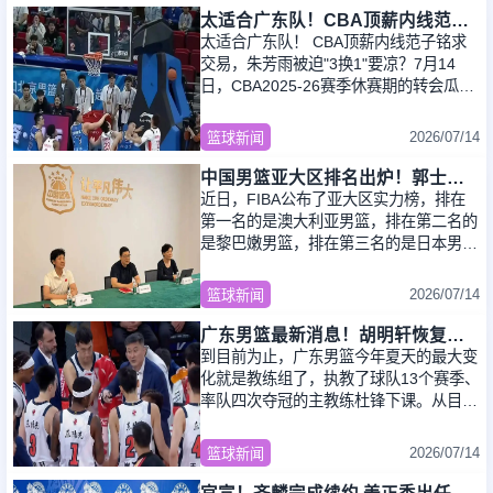
太适合广东队！CBA顶薪内线范子铭求交易，朱芳雨被迫3换1要凉？
太适合广东队！ CBA顶薪内线范子铭求
交易，朱芳雨被迫"3换1"要凉？7月14
日，CBA2025-26赛季休赛期的转会瓜还
在往外冒，北京首钢顶薪中锋范子铭的动
向已经挂了热搜
2026/07/14
篮球新闻
中国男篮亚大区排名出炉！郭士强最新发声，篮协做明智决定
近日，FIBA公布了亚大区实力榜，排在
第一名的是澳大利亚男篮，排在第二名的
是黎巴嫩男篮，排在第三名的是日本男
篮，排在第四名的是新西兰男篮，排在第
五名的是伊朗男
2026/07/14
篮球新闻
广东男篮最新消息！胡明轩恢复良好，杜润旺或无缘续约，徐昕有望提前回归
到目前为止，广东男篮今年夏天的最大变
化就是教练组了，执教了球队13个赛季、
率队四次夺冠的主教练杜锋下课。从目前
的消息来看，广东男篮正在寻找合适的外
籍教
2026/07/14
篮球新闻