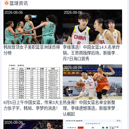
篮球资讯
2026-08-06
2026-08-06
韩旭登顶女子美职篮亚洲球员得
李缘落选！中国女篮14人名单炸
分榜
锅，王思雨独撑后场，新版李梦8
月7日海口首秀
2026-08-06
2026-08-06
8月5日上午中国女篮，传来3大主
热身赛！中国女篮名单全新整
力张子宇、韩旭、李梦的消息！
理，李缘遗憾落选，新版李梦确
认崛起
2026-08-06
2026-08-06