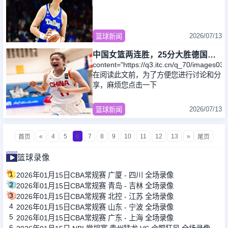
2026/07/13
篮球新闻
中国女篮两连胜，25分大胜德国，出现5个事实，下一个李梦已出现
content="https://q3.itc.cn/q_70/images
在阅读此文前，为了方便您进行讨论和分
享，麻烦您点击一下
2026/07/13
篮球新闻
«
4
5
6
7
8
9
10
11
12
13
»
首页
尾页
篮球录像
1
2026年01月15日CBA常规赛 广厦 - 四川 全场录像
2
2026年01月15日CBA常规赛 青岛 - 吉林 全场录像
3
2026年01月15日CBA常规赛 北控 - 江苏 全场录像
4
2026年01月15日CBA常规赛 山东 - 宁波 全场录像
5
2026年01月15日CBA常规赛 广东 - 上海 全场录像
6