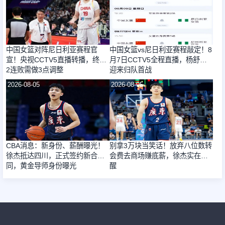
中国女篮对阵尼日利亚赛程官
中国女篮vs尼日利亚赛程敲定！8
宣！央视CCTV5直播转播，终结
月7日CCTV5全程直播，杨舒予
2连败需做3点调整
迎来归队首战
2026-08-05
2026-08-05
CBA消息：新身份、薪酬曝光！
别拿3万块当笑话！放弃八位数转
徐杰抵达四川，正式签约新合
会费去商场赚底薪，徐杰实在清
同，黄金导师身份曝光
醒