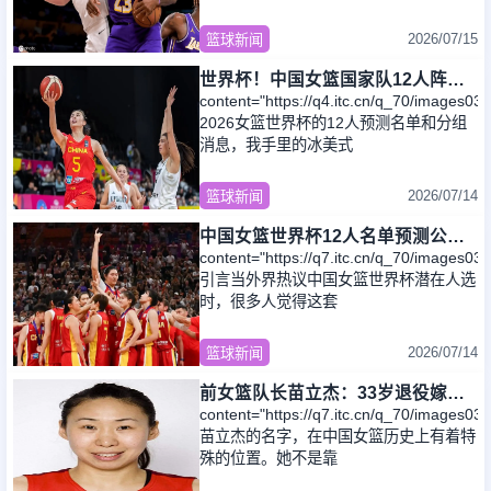
了几个非常重要的信息。第一，当下普遍
的感觉是
2026/07/15
篮球新闻
世界杯！中国女篮国家队12人阵容预测公布，首战对阵卫冕冠军美国队
content="https://q4.itc.cn/q_70/images
2026女篮世界杯的12人预测名单和分组
消息，我手里的冰美式
2026/07/14
篮球新闻
中国女篮世界杯12人名单预测公布：首战卫冕冠军美国，胜负难料
content="https://q7.itc.cn/q_70/images
引言当外界热议中国女篮世界杯潜在人选
时，很多人觉得这套
2026/07/14
篮球新闻
前女篮队长苗立杰：33岁退役嫁给1米78军官，36岁生女儿后又复出
content="https://q7.itc.cn/q_70/images
苗立杰的名字，在中国女篮历史上有着特
殊的位置。她不是靠