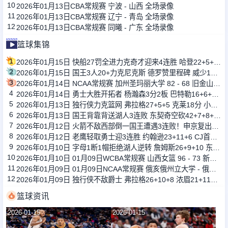
10
2026年01月13日CBA常规赛 宁波 - 山西 全场录像
11
2026年01月13日CBA常规赛 辽宁 - 青岛 全场录像
12
2026年01月13日CBA常规赛 同曦 - 广东 全场录像
篮球集锦
1
2026年01月15日 快船27罚全进力克奇才迎来4连胜 哈登22+5+8 伦纳德33分4断
2
2026年01月15日 国王3人20+力克尼克斯 德罗赞里程碑 威少11助 布伦森伤退
3
2026年01月14日 NCAA常规赛 加州圣玛丽大学 82 - 68 旧金山大学 全场集锦
4
2026年01月14日 勇士大胜开拓者 杨瀚森3分2板 巴特勒16+6+5 库里9中2送11助
5
2026年01月13日 独行侠力克篮网 弗拉格27+5+5 克莱18分 小波特28+9
6
2026年01月13日 国王背靠背送湖人3连败 东契奇空砍42+7+8+4断 威少22+5+7
7
2026年01月12日 火箭不敌西部倒一国王遭遇3连败！申京复出19+9 阿门31+13+6
8
2026年01月12日 老鹰轻取勇士迎3连胜 约翰逊23+11+6 CJ首秀12分 库里31+5
9
2026年01月10日 字母1断1帽拒绝湖人逆转 詹姆斯26+9+10 东契奇25中8&致命6犯
10
2026年01月10日 01月09日WCBA常规赛 山西女篮 96 - 73 新疆女篮 全场集锦
11
2026年01月09日 01月09日NCAA常规赛 俄亥俄州立大学 - 俄勒冈大学 集锦
12
2026年01月09日 独行侠不敌爵士 弗拉格26+10+8 浓眉21+11&伤退 马尔卡宁33+7
篮球资讯
2026-01-15
2026-01-15