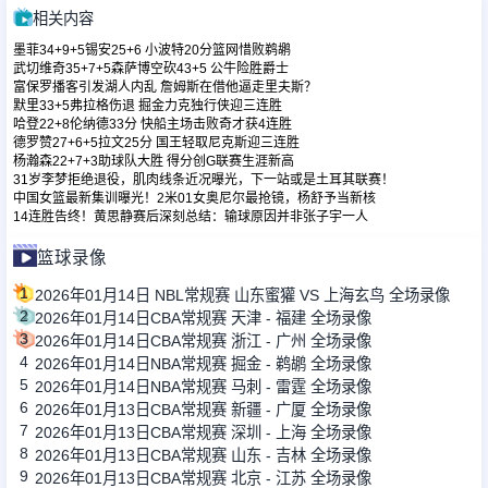
相关内容
墨菲34+9+5锡安25+6 小波特20分篮网惜败鹈鹕
武切维奇35+7+5森萨博空砍43+5 公牛险胜爵士
富保罗播客引发湖人内乱 詹姆斯在借他逼走里夫斯？
默里33+5弗拉格伤退 掘金力克独行侠迎三连胜
哈登22+8伦纳德33分 快船主场击败奇才获4连胜
德罗赞27+6+5拉文25分 国王轻取尼克斯迎三连胜
杨瀚森22+7+3助球队大胜 得分创G联赛生涯新高
31岁李梦拒绝退役，肌肉线条近况曝光，下一站或是土耳其联赛！
中国女篮最新集训曝光！2米01女奥尼尔最抢镜，杨舒予当新核
14连胜告终！黄思静赛后深刻总结：输球原因并非张子宇一人
篮球录像
1
2026年01月14日 NBL常规赛 山东蜜獾 VS 上海玄鸟 全场录像
2
2026年01月14日CBA常规赛 天津 - 福建 全场录像
3
2026年01月14日CBA常规赛 浙江 - 广州 全场录像
4
2026年01月14日NBA常规赛 掘金 - 鹈鹕 全场录像
5
2026年01月14日NBA常规赛 马刺 - 雷霆 全场录像
6
2026年01月13日CBA常规赛 新疆 - 广厦 全场录像
7
2026年01月13日CBA常规赛 深圳 - 上海 全场录像
8
2026年01月13日CBA常规赛 山东 - 吉林 全场录像
9
2026年01月13日CBA常规赛 北京 - 江苏 全场录像