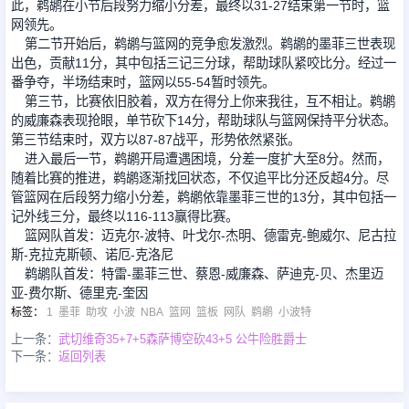
此，鹈鹕在小节后段努力缩小分差，最终以31-27结束第一节时，篮
网领先。
第二节开始后，鹈鹕与篮网的竞争愈发激烈。鹈鹕的墨菲三世表现
出色，贡献11分，其中包括三记三分球，帮助球队紧咬比分。经过一
番争夺，半场结束时，篮网以55-54暂时领先。
第三节，比赛依旧胶着，双方在得分上你来我往，互不相让。鹈鹕
的威廉森表现抢眼，单节砍下14分，帮助球队与篮网保持平分状态。
第三节结束时，双方以87-87战平，形势依然紧张。
进入最后一节，鹈鹕开局遭遇困境，分差一度扩大至8分。然而，
随着比赛的推进，鹈鹕逐渐找回状态，不仅追平比分还反超4分。尽
管篮网在后段努力缩小分差，鹈鹕依靠墨菲三世的13分，其中包括一
记外线三分，最终以116-113赢得比赛。
篮网队首发：迈克尔-波特、叶戈尔-杰明、德雷克-鲍威尔、尼古拉
斯-克拉克斯顿、诺厄-克洛尼
鹈鹕队首发：特雷-墨菲三世、蔡恩-威廉森、萨迪克-贝、杰里迈
亚-费尔斯、德里克-奎因
标签
：
1
墨菲
助攻
小波
NBA
篮网
篮板
网队
鹈鹕
小波特
上一条：
武切维奇35+7+5森萨博空砍43+5 公牛险胜爵士
下一条：
返回列表