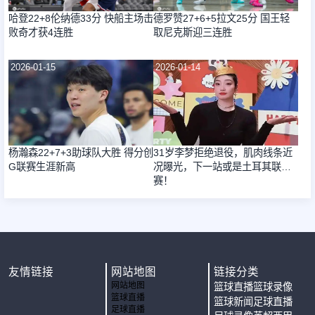
哈登22+8伦纳德33分 快船主场击
德罗赞27+6+5拉文25分 国王轻
败奇才获4连胜
取尼克斯迎三连胜
2026-01-15
2026-01-14
杨瀚森22+7+3助球队大胜 得分创
31岁李梦拒绝退役，肌肉线条近
G联赛生涯新高
况曝光，下一站或是土耳其联
赛！
友情链接
网站地图
链接分类
网站地图
篮球直播
篮球录像
篮球直播
篮球新闻
足球直播
足球直播