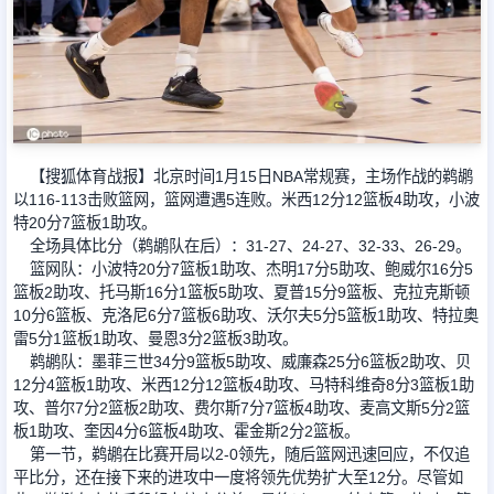
足球新闻
篮球新闻
【搜狐体育战报】北京时间1月15日NBA常规赛，主场作战的鹈鹕
以116-113击败篮网，篮网遭遇5连败。米西12分12篮板4助攻，小波
特20分7篮板1助攻。
全场具体比分（鹈鹕队在后）：31-27、24-27、32-33、26-29。
篮网队：小波特20分7篮板1助攻、杰明17分5助攻、鲍威尔16分5
篮板2助攻、托马斯16分1篮板5助攻、夏普15分9篮板、克拉克斯顿
10分6篮板、克洛尼6分7篮板6助攻、沃尔夫5分5篮板1助攻、特拉奥
雷5分1篮板1助攻、曼恩3分2篮板3助攻。
鹈鹕队：墨菲三世34分9篮板5助攻、威廉森25分6篮板2助攻、贝
12分4篮板1助攻、米西12分12篮板4助攻、马特科维奇8分3篮板1助
攻、普尔7分2篮板2助攻、费尔斯7分7篮板4助攻、麦高文斯5分2篮
板1助攻、奎因4分6篮板4助攻、霍金斯2分2篮板。
第一节，鹈鹕在比赛开局以2-0领先，随后篮网迅速回应，不仅追
平比分，还在接下来的进攻中一度将领先优势扩大至12分。尽管如