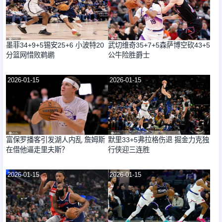
墨菲34+9+5锡安25+6 小波特20
武切维奇35+7+5森萨博空砍43+5
分篮网惜败鹈鹕
公牛险胜爵士
2026-01-15
2026-01-15
富保罗播客引发湖人内乱 詹姆斯
默里33+5弗拉格伤退 掘金力克独
在借他逼走里夫斯？
行侠迎三连胜
2026-01-15
2026-01-15