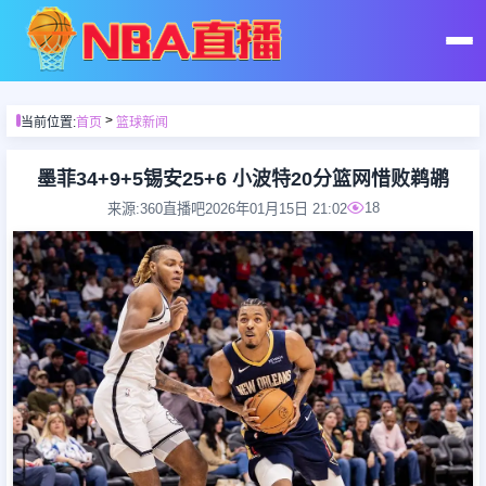
首页
>
当前位置:
首页
篮球新闻
足球直播
墨菲34+9+5锡安25+6 小波特20分篮网惜败鹈鹕
18
来源:360直播吧
2026年01月15日 21:02
篮球直播
足球录像
篮球录像
足球集锦
篮球集锦