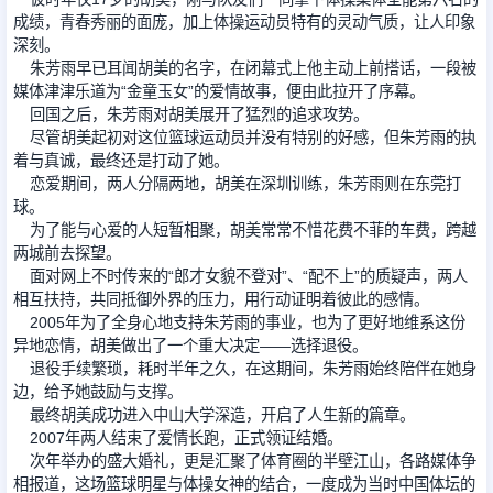
成绩，青春秀丽的面庞，加上体操运动员特有的灵动气质，让人印象
深刻。
朱芳雨早已耳闻胡美的名字，在闭幕式上他主动上前搭话，一段被
媒体津津乐道为“金童玉女”的爱情故事，便由此拉开了序幕。
回国之后，朱芳雨对胡美展开了猛烈的追求攻势。
尽管胡美起初对这位篮球运动员并没有特别的好感，但朱芳雨的执
着与真诚，最终还是打动了她。
恋爱期间，两人分隔两地，胡美在深圳训练，朱芳雨则在东莞打
球。
为了能与心爱的人短暂相聚，胡美常常不惜花费不菲的车费，跨越
两城前去探望。
面对网上不时传来的“郎才女貌不登对”、“配不上”的质疑声，两人
相互扶持，共同抵御外界的压力，用行动证明着彼此的感情。
2005年为了全身心地支持朱芳雨的事业，也为了更好地维系这份
异地恋情，胡美做出了一个重大决定——选择退役。
退役手续繁琐，耗时半年之久，在这期间，朱芳雨始终陪伴在她身
边，给予她鼓励与支撑。
最终胡美成功进入中山大学深造，开启了人生新的篇章。
2007年两人结束了爱情长跑，正式领证结婚。
次年举办的盛大婚礼，更是汇聚了体育圈的半壁江山，各路媒体争
相报道，这场篮球明星与体操女神的结合，一度成为当时中国体坛的