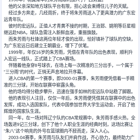
他的父亲深知地方球队平台有限，担心这会束缚住儿子的天赋。
经过多方奔走，几经周折，终于将朱芳雨送入了更具潜力的广东宏
远青年队。
彼时的宏远队，正值人才青黄不接的时期，王治郅、姚明等巨星相
继远赴NBA，球队急需注入新鲜血液，重振旗鼓。
而朱芳雨与杜锋这两位年轻才俊的出现，恰好填补了球队的空缺，
为广东宏远日后建立王朝霸业，埋下了伏笔。
1999年，年仅16岁的朱芳雨，凭借在青年队的出色表现，顺利升
入宏远一线队，正式踏上了CBA赛场。
伴随着他身穿8号球衣，在场上每一次精准的三分出手，一个属于
“三分雨”的时代，正悄无声息地拉开序幕。
进入CBA的第一个赛季，即2000-01赛季，朱芳雨便凭借着一手精
准的三分球，开始在联赛中崭露头角。
他的场均得分稳步攀升，迅速在强手如林的宏远队中站稳了脚跟。
他的表现引人注目，仅仅一年后，朱芳雨便凭借其在联赛中的出色
发挥，成功入选国家队，代表中国参加世界大学生运动会，开启了他
辉煌的国家队生涯。
同一年，在一场对阵辽宁队的CBA常规赛中，朱芳雨手感火热，全
场轰进9记三分球，创下了他个人职业生涯的经典时刻，这场比赛让
“朱八”这个响亮的外号在篮球圈内不胫而走，深入人心。
2003-04赛季，朱芳雨与队友们并肩作战，齐心协力，最终助力广