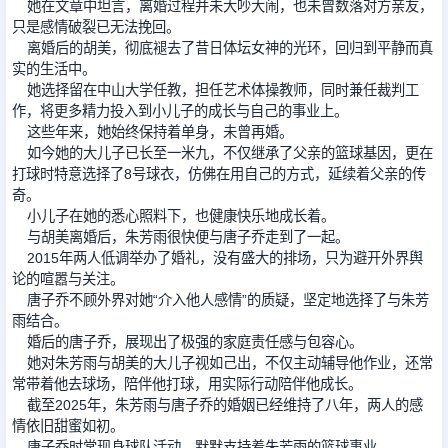
她在文章中坦言，离婚过程并未大吵大闹，也未曾数落对方亲友，
只是感情破裂已无法挽回。
离婚后的胡美，彻底褪去了昔日体坛女神的光环，回归到平静而真
实的生活中。
她选择留在中山大学任教，担任艺术体操教师，同时兼任裁判工
作，将更多精力投入到小儿子的成长与自己的事业上。
这些年来，她始终保持着单身，未曾再婚。
如今她的大儿子已长至一米九，不仅继承了父亲的篮球基因，更在
打球时特意选择了8号球衣，仿佛在用自己的方式，延续着父亲的传
奇。
小儿子在她的悉心照料下，也健康快乐地成长着。
与胡美离婚后，朱芳雨很快便与唐子乔走到了一起。
2015年两人低调举办了婚礼，没有盛大的排场，只为避开外界舆
论的喧嚣与关注。
唐子乔不顾外界对她“介入他人感情”的质疑，坚定地选择了与朱芳
雨结合。
婚后的唐子乔，展现出了极强的家庭责任感与包容心。
她对朱芳雨与胡美的大儿子视如己出，不仅主动辅导他作业，还常
常带着他去球场，陪伴他打球，用实际行动陪伴他成长。
截至2025年，朱芳雨与唐子乔的婚姻已经维持了八年，两人的感
情依旧甜蜜如初。
唐子乔时常现身球队活动，默默支持着朱芳雨的篮球事业。