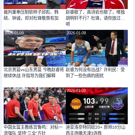
裁判重拳压制软柿子邱彪、韩
赵睿歇了，高诗岩也歇了，唯独
硕、钟诚，却对杜锋敬畏有加
胡明轩不行？杜锋，请你放过他
吧
2026-01-09
2026-01-09
北京男篮vs山东男篮 今晚赵睿将
赵睿为何没有出战？许利民：受
继续休战 许指导为我们解释
到了一些伤病的困扰
2026-01-09
2026-01-09
中国女篮主教练宫鲁鸣：对标一
迪亚洛奈特同砍20+ 原帅18分山
流强队 坚持“三全”方针
西主场擒天津3连胜