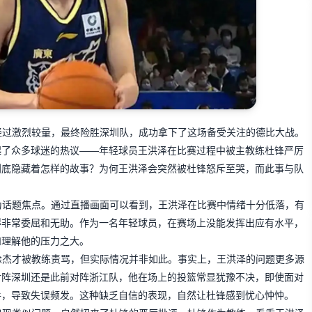
经过激烈较量，最终险胜深圳队，成功拿下了这场备受关注的德比大战。
起了众多球迷的热议——年轻球员王洪泽在比赛过程中被主教练杜锋严厉
到底隐藏着怎样的故事？为何王洪泽会突然被杜锋怒斥至哭，而此事与队
为话题焦点。通过直播画面可以看到，王洪泽在比赛中情绪十分低落，有
得非常委屈和无助。作为一名年轻球员，在赛场上没能发挥出应有水平，
和理解他的压力之大。
徐杰才被教练责骂，但实际情况并非如此。事实上，王洪泽的问题更多源
对阵深圳还是此前对阵浙江队，他在场上的投篮常显犹豫不决，即使面对
手，导致失误频发。这种缺乏自信的表现，自然让杜锋感到忧心忡忡。