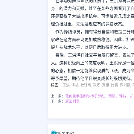
在本场对阵深圳队的比赛中，王洪泽再次
身上的潜力和天赋，甚至在某些方面看到了
还是获得了大量出场机会。可惜最近几场比
理负担过重，无法展现应有的竞技状态。
作为锋线球员，拥有得分自信和敢投三分
家政在这方面表现更加成熟稳健。因此，杜
提升技战术水平，以便日后取得更大进步。
赛后，王洪泽在社交平台发布留言，表达
大。这种积极向上的态度表明，王洪泽是一
的心态，相信一定能够实现质的飞跃，成为令
寄予厚望，期待他早日蜕变成长的殷切期待
标签
：
王洪
泽被
杜锋骂
教练
真相
比赛
深圳队
上一条：
裁判重拳压制软柿子邱彪、韩硕、钟诚，却
下一条：
返回列表
相关内容