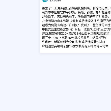
破案了：王洪泽被杜锋骂哭真相揭晓，和徐杰无关，
裁判重拳压制软柿子邱彪、韩硕、钟诚，却对杜锋敬
赵睿歇了，高诗岩也歇了，唯独胡明轩不行？杜锋，
北京男篮vs山东男篮 今晚赵睿将继续休战 许指导为
赵睿为何没有出战？许利民：受到了一些伤病的困扰
中国女篮主教练宫鲁鸣：对标一流强队 坚持“三全”方
迪亚洛奈特同砍20+ 原帅18分山西主场擒天津3连胜
廖三宁18+6+5里勒16分 北控险胜四川结束2连败
许利民：新援贝利今晚首秀 赵睿将继续因伤缺阵
邱彪遭禁赛给山东额外动力 教练组安排高诗岩轮休