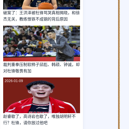
破案了：王洪泽被杜锋骂哭真相揭晓，和徐
杰无关，教练恨铁不成钢的背后原因
2026-01-09
裁判重拳压制软柿子邱彪、韩硕、钟诚，却
对杜锋敬畏有加
2026-01-09
赵睿歇了，高诗岩也歇了，唯独胡明轩不
行？杜锋，请你放过他吧