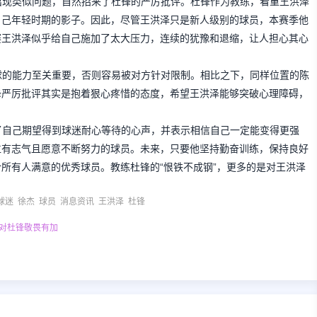
出现类似问题，自然招来了杜锋的严厉批评。杜锋作为教练，看重王洪泽
自己年轻时期的影子。因此，尽管王洪泽只是新人级别的球员，本赛季他
赛王洪泽似乎给自己施加了太大压力，连续的犹豫和退缩，让人担心其心
球的能力至关重要，否则容易被对方针对限制。相比之下，同样位置的陈
锋严厉批评其实是抱着狠心疼惜的态度，希望王洪泽能够突破心理障碍，
了自己期望得到球迷耐心等待的心声，并表示相信自己一定能变得更强
位有志气且愿意不断努力的球员。未来，只要他坚持勤奋训练，保持良好
所有人满意的优秀球员。教练杜锋的“恨铁不成钢”，更多的是对王洪泽
。
球迷
徐杰
球员
消息资讯
王洪泽
杜锋
对杜锋敬畏有加