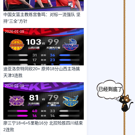
中国女篮主教练宫鲁鸣：对标一流强队 坚
持“三全”方针
2026-01-09
迪亚洛奈特同砍20+ 原帅18分山西主场擒
天津3连胜
2026-01-09
廖三宁18+6+5里勒16分 北控险胜四川结束
2连败