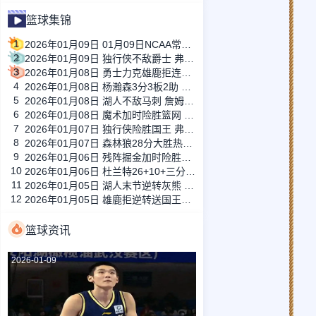
篮球集锦
1
2026年01月09日 01月09日NCAA常规赛 俄亥俄州立大学 - 俄勒冈大学 集锦
2
2026年01月09日 独行侠不敌爵士 弗拉格26+10+8 浓眉21+11&伤退 马尔卡宁33+7
3
2026年01月08日 勇士力克雄鹿拒连败 库里31+6+7 梅尔顿22分 字母哥34+10+5
4
2026年01月08日 杨瀚森3分3板2助 开拓者险胜火箭 阿夫迪亚41分&伊森绝杀超时
5
2026年01月08日 湖人不敌马刺 詹姆斯缺阵 东契奇空砍38+10+10 文班16+14
6
2026年01月08日 魔术加时险胜篮网 班凯罗30+14+6&打板三分绝杀 波特34分
7
2026年01月07日 独行侠险胜国王 弗拉格20+8+6 浓眉19+16 德罗赞失绝杀
8
2026年01月07日 森林狼28分大胜热火 爱德华兹26分 戈贝尔13+17 鲍威尔21分
9
2026年01月06日 残阵掘金加时险胜76人 皮克特29+7 恩比德32+10&关键干扰球
10
2026年01月06日 杜兰特26+10+三分绝杀！火箭赛季三杀太阳 申京缺阵 布克27分
11
2026年01月05日 湖人末节逆转灰熊 东契奇36+9+8 詹姆斯26+7+10 拉拉维亚26+5
12
2026年01月05日 雄鹿拒逆转送国王5连败 字母哥37+11 小波特25+10 威少21+6
篮球资讯
2026-01-09