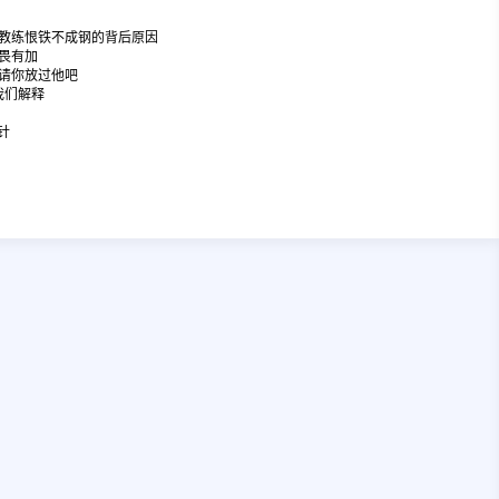
教练恨铁不成钢的背后原因
畏有加
请你放过他吧
我们解释
针