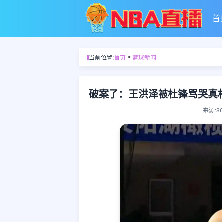
首
>
当前位置:
首页
篮球新闻
破案了：王洪泽被杜锋骂哭真
来源:3