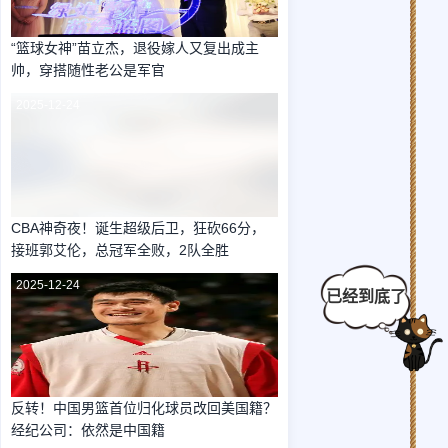
“篮球女神”苗立杰，退役嫁人又复出成主
帅，穿搭随性老公是军官
2025-12-24
CBA神奇夜！诞生超级后卫，狂砍66分，
接班郭艾伦，总冠军全败，2队全胜
2025-12-24
反转！中国男篮首位归化球员改回美国籍？
经纪公司：依然是中国籍