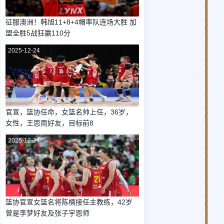
征服澳洲！韩旭11+8+4帽率队连场大胜 加
盟全胜5战狂赢110分
2025-12-24
官宣，篮协任命，女篮名帅上任，36岁，
女性，王思雨好友，目标前8
2025-12-24
篮协官宣女篮名将陈楠接任主教练，42岁
曾是李梦好友及张子宇恩师