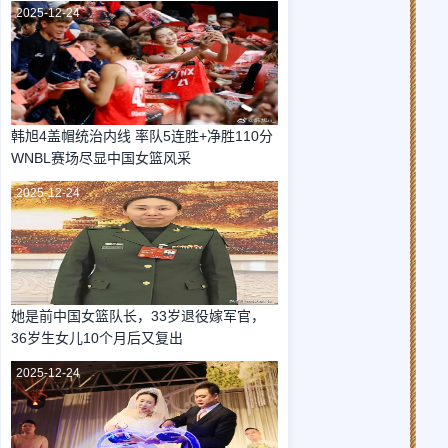
2025-12-24
韩旭4盖帽统治内线 率队5连胜+净胜110分
WNBL赛场尽显中国女篮风采
2025-12-24
她是前中国女篮队长，33岁退役嫁军官，
36岁生女儿10个月后又复出
2025-12-24