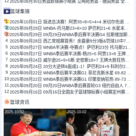
12
2025年08月30日男篮欧锦赛小组赛 立陶宛男篮 - 德国男篮 全场录像
篮球集锦
1
2025年10月01日 挺进总决赛！阿贾35+8+5+4+4 米切尔伤退 王牌抢五加时胜狂热
2
2025年09月29日 WNBA-托马斯23+8+10 萨巴利21+6 水星末节逆转山猫进总决赛
3
2025年09月29日 09月29日WNBA季后赛半决赛G4 拉斯维加斯王牌 83 - 90 印第安纳 全场集锦
4
2025年09月28日 西乙常规赛首秀！余嘉豪9分3板&罚球10中7&正负值-1 球队惨败24分
5
2025年09月27日 WNBA半决赛-夺赛点！萨巴利23分 托马斯21+9+8 水星胜山猫
6
2025年09月27日 WNBA季后赛半决赛-杨25+5 阿贾13+8 王牌力克狂热
7
2025年09月24日 威尔逊25+9+5断 史密斯18+7 王牌大胜狂热大比分1-1平
8
2025年09月24日 20分大逆转&扳成1-1！萨巴利24+9 科利尔24+6 水星加时胜山猫
9
2025年09月22日 WNBA季后赛半决赛G1 菲尼克斯水星 69-82 明尼苏达山猫 全场集锦
10
2025年09月22日 WNBA季后赛半决赛G1 印第安纳狂热 89-73 拉斯维加斯王牌 全场集锦
11
2025年09月20日 09月20日WNBA季后赛首轮G3 纽约自由人 73 - 79 菲尼克斯水星 全场集锦
12
2025年09月16日 09月16日全国女子篮球锦标赛小组赛定州赛区 四川女篮89-60黑龙江女篮 全场集锦
篮球资讯
2025-10-02
2025-10-02