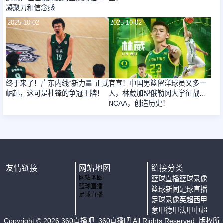
凝聚力和信念感
2025-10-02
2025-10-02
终于来了！广东内线“新力量”正式
官宣！中国男篮留洋球员又多一
崛起，这可是杜锋的争冠王牌！
人，林葳加盟俄勒冈大学征战
NCAA，创造历史！
友情链接
网站地图
链接分类
网站地图
篮球直播
篮球录像
篮球直播
篮球新闻
足球直播
足球直播
足球录像
英超
西甲
意甲
德甲
法甲
中超
Copyright ©
2026
360直播吧
. 360直播吧 All Rights Reserved. 版权所