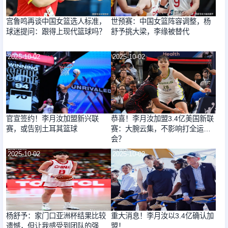
宫鲁鸣再谈中国女篮选人标准，
世预赛：中国女篮阵容调整，杨
球迷提问：跟得上现代篮球吗？
舒予挑大梁，李缘被替代
2025-10-02
2025-10-02
官宣签约！李月汝加盟新兴联
恭喜！李月汝加盟3.4亿美国新联
赛，或告别土耳其篮球
赛：大腕云集，不影响打全运
会？
2025-10-02
2025-10-02
杨舒予：家门口亚洲杯结果比较
重大消息！李月汝以3.4亿确认加
遗憾，但让我感受到团队的强大
盟！