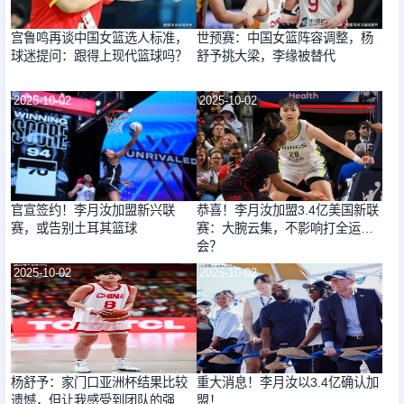
宫鲁鸣再谈中国女篮选人标准，
世预赛：中国女篮阵容调整，杨
球迷提问：跟得上现代篮球吗？
舒予挑大梁，李缘被替代
2025-10-02
2025-10-02
官宣签约！李月汝加盟新兴联
恭喜！李月汝加盟3.4亿美国新联
赛，或告别土耳其篮球
赛：大腕云集，不影响打全运
会？
2025-10-02
2025-10-02
杨舒予：家门口亚洲杯结果比较
重大消息！李月汝以3.4亿确认加
遗憾，但让我感受到团队的强大
盟！