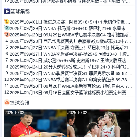
12
2025年08月30日男篮欧锦赛小组赛 立陶宛男篮 - 德国男篮 全场录像
篮球集锦
1
2025年10月01日 挺进总决赛！阿贾35+8+5+4+4 米切尔伤退 王牌抢五加时胜狂热
2
2025年09月29日 WNBA-托马斯23+8+10 萨巴利21+6 水星末节逆转山猫进总决赛
3
2025年09月29日 09月29日WNBA季后赛半决赛G4 拉斯维加斯王牌 83 - 90 印第安纳 全场集锦
4
2025年09月28日 西乙常规赛首秀！余嘉豪9分3板&罚球10中7&正负值-1 球队惨败24分
5
2025年09月27日 WNBA半决赛-夺赛点！萨巴利23分 托马斯21+9+8 水星胜山猫
6
2025年09月27日 WNBA季后赛半决赛-杨25+5 阿贾13+8 王牌力克狂热
7
2025年09月24日 威尔逊25+9+5断 史密斯18+7 王牌大胜狂热大比分1-1平
8
2025年09月24日 20分大逆转&扳成1-1！萨巴利24+9 科利尔24+6 水星加时胜山猫
9
2025年09月22日 WNBA季后赛半决赛G1 菲尼克斯水星 69-82 明尼苏达山猫 全场集锦
10
2025年09月22日 WNBA季后赛半决赛G1 印第安纳狂热 89-73 拉斯维加斯王牌 全场集锦
11
2025年09月20日 09月20日WNBA季后赛首轮G3 纽约自由人 73 - 79 菲尼克斯水星 全场集锦
12
2025年09月16日 09月16日全国女子篮球锦标赛小组赛定州赛区 四川女篮89-60黑龙江女篮 全场集锦
篮球资讯
2025-10-02
2025-10-02