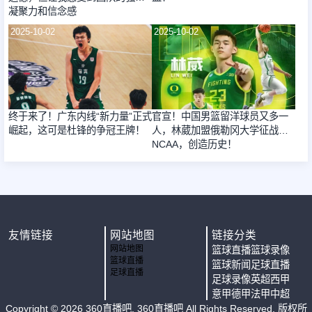
凝聚力和信念感
2025-10-02
2025-10-02
终于来了！广东内线“新力量”正式
官宣！中国男篮留洋球员又多一
崛起，这可是杜锋的争冠王牌！
人，林葳加盟俄勒冈大学征战
NCAA，创造历史！
友情链接
网站地图
链接分类
网站地图
篮球直播
篮球录像
篮球直播
篮球新闻
足球直播
足球直播
足球录像
英超
西甲
意甲
德甲
法甲
中超
Copyright ©
2026
360直播吧
. 360直播吧 All Rights Reserved. 版权所