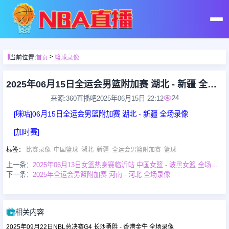
首页
>
当前位置:
首页
篮球录像
足球直播
2025年06月15日全运会男篮附加赛 湖北 - 新疆 全场录像
24
来源:360直播吧
2025年06月15日 22:12
篮球直播
[咪咕]06月15日全运会男篮附加赛 湖北 - 新疆 全场录像
[加时赛]
足球录像
标签
：
比赛录像
中国篮球
湖北
新疆
全运会男篮附加赛
篮球
上一条：
2025年06月13日女篮热身赛临沂站 中国女篮 - 波黑女篮 全场录像
篮球录像
下一条：
2025年全运会男篮附加赛 河南 - 河北 全场录像
足球集锦
相关内容
2025年09月22日NBL总决赛G4 长沙勇胜 - 香港金牛 全场录像
篮球集锦