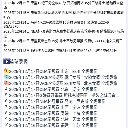
2025年12月15日 库里12记三分空砍48分 开拓者两人35分三杀勇士 杨瀚森未登
场
2025年12月15日 詹姆斯罚球助湖人绝杀太阳 狄龙进关键三分但挑衅被驱逐成转
足球新闻
折点
2025年12月14日 马刺4人20+终结雷霆16连胜进决赛！文班复出22+9
SGA29+5
2025年12月14日 NBA杯-尼克斯力克魔术挺进决赛 布伦森40+8 萨格斯26+7&伤
篮球新闻
退
2025年12月13日 库里复出空砍39分 勇士不敌无华狼 戈贝尔24+14 迪文关键三
分
2025年12月13日 独行侠力克篮网 浓眉24+14 弗拉格22+8 小波特空砍34分
篮球录像
1
2025年12月17日CBA常规赛 山东 - 四川 全场录像
2
2025年12月17日WCBA常规赛 厦门女篮 - 安徽女篮 全场录像
3
2025年12月17日WCBA常规赛 四川女篮 - 北京女篮 全场录像
4
2025年12月17日CBA常规赛 北京 - 辽宁 全场录像
5
2025年12月17日G联赛开季赛 斯托克顿国王 - 撕裂之城混音 全场录像
6
2025年12月17日NBA杯冠军赛 马刺 - 尼克斯 全场录像
7
2025年12月16日CBA常规赛 山西 - 宁波 全场录像
8
2025年12月16日CBA常规赛 同曦 - 上海 全场录像
9
2025年12月16日CBA常规赛 北控 - 天津 全场录像
10
2025年12月16日CBA常规赛 福建 - 江苏 全场录像