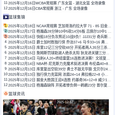
11
2025年12月16日WCBA常规赛 广东女篮 - 湖北女篮 全场录像
12
2025年12月16日CBA常规赛 浙江 - 广东 全场录像
篮球集锦
1
2025年12月18日 NCAA常规赛 芝加哥洛约拉大学 71 - 85 旧金山大学 全场集锦
2
2025年12月17日 杨瀚森28分钟10中5砍14分6板 吕佩尔10中1 混音不敌国王
3
2025年12月16日 快船18分负灰熊近10战9负！JJJ31分 奇兵斯潘塞27+6三分10中7
4
2025年12月16日 爵士加时胜独行侠 乔治37+6 马卡33+16 弗拉格生涯新高42+7
5
2025年12月15日 库里12记三分空砍48分 开拓者两人35分三杀勇士 杨瀚森未登场
6
2025年12月15日 詹姆斯罚球助湖人绝杀太阳 狄龙进关键三分但挑衅被驱逐成转折点
7
2025年12月14日 马刺4人20+终结雷霆16连胜进决赛！文班复出22+9 SGA29+5
8
2025年12月14日 NBA杯-尼克斯力克魔术挺进决赛 布伦森40+8 萨格斯26+7&伤退
9
2025年12月13日 库里复出空砍39分 勇士不敌无华狼 戈贝尔24+14 迪文关键三分
10
2025年12月13日 独行侠力克篮网 浓眉24+14 弗拉格22+8 小波特空砍34分
11
2025年12月12日 掘金大胜国王迎4连胜 约基奇36+12+8 威少17+5 拉文缺战
12
2025年12月12日 杨瀚森缺阵 开拓者惨负倒一鹈鹕23分 普尔复出22分 墨菲24分
篮球资讯
2025-12-17
2025-12-17