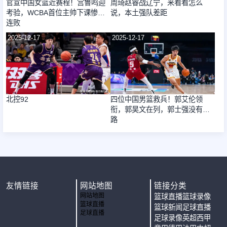
官宣中国女篮近赛程！宫鲁鸣迎
周琦赵睿战辽宁，来看看怎么
考验，WCBA首位主帅下课惨遭4
说，本土强队差距
连败
2025-12-17
2025-12-17
北控92
四位中国男篮救兵！郭艾伦领
衔，郭昊文在列，郭士强没有退
路
友情链接
网站地图
链接分类
网站地图
篮球直播
篮球录像
篮球直播
篮球新闻
足球直播
足球直播
足球录像
英超
西甲