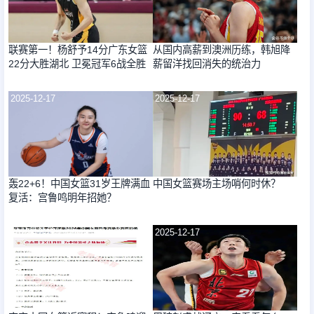
联赛第一！杨舒予14分广东女篮
从国内高薪到澳洲历练，韩旭降
22分大胜湖北 卫冕冠军6战全胜
薪留洋找回消失的统治力
2025-12-17
2025-12-17
轰22+6！中国女篮31岁王牌满血
中国女篮赛场主场哨何时休？
复活：宫鲁鸣明年招她？
2025-12-17
2025-12-17