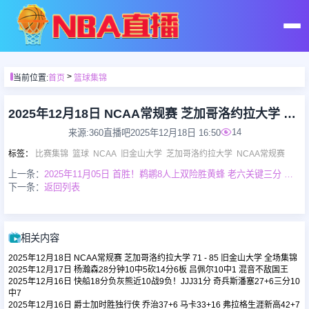
首页
>
当前位置:
首页
篮球集锦
足球直播
2025年12月18日 NCAA常规赛 芝加哥洛约拉大学 71 - 85 旧金山大学 全场集锦
14
来源:360直播吧
2025年12月18日 16:50
篮球直播
标签
：
比赛集锦
篮球
NCAA
旧金山大学
芝加哥洛约拉大学
NCAA常规赛
上一条：
2025年11月05日 首胜！鹈鹕8人上双险胜黄蜂 老六关键三分 克尼佩尔20+12
下一条：
返回列表
足球录像
篮球录像
相关内容
2025年12月18日 NCAA常规赛 芝加哥洛约拉大学 71 - 85 旧金山大学 全场集锦
足球集锦
2025年12月17日 杨瀚森28分钟10中5砍14分6板 吕佩尔10中1 混音不敌国王
2025年12月16日 快船18分负灰熊近10战9负！JJJ31分 奇兵斯潘塞27+6三分10
中7
2025年12月16日 爵士加时胜独行侠 乔治37+6 马卡33+16 弗拉格生涯新高42+7
篮球集锦