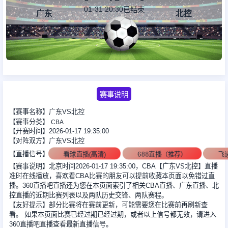
01-31 20:30
已结束
广东
北控
足球新闻
篮球新闻
赛事说明
【赛事名称】广东VS北控
【赛事分类】
CBA
【开赛时间】2026-01-17 19:35:00
【对阵双方】广东VS北控
【直播信号】
看球直播(高清)
688直播（推荐）
飞
【赛事说明】北京时间2026-01-17 19:35:00，CBA【广东VS北控】直播
准时在线播放，喜欢看CBA比赛的朋友可以提前收藏本页面以免错过直
播。360直播吧直播还为您在本页面索引了相关CBA直播、广东直播、北
控直播的近期比赛列表以及两队历史交锋、两队赛程。
【友好提示】部分比赛将在赛前更新，可能需要您在比赛前再刷新查
看。 如果本页面比赛已经过期已经过期，或者以上信号都无效，请进入
360直播吧直播查看最新直播信号。