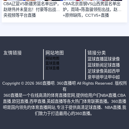
CBA辽篮VS新疆男篮名单出炉，
CBA北京首钢VS山西男篮名单出
赵继伟并未复出！付豪等出战，
炉，周琦+陈盈骏领衔出战，赵睿
央视频等平台直播
+原帅缺阵，CCTV5+直播
友情链接
网站地图
链接分类
网站地图
篮球直播
篮球录像
篮球直播
篮球新闻
足球直播
足球直播
足球录像
英超
西甲
意甲
德甲
法甲
中超
Copyright ©
2026
360直播吧
. 360直播吧 All Rights Reserved. 版权所
有
360直播是一个在线高清的体育直播官网,提供给用户们NBA直播,CBA
直播,欧冠直播,西甲直播,英超直播等各大热门体育联赛直播。360直播
吧是国内领先的体育直播网站,专注于提供高清足球直播、NBA直播,我
们致力于打造最用心的360直播。