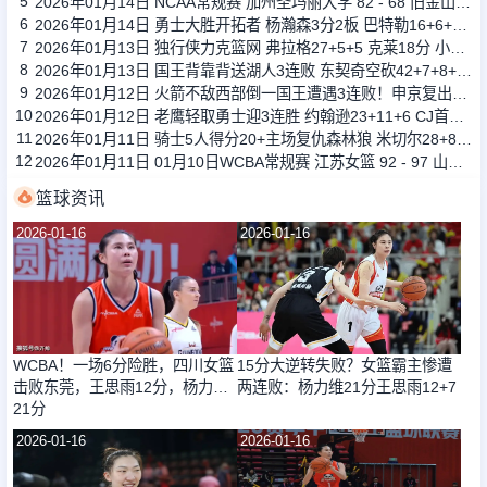
5
2026年01月14日 NCAA常规赛 加州圣玛丽大学 82 - 68 旧金山大学 全场集锦
6
2026年01月14日 勇士大胜开拓者 杨瀚森3分2板 巴特勒16+6+5 库里9中2送11助
7
2026年01月13日 独行侠力克篮网 弗拉格27+5+5 克莱18分 小波特28+9
8
2026年01月13日 国王背靠背送湖人3连败 东契奇空砍42+7+8+4断 威少22+5+7
9
2026年01月12日 火箭不敌西部倒一国王遭遇3连败！申京复出19+9 阿门31+13+6
10
2026年01月12日 老鹰轻取勇士迎3连胜 约翰逊23+11+6 CJ首秀12分 库里31+5
11
2026年01月11日 骑士5人得分20+主场复仇森林狼 米切尔28+8 爱德华兹25+5
12
2026年01月11日 01月10日WCBA常规赛 江苏女篮 92 - 97 山东女篮 全场集锦
篮球资讯
2026-01-16
2026-01-16
WCBA！一场6分险胜，四川女篮
15分大逆转失败？女篮霸主惨遭
击败东莞，王思雨12分，杨力维
两连败：杨力维21分王思雨12+7
21分
2026-01-16
2026-01-16