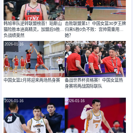
韩旭率队逆转联盟榜首！珀斯山
击败联盟第1！中国女篮30岁王牌
猫险胜本迪高精灵，加盟后9胜1
归来5胜0负不败：宫帅需重用
负战绩斐然
她？
2026-01-16
2026-01-16
中国女篮2月将迎来两场热身赛
备战世界杯资格赛！中国女篮热
身赛将两战国际联队
2026-01-16
2026-01-16