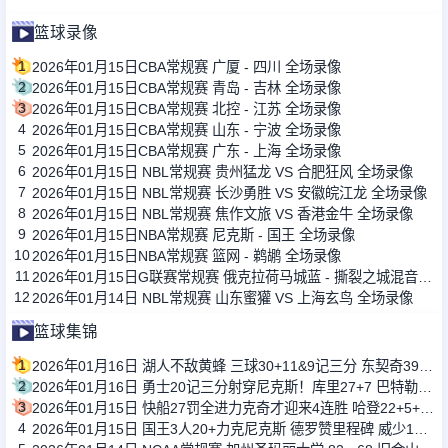
篮球录像
1
2026年01月15日CBA常规赛 广厦 - 四川 全场录像
2
2026年01月15日CBA常规赛 青岛 - 吉林 全场录像
3
2026年01月15日CBA常规赛 北控 - 江苏 全场录像
4
2026年01月15日CBA常规赛 山东 - 宁波 全场录像
5
2026年01月15日CBA常规赛 广东 - 上海 全场录像
6
2026年01月15日 NBL常规赛 贵州猛龙 VS 合肥狂风 全场录像
7
2026年01月15日 NBL常规赛 长沙勇胜 VS 安徽皖江龙 全场录像
8
2026年01月15日 NBL常规赛 焦作文旅 VS 香港金牛 全场录像
9
2026年01月15日NBA常规赛 尼克斯 - 国王 全场录像
10
2026年01月15日NBA常规赛 篮网 - 鹈鹕 全场录像
11
2026年01月15日G联赛常规赛 俄克拉荷马城蓝 - 撕裂之城混音 全场录像
12
2026年01月14日 NBL常规赛 山东蜜獾 VS 上海玄鸟 全场录像
篮球集锦
1
2026年01月16日 湖人不敌黄蜂 三球30+11&9记三分 东契奇39分 詹姆斯29+9+6
2
2026年01月16日 勇士20记三分射穿尼克斯！库里27+7 巴特勒32+8 穆迪三分9中7
3
2026年01月15日 快船27罚全进力克奇才迎来4连胜 哈登22+5+8 伦纳德33分4断
4
2026年01月15日 国王3人20+力克尼克斯 德罗赞里程碑 威少11助 布伦森伤退