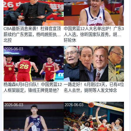
CBA最新消息来袭！杜锋官宣顶
中国男篮12人大名单出炉！广东3
薪续约广东男篮，杨鸣婉拒执教
人入选，徐昕国家队首秀，胡明
北控
轩轮休
2026-06-03
2026-06-03
杨瀚森6月8日归队！中国男篮12
一路走好！6月刚过3天，已有4位
人框架敲定，锋线王牌竟是他？
名人去世，姚明等人发文悼念
2026-06-03
2026-06-03