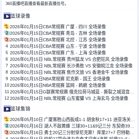
360直播吧直播查看最新直播信号。
篮球录像
1
2026年01月15日CBA常规赛 广厦 - 四川 全场录像
2
2026年01月15日CBA常规赛 青岛 - 吉林 全场录像
3
2026年01月15日CBA常规赛 北控 - 江苏 全场录像
4
2026年01月15日CBA常规赛 山东 - 宁波 全场录像
5
2026年01月15日CBA常规赛 广东 - 上海 全场录像
6
2026年01月15日 NBL常规赛 贵州猛龙 VS 合肥狂风 全场录像
7
2026年01月15日 NBL常规赛 长沙勇胜 VS 安徽皖江龙 全场录像
8
2026年01月15日 NBL常规赛 焦作文旅 VS 香港金牛 全场录像
9
2026年01月15日NBA常规赛 尼克斯 - 国王 全场录像
10
2026年01月15日NBA常规赛 篮网 - 鹈鹕 全场录像
11
2026年01月15日G联赛常规赛 俄克拉荷马城蓝 - 撕裂之城混音 全场录像
12
2026年01月14日 NBL常规赛 山东蜜獾 VS 上海玄鸟 全场录像
篮球集锦
1
2026年05月10日 广厦客胜山西扳成1-1 胡金秋17+11 迪亚洛关键上篮不中
2
2026年01月16日 湖人不敌黄蜂 三球30+11&9记三分 东契奇39分 詹姆斯29+9+6
3
2026年01月16日 勇士20记三分射穿尼克斯！库里27+7 巴特勒32+8 穆迪三分9中7
4