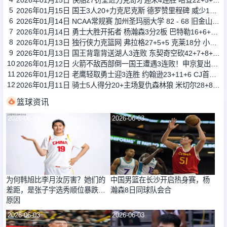
2026年01月15日 快船27罚全进力克奇才迎来4连胜 哈登22+5+8 伦纳德33分4断
5
2026年01月15日 国王3人20+力克尼克斯 德罗赞里程碑 威少11助 布伦森伤退
6
2026年01月14日 NCAA常规赛 加州圣玛丽大学 82 - 68 旧金山大学 全场集锦
7
2026年01月14日 勇士大胜开拓者 杨瀚森3分2板 巴特勒16+6+5 库里9中2送11助
8
2026年01月13日 独行侠力克篮网 弗拉格27+5+5 克莱18分 小波特28+9
9
2026年01月13日 国王背靠背送湖人3连败 东契奇空砍42+7+8+4断 威少22+5+7
10
2026年01月12日 火箭不敌西部倒一国王遭遇3连败！申京复出19+9 阿门31+13+6
11
2026年01月12日 老鹰轻取勇士迎3连胜 约翰逊23+11+6 CJ首秀12分 库里31+5
12
2026年01月11日 骑士5人得分20+主场复仇森林狼 米切尔28+8 爱德华兹25+5
篮球资讯
2026-06-03
2026-06-03
为何韩旭比李月汝厉害？她们的
中国男篮在长沙开启热身赛，杨
差距，是张子宇选秀顺位暴跌的
瀚森8日同球队会合
原因
2026-06-03
2026-06-03