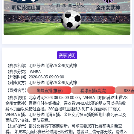
01-31 20:30
已结束
明尼苏达山猫
金州女武神
足球新闻
篮球新闻
赛事说明
【赛事名称】明尼苏达山猫VS金州女武神
【赛事分类】
WNBA
【开赛时间】2026-06-05 09:00:00
【对阵双方】明尼苏达山猫VS金州女武神
【直播信号】
蜘蛛直播(推荐)
看球直播(高清)
68
【赛事说明】北京时间2026-06-05 09:00:00，WNBA【明尼苏达山猫VS
金州女武神】直播准时在线播放，喜欢看WNBA比赛的朋友可以提前收
藏本页面以免错过直播。360直播吧直播还为您在本页面索引了相关
WNBA直播、明尼苏达山猫直播、金州女武神直播的近期比赛列表以及
两队历史交锋、两队赛程。
【友好提示】部分比赛将在赛前更新，可能需要您在比赛前再刷新查
看。 如果本页面比赛已经过期已经过期，或者以上信号都无效，请进入