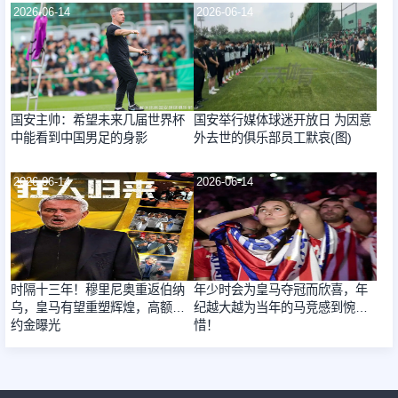
2026-06-14
2026-06-14
国安主帅：希望未来几届世界杯
国安举行媒体球迷开放日 为因意
中能看到中国男足的身影
外去世的俱乐部员工默哀(图)
2026-06-14
2026-06-14
时隔十三年！穆里尼奥重返伯纳
年少时会为皇马夺冠而欣喜，年
乌，皇马有望重塑辉煌，高额解
纪越大越为当年的马竞感到惋
约金曝光
惜！