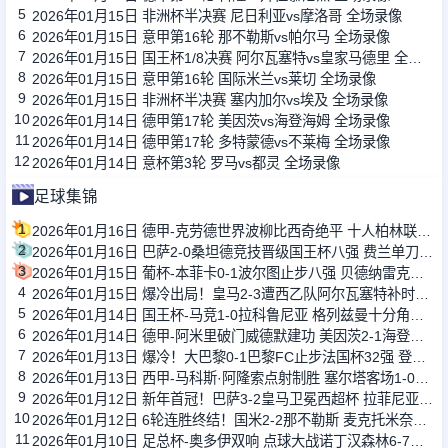
5
2026年01月15日 非洲杯半决赛 尼日利亚vs摩洛哥 全场录像
6
2026年01月15日 意甲第16轮 那不勒斯vs帕尔马 全场录像
7
2026年01月15日 国王杯1/8决赛 阿尔瓦塞特vs皇家马德里 全场录像
8
2026年01月15日 意甲第16轮 国际米兰vs莱切 全场录像
9
2026年01月15日 非洲杯半决赛 塞内加尔vs埃及 全场录像
10
2026年01月14日 德甲第17轮 美因茨vs海登海姆 全场录像
11
2026年01月14日 德甲第17轮 多特蒙德vs不莱梅 全场录像
12
2026年01月14日 意杯第3轮 罗马vs都灵 全场录像
足球集锦
1
2026年01月16日 德甲-克劳德世界波柳比西奇绝平 十人柏林联合1-1奥格斯堡
2
2026年01月16日 巴萨2-0桑坦德竞技晋级国王杯八强 费兰单刀球破门亚马尔建功
3
2026年01月15日 葡杯-本菲卡0-1波尔图止步八强 贝德纳雷克制胜帕夫利季斯失良机
4
2026年01月15日 爆冷出局！皇马2-3遭西乙队阿尔瓦塞特补时绝杀 无缘国王杯8强
5
2026年01月14日 国王杯-马竞1-0拉科鲁尼亚 格列兹曼十分角任意球破门+远射中横梁
6
2026年01月14日 德甲-阿米里破门威德默建功 美因茨2-1海登海姆
7
2026年01月13日 爆冷！大巴黎0-1巴黎FC止步法国杯32强 登贝莱失单刀埃梅里中框
8
2026年01月13日 西甲-马科斯·阿隆索点射制胜 塞尔塔客场1-0塞维利亚
9
2026年01月12日 新年首冠！巴萨3-2皇马卫冕西超杯 拉菲尼亚双响维尼修斯一条龙
10
2026年01月12日 6轮连胜终结！国米2-2那不勒斯 麦克托米奈双响恰20点射孔蒂染红
11
2026年01月10日 足总杯-奥多伊双响 点球大战诺丁汉森林6-7雷克瑟姆