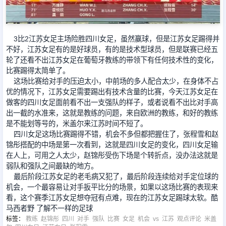
足球新闻
3比2江苏女足主场险胜四川女足，虽然赢球，但是江苏女足踢得并
不好，江苏女足有的是好球员，有的是技术型球员，但是联赛已经五
篮球新闻
轮了还看不出江苏女足在葡萄牙教练的带领下有任何技术性的变化，
比赛踢得太简单了。
这场比赛给对手的压迫太小，中前场的多人配合太少，在身体不占
优的情况下，江苏女足需要踢出有技术含量的比赛，今天江苏女足在
做客的四川女足面前看不出一支强队的样子，或者说看不出比对手高
出一截的水准来，这就是教练的问题，来自欧洲的教练，和好的教练
是不能划等号的，米盖尔来江苏时间不短了。
四川女足这场比赛踢得不错，机会不多但都把握住了，张程雪和赵
锦彤搭配的中场是第一次看到，这就是四川女足的变化，四川女足输
在人上，可用之人太少，赵锦彤受伤下场是个转折点，没办法这就是
弱队和强队之间最缺的地方。
最后阶段江苏女足的老毛病又犯了，最后阶段连续给对手定位球的
机会，一个最容易让对手扳平比分的场景，如果以这场比赛的表现来
看，这个赛季江苏女足想夺冠有点难，现在的江苏女足踢球太软。酷
马西者野 了解不一样的足球
标签
：
教练
赵锦彤
四川
对手
强队
比赛
女足
机会
vs
江苏
观点评论
米盖