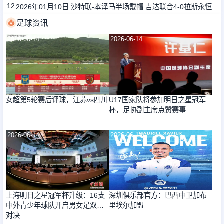
12
2026年01月10日 沙特联-本泽马半场戴帽 吉达联合4-0拉斯永恒
足球资讯
2026-06-14
2026-06-14
女超第5轮赛后评球，江苏vs四川
U17国家队将参加明日之星冠军
杯，足协副主席点赞赛事
2026-06-14
2026-06-14
上海明日之星冠军杯升级：16支
深圳俱乐部官方：巴西中卫加布
中外青少年球队开启男女足双线
里埃尔加盟
对决