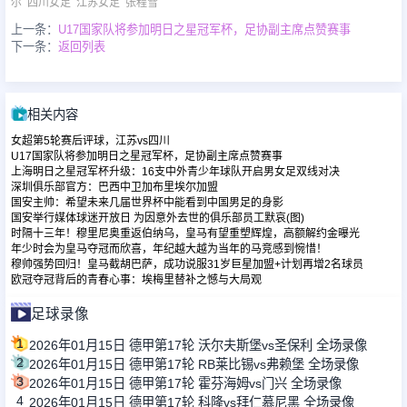
尔
四川女足
江苏女足
张程雪
上一条：
U17国家队将参加明日之星冠军杯，足协副主席点赞赛事
下一条：
返回列表
相关内容
女超第5轮赛后评球，江苏vs四川
U17国家队将参加明日之星冠军杯，足协副主席点赞赛事
上海明日之星冠军杯升级：16支中外青少年球队开启男女足双线对决
深圳俱乐部官方：巴西中卫加布里埃尔加盟
国安主帅：希望未来几届世界杯中能看到中国男足的身影
国安举行媒体球迷开放日 为因意外去世的俱乐部员工默哀(图)
时隔十三年！穆里尼奥重返伯纳乌，皇马有望重塑辉煌，高额解约金曝光
年少时会为皇马夺冠而欣喜，年纪越大越为当年的马竞感到惋惜！
穆帅强势回归！皇马截胡巴萨，成功说服31岁巨星加盟+计划再增2名球员
欧冠夺冠背后的青春心事：埃梅里替补之憾与大局观
足球录像
1
2026年01月15日 德甲第17轮 沃尔夫斯堡vs圣保利 全场录像
2
2026年01月15日 德甲第17轮 RB莱比锡vs弗赖堡 全场录像
3
2026年01月15日 德甲第17轮 霍芬海姆vs门兴 全场录像
4
2026年01月15日 德甲第17轮 科隆vs拜仁慕尼黑 全场录像