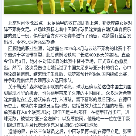
足球新闻
北京时间今晚22点，女足德甲的收官战即将上演，勒沃库森女足对
阵不莱梅女足。这场比赛标志着中国留洋球员沈梦露在勒沃库森俱乐
篮球新闻
部的最后一役，俱乐部官方对本场赛事进行了预告，沈梦露有望首发
出战，令不少球迷充满期待。
回顾她的职业生涯，沈梦露在2025年3月与云达不莱梅的比赛中不
幸遭遇十字韧带撕裂，此后遗憾地缺席了长达400多天的赛场。直至
今年5月3日，她才在对阵埃森的比赛中替补登场，正式宣布伤愈复
出。然而，这次受伤也让她错过了中国女足参与亚洲杯的机会，心中
难免感到遗憾。结束留洋生涯后，沈梦露预计将返回国内继续比赛，
并争取凭借优异表现再次入选国家队。
关于勒沃库森本轮德甲联赛的消息，球队已确认给这位中国主力国
脚展现才华的机会，也为德甲带来了久违的中国面孔。众多球迷希望
沈梦露能在告别勒沃库森时打入进球，留下精彩的最后回忆。在德甲
历史上，成功的中国球员屈指可数，包括曾效力法兰克福的杨晨，他
单赛季打入8个联赛进球；现任国足主帅邵佳一在德甲征战多年，进
球无数，被誉为“亚洲金左脚”；以及蒿俊闵，他是唯一一位在德甲豪
门踢过首发并且代表沙尔克04征战欧冠的中国球员。
遗憾的是，在这三位球员之后，中国球员再未能在德甲立足。张稀