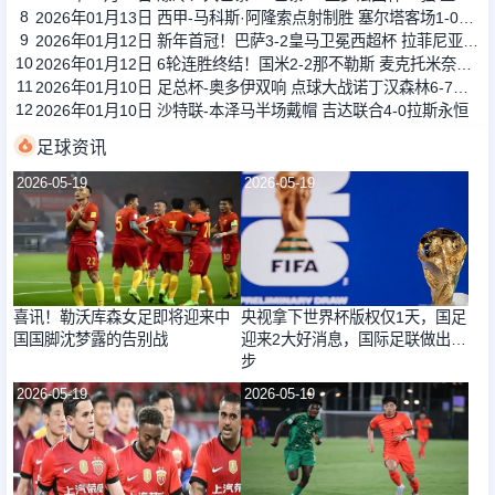
8
2026年01月13日 西甲-马科斯·阿隆索点射制胜 塞尔塔客场1-0塞维利亚
9
2026年01月12日 新年首冠！巴萨3-2皇马卫冕西超杯 拉菲尼亚双响维尼修斯一条龙
10
2026年01月12日 6轮连胜终结！国米2-2那不勒斯 麦克托米奈双响恰20点射孔蒂染红
11
2026年01月10日 足总杯-奥多伊双响 点球大战诺丁汉森林6-7雷克瑟姆
12
2026年01月10日 沙特联-本泽马半场戴帽 吉达联合4-0拉斯永恒
足球资讯
2026-05-19
2026-05-19
喜讯！勒沃库森女足即将迎来中
央视拿下世界杯版权仅1天，国足
国国脚沈梦露的告别战
迎来2大好消息，国际足联做出让
步
2026-05-19
2026-05-19