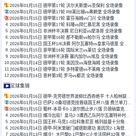
1
2026年01月15日 德甲第17轮 沃尔夫斯堡vs圣保利 全场录像
2
2026年01月15日 德甲第17轮 RB莱比锡vs弗赖堡 全场录像
3
2026年01月15日 德甲第17轮 霍芬海姆vs门兴 全场录像
4
2026年01月15日 德甲第17轮 科隆vs拜仁慕尼黑 全场录像
5
2026年01月15日 非洲杯半决赛 尼日利亚vs摩洛哥 全场录像
6
2026年01月15日 意甲第16轮 那不勒斯vs帕尔马 全场录像
7
2026年01月15日 国王杯1/8决赛 阿尔瓦塞特vs皇家马德里 全场录像
8
2026年01月15日 意甲第16轮 国际米兰vs莱切 全场录像
9
2026年01月15日 非洲杯半决赛 塞内加尔vs埃及 全场录像
10
2026年01月14日 德甲第17轮 美因茨vs海登海姆 全场录像
11
2026年01月14日 德甲第17轮 多特蒙德vs不莱梅 全场录像
12
2026年01月14日 意杯第3轮 罗马vs都灵 全场录像
足球集锦
1
2026年01月16日 德甲-克劳德世界波柳比西奇绝平 十人柏林联合1-1奥格斯堡
2
2026年01月16日 巴萨2-0桑坦德竞技晋级国王杯八强 费兰单刀球破门亚马尔建功
3
2026年01月15日 葡杯-本菲卡0-1波尔图止步八强 贝德纳雷克制胜帕夫利季斯失良机
4
2026年01月15日 爆冷出局！皇马2-3遭西乙队阿尔瓦塞特补时绝杀 无缘国王杯8强
5
2026年01月14日 国王杯-马竞1-0拉科鲁尼亚 格列兹曼十分角任意球破门+远射中横梁
6
2026年01月14日 德甲-阿米里破门威德默建功 美因茨2-1海登海姆
7
2026年01月13日 爆冷！大巴黎0-1巴黎FC止步法国杯32强 登贝莱失单刀埃梅里中框