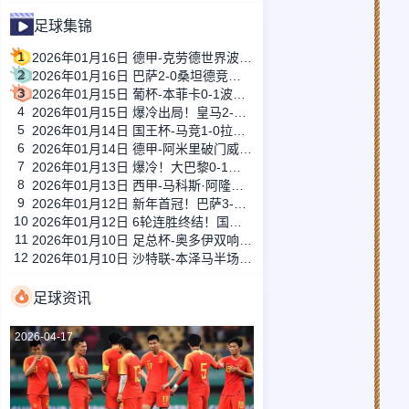
足球集锦
1
2026年01月16日 德甲-克劳德世界波柳比西奇绝平 十人柏林联合1-1奥格斯堡
2
2026年01月16日 巴萨2-0桑坦德竞技晋级国王杯八强 费兰单刀球破门亚马尔建功
3
2026年01月15日 葡杯-本菲卡0-1波尔图止步八强 贝德纳雷克制胜帕夫利季斯失良机
4
2026年01月15日 爆冷出局！皇马2-3遭西乙队阿尔瓦塞特补时绝杀 无缘国王杯8强
5
2026年01月14日 国王杯-马竞1-0拉科鲁尼亚 格列兹曼十分角任意球破门+远射中横梁
6
2026年01月14日 德甲-阿米里破门威德默建功 美因茨2-1海登海姆
7
2026年01月13日 爆冷！大巴黎0-1巴黎FC止步法国杯32强 登贝莱失单刀埃梅里中框
8
2026年01月13日 西甲-马科斯·阿隆索点射制胜 塞尔塔客场1-0塞维利亚
9
2026年01月12日 新年首冠！巴萨3-2皇马卫冕西超杯 拉菲尼亚双响维尼修斯一条龙
10
2026年01月12日 6轮连胜终结！国米2-2那不勒斯 麦克托米奈双响恰20点射孔蒂染红
11
2026年01月10日 足总杯-奥多伊双响 点球大战诺丁汉森林6-7雷克瑟姆
12
2026年01月10日 沙特联-本泽马半场戴帽 吉达联合4-0拉斯永恒
足球资讯
2026-04-17