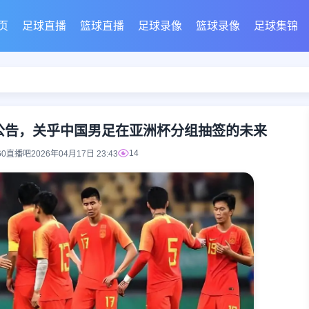
页
足球直播
篮球直播
足球录像
篮球录像
足球集锦
要公告，关乎中国男足在亚洲杯分组抽签的未来
14
60直播吧
2026年04月17日 23:43