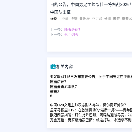
日的公告，中国男足主帅邵佳一将督战202
中国队出征。
标签
：
亚洲
决赛
亚洲杯
亚足联
分组
未来
重要
上一条：
随着萨德7
下一条：
返回列表
相关内容
亚足联4月15日发布重要公告，关乎中国男足在亚洲
随着萨德7
随着曼奇尼率队7
雅典3
8
1
中国U20女足主帅表态耐人寻味，贝尔离开帅位？
皇家马德里U19：在欧洲赛场的“最后一搏”——青
欧冠四强揭晓：拜仁对阵巴黎，阿森纳迎战马竞，决
宽言宽语：克罗斯炮轰巴萨：就这打法，永远拿不到