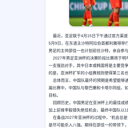
最近，亚足联于4月15日下午通过官方渠道
5月9日，在东道主沙特阿拉伯首都利雅得举
男足的主帅邵佳一也计划前往沙特，亲自参
2027年男足亚洲杯的决赛阶段比赛将于明
一支强劲对手，其中日本或韩国将是主要竞
的是，亚洲杯扩军的小组赛规则使得第三名
总体而言，中国队最坏的预期是希望能够通
届比赛中，中国队与黎巴嫩和卡塔尔同组，
目标。
回顾历史，中国男足在亚洲杯上的最佳成绩
加上前锋李毅错失绝佳机会，最终中国队以1
在备战2027年亚洲杯的过程中，“机会
是尽可能杀入八强。期待在邵佳一的带领下，