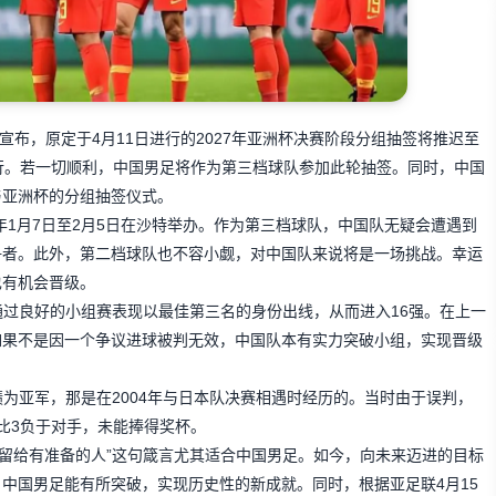
宣布，原定于4月11日进行的2027年亚洲杯决赛阶段分组抽签将推迟至
行。若一切顺利，中国男足将作为第三档球队参加此轮抽签。同时，中国
与亚洲杯的分组抽签仪式。
年1月7日至2月5日在沙特举办。作为第三档球队，中国队无疑会遭遇到
争者。此外，第二档球队也不容小觑，对中国队来说将是一场挑战。幸运
也有机会晋级。
过良好的小组赛表现以最佳第三名的身份出线，从而进入16强。在上一
如果不是因一个争议进球被判无效，中国队本有实力突破小组，实现晋级
为亚军，那是在2004年与日本队决赛相遇时经历的。当时由于误判，
比3负于对手，未能捧得奖杯。
总是留给有准备的人”这句箴言尤其适合中国男足。如今，向未来迈进的目标
中国男足能有所突破，实现历史性的新成就。同时，根据亚足联4月15