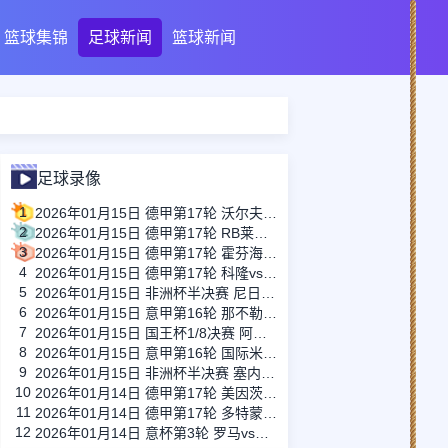
篮球集锦
足球新闻
篮球新闻
足球录像
1
2026年01月15日 德甲第17轮 沃尔夫斯堡vs圣保利 全场录像
2
2026年01月15日 德甲第17轮 RB莱比锡vs弗赖堡 全场录像
3
2026年01月15日 德甲第17轮 霍芬海姆vs门兴 全场录像
4
2026年01月15日 德甲第17轮 科隆vs拜仁慕尼黑 全场录像
5
2026年01月15日 非洲杯半决赛 尼日利亚vs摩洛哥 全场录像
6
2026年01月15日 意甲第16轮 那不勒斯vs帕尔马 全场录像
7
2026年01月15日 国王杯1/8决赛 阿尔瓦塞特vs皇家马德里 全场录像
8
2026年01月15日 意甲第16轮 国际米兰vs莱切 全场录像
9
2026年01月15日 非洲杯半决赛 塞内加尔vs埃及 全场录像
10
2026年01月14日 德甲第17轮 美因茨vs海登海姆 全场录像
11
2026年01月14日 德甲第17轮 多特蒙德vs不莱梅 全场录像
12
2026年01月14日 意杯第3轮 罗马vs都灵 全场录像