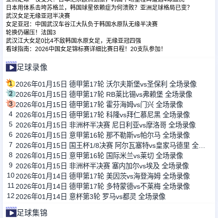
日本用体系击垮苏格兰，韩国球星依赖症为何溃败？亚洲足球格局已变？
武汉女足无缘亚冠半决赛
女足亚冠：中国武汉车谷江大队负于韩国水原队无缘半决赛
轮换仍碾压！法国3
武汉江大女足0比4不敌韩国水原女足，无缘亚冠四强
看球指南：2026中国女足锦标赛详细比赛日程！20支队参加！
足球录像
1
2026年01月15日 德甲第17轮 沃尔夫斯堡vs圣保利 全场录像
2
2026年01月15日 德甲第17轮 RB莱比锡vs弗赖堡 全场录像
3
2026年01月15日 德甲第17轮 霍芬海姆vs门兴 全场录像
4
2026年01月15日 德甲第17轮 科隆vs拜仁慕尼黑 全场录像
5
2026年01月15日 非洲杯半决赛 尼日利亚vs摩洛哥 全场录像
6
2026年01月15日 意甲第16轮 那不勒斯vs帕尔马 全场录像
7
2026年01月15日 国王杯1/8决赛 阿尔瓦塞特vs皇家马德里 全场录像
8
2026年01月15日 意甲第16轮 国际米兰vs莱切 全场录像
9
2026年01月15日 非洲杯半决赛 塞内加尔vs埃及 全场录像
10
2026年01月14日 德甲第17轮 美因茨vs海登海姆 全场录像
11
2026年01月14日 德甲第17轮 多特蒙德vs不莱梅 全场录像
12
2026年01月14日 意杯第3轮 罗马vs都灵 全场录像
足球集锦