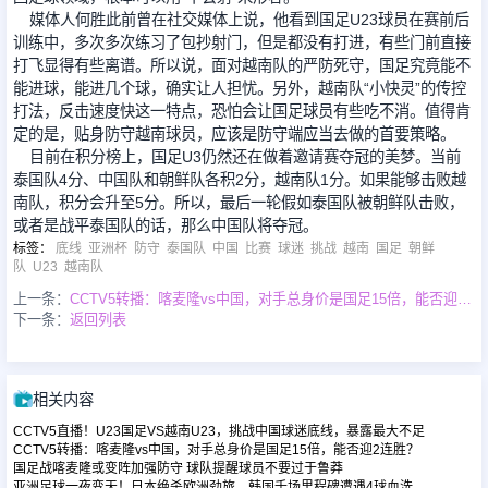
媒体人何胜此前曾在社交媒体上说，他看到国足U23球员在赛前后
训练中，多次多次练习了包抄射门，但是都没有打进，有些门前直接
打飞显得有些离谱。所以说，面对越南队的严防死守，国足究竟能不
能进球，能进几个球，确实让人担忧。另外，越南队“小快灵”的传控
打法，反击速度快这一特点，恐怕会让国足球员有些吃不消。值得肯
定的是，贴身防守越南球员，应该是防守端应当去做的首要策略。
目前在积分榜上，国足U3仍然还在做着邀请赛夺冠的美梦。当前
泰国队4分、中国队和朝鲜队各积2分，越南队1分。如果能够击败越
南队，积分会升至5分。所以，最后一轮假如泰国队被朝鲜队击败，
或者是战平泰国队的话，那么中国队将夺冠。
标签
：
底线
亚洲杯
防守
泰国队
中国
比赛
球迷
挑战
越南
国足
朝鲜
队
U23
越南队
上一条：
CCTV5转播：喀麦隆vs中国，对手总身价是国足15倍，能否迎2连胜？
下一条：
返回列表
相关内容
CCTV5直播！U23国足VS越南U23，挑战中国球迷底线，暴露最大不足
CCTV5转播：喀麦隆vs中国，对手总身价是国足15倍，能否迎2连胜？
国足战喀麦隆或变阵加强防守 球队提醒球员不要过于鲁莽
亚洲足球一夜变天！日本绝杀欧洲劲旅，韩国千场里程碑遭遇4球血洗