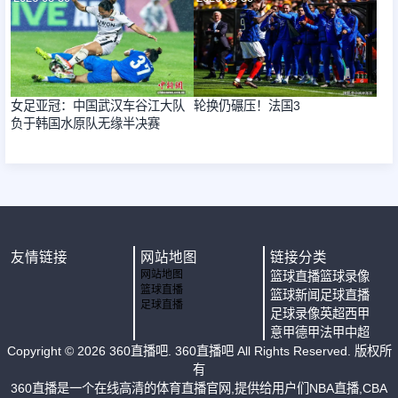
女足亚冠：中国武汉车谷江大队
轮换仍碾压！法国3
负于韩国水原队无缘半决赛
友情链接
网站地图
链接分类
网站地图
篮球直播
篮球录像
篮球直播
篮球新闻
足球直播
足球直播
足球录像
英超
西甲
意甲
德甲
法甲
中超
Copyright ©
2026
360直播吧
. 360直播吧 All Rights Reserved. 版权所
有
360直播是一个在线高清的体育直播官网,提供给用户们NBA直播,CBA