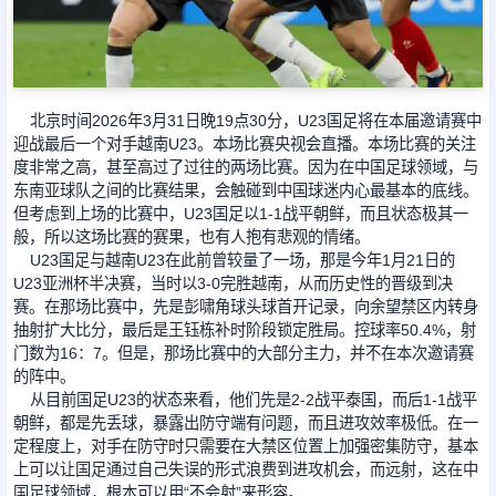
足球新闻
北京时间2026年3月31日晚19点30分，U23国足将在本届邀请赛中
篮球新闻
迎战最后一个对手越南U23。本场比赛央视会直播。本场比赛的关注
度非常之高，甚至高过了过往的两场比赛。因为在中国足球领域，与
东南亚球队之间的比赛结果，会触碰到中国球迷内心最基本的底线。
但考虑到上场的比赛中，U23国足以1-1战平朝鲜，而且状态极其一
般，所以这场比赛的赛果，也有人抱有悲观的情绪。
U23国足与越南U23在此前曾较量了一场，那是今年1月21日的
U23亚洲杯半决赛，当时以3-0完胜越南，从而历史性的晋级到决
赛。在那场比赛中，先是彭啸角球头球首开记录，向余望禁区内转身
抽射扩大比分，最后是王钰栋补时阶段锁定胜局。控球率50.4%，射
门数为16：7。但是，那场比赛中的大部分主力，并不在本次邀请赛
的阵中。
从目前国足U23的状态来看，他们先是2-2战平泰国，而后1-1战平
朝鲜，都是先丢球，暴露出防守端有问题，而且进攻效率极低。在一
定程度上，对手在防守时只需要在大禁区位置上加强密集防守，基本
上可以让国足通过自己失误的形式浪费到进攻机会，而远射，这在中
国足球领域，根本可以用“不会射”来形容。