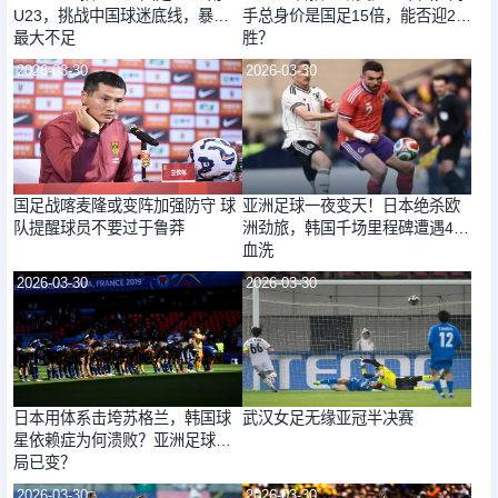
U23，挑战中国球迷底线，暴露
手总身价是国足15倍，能否迎2连
最大不足
胜？
2026-03-30
2026-03-30
国足战喀麦隆或变阵加强防守 球
亚洲足球一夜变天！日本绝杀欧
队提醒球员不要过于鲁莽
洲劲旅，韩国千场里程碑遭遇4球
血洗
2026-03-30
2026-03-30
日本用体系击垮苏格兰，韩国球
武汉女足无缘亚冠半决赛
星依赖症为何溃败？亚洲足球格
局已变？
2026-03-30
2026-03-30