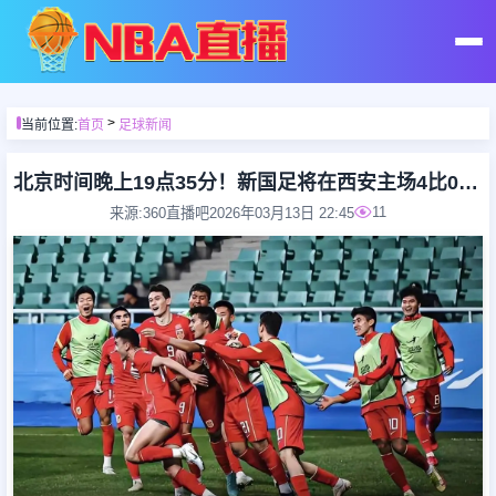
首页
>
当前位置:
首页
足球新闻
足球直播
北京时间晚上19点35分！新国足将在西安主场4比0大胜来访的越南队，值得期待
11
来源:360直播吧
2026年03月13日 22:45
篮球直播
足球录像
篮球录像
足球集锦
篮球集锦