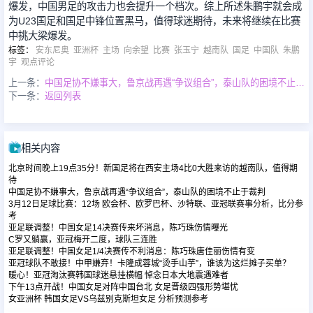
爆发，中国男足的攻击力也会提升一个档次。综上所述朱鹏宇就会成
为U23国足和国足中锋位置黑马，值得球迷期待，未来将继续在比赛
中挑大梁爆发。
标签
：
安东尼奥
亚洲杯
主场
向余望
比赛
张玉宁
越南队
国足
中国队
朱鹏
宇
观点评论
上一条：
中国足协不嫌事大，鲁京战再遇“争议组合”，泰山队的困境不止于裁判
下一条：
返回列表
相关内容
北京时间晚上19点35分！新国足将在西安主场4比0大胜来访的越南队，值得期
待
中国足协不嫌事大，鲁京战再遇“争议组合”，泰山队的困境不止于裁判
3月12日足球比赛：12场 欧会杯、欧罗巴杯、沙特联、亚冠联赛事分析，比分参
考
亚足联调整！中国女足14决赛传来坏消息，陈巧珠伤情曝光
C罗又躺赢，亚冠梅开二度，球队三连胜
亚足联调整！中国女足1/4决赛传不利消息：陈巧珠唐佳丽伤情有变
亚冠球队不敢接！中甲嫌弃！卡隆成蓉城“烫手山芋”，谁该为这烂摊子买单？
暖心！亚冠淘汰赛韩国球迷悬挂横幅 悼念日本大地震遇难者
下午13点开战！中国女足对阵中国台北 女足晋级四强形势堪忧
女亚洲杯 韩国女足VS乌兹别克斯坦女足 分析预测参考