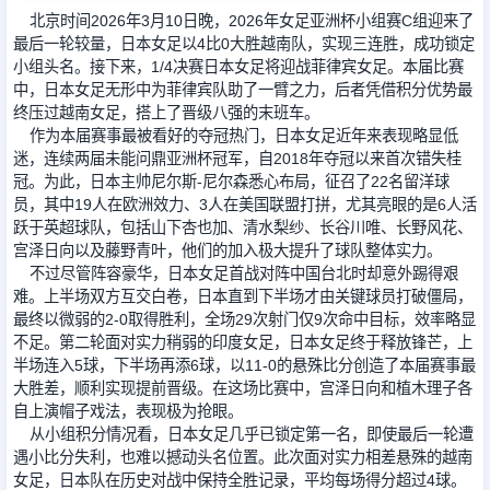
北京时间2026年3月10日晚，2026年女足亚洲杯小组赛C组迎来了
最后一轮较量，日本女足以4比0大胜越南队，实现三连胜，成功锁定
足球新闻
小组头名。接下来，1/4决赛日本女足将迎战菲律宾女足。本届比赛
中，日本女足无形中为菲律宾队助了一臂之力，后者凭借积分优势最
终压过越南女足，搭上了晋级八强的末班车。
篮球新闻
作为本届赛事最被看好的夺冠热门，日本女足近年来表现略显低
迷，连续两届未能问鼎亚洲杯冠军，自2018年夺冠以来首次错失桂
冠。为此，日本主帅尼尔斯-尼尔森悉心布局，征召了22名留洋球
员，其中19人在欧洲效力、3人在美国联盟打拼，尤其亮眼的是6人活
跃于英超球队，包括山下杏也加、清水梨纱、长谷川唯、长野风花、
宫泽日向以及藤野青叶，他们的加入极大提升了球队整体实力。
不过尽管阵容豪华，日本女足首战对阵中国台北时却意外踢得艰
难。上半场双方互交白卷，日本直到下半场才由关键球员打破僵局，
最终以微弱的2-0取得胜利，全场29次射门仅9次命中目标，效率略显
不足。第二轮面对实力稍弱的印度女足，日本女足终于释放锋芒，上
半场连入5球，下半场再添6球，以11-0的悬殊比分创造了本届赛事最
大胜差，顺利实现提前晋级。在这场比赛中，宫泽日向和植木理子各
自上演帽子戏法，表现极为抢眼。
从小组积分情况看，日本女足几乎已锁定第一名，即使最后一轮遭
遇小比分失利，也难以撼动头名位置。此次面对实力相差悬殊的越南
女足，日本队在历史对战中保持全胜记录，平均每场得分超过4球。