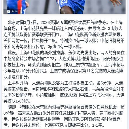
足球新闻
北京时间3月7日，2026赛季中超联赛继续展开首轮争夺。在上海
体育场，上海申花队先丢一球后连入四球逆转，并最终以5-3击败大
篮球新闻
连英博队取得新赛季联赛开门红。上海申花队两位新外援表现抢眼，
盖伊两射一传，拉唐梅开二度，特谢拉也有一球入账；申花旧将马莱
莱和阿奇姆彭相互传射，冯劲也有一球入账。
此役，上海申花队的新外援拉唐、盖伊均先发出场，两人的身价在
中超冬窗转会市场占据TOP3；大连英博队新援斯坦丘、阿奇姆彭也
都披挂上阵，马莱莱则面对旧主。作为上赛季中超亚军，上海申花队
今年是从-10分开始打起，上赛季成功保级以第11名完赛的大连英博
队则没有扣分。
上半时开场，大连英博队反客为主打得积极主动。第5分钟，大连
英博策动反击，阿奇姆彭得球后挑传大禁区右侧，马莱莱得球面对朱
辰杰的松懈防守，小角度抽射，皮球从球门中路上方飞入球网，大连
英博队1-0领先。
随即，特谢拉在大禁区前沿被铲翻赢得位置极佳的任意球机会。第
8分钟，高天意左肋21米外直接任意球射门打穿人墙，黄子豪扑球脱
手，特谢拉跟进近距离补射得手，因防守队员阿奇姆彭当时位置靠
后，特谢拉并未越位，上海申花队立即扳平比分，1-1平。