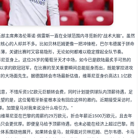
部主席弗洛伦蒂诺·佩雷斯一直在全球范围内寻觅新的“战术大脑”。虽然
织核心的人却并不多。比如贝林厄姆更像一把冲锋枪，巴尔韦德属于拼命
单薄，关键比赛时又容易隐形，无论如何都难以稳定撑起全队节奏。
尼亚身上。这位26岁的葡萄牙天才中场，如今已是欧陆最炙手可热的
寐以求的欧冠冠军，在比赛的至关重要瞬间总能挺身而出，既能掌控进攻
的大场面先生。据德国转会市场最新估值，维蒂尼亚身价高达1.1亿欧
。
诚意，不惜斥资1亿欧元巨额转会费，同时计划提供球队内顶薪待遇，足
失望的是，这位葡萄牙新星根本没有回应这样的邀约。近期接受采访时，
择。加盟皇马对我来说没什么吸引力。”
维蒂尼亚在巴黎的周薪约29万欧元，折合年薪近1500万欧元，且去年
遇只会更优厚。即便皇马给予顶薪待遇，也未必能在经济上超过巴黎。而
术体系围绕他展开。如果转会皇马，就得面对贝林厄姆、巴尔韦德、卡马