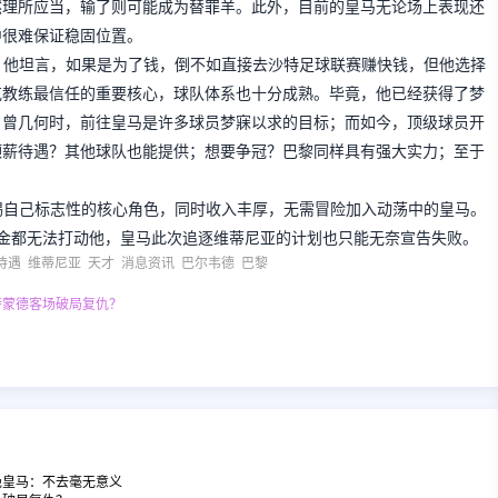
然理所应当，输了则可能成为替罪羊。此外，目前的皇马无论场上表现还
中很难保证稳固位置。
。他坦言，如果是为了钱，倒不如直接去沙特足球联赛赚快钱，但他选择
克教练最信任的重要核心，球队体系也十分成熟。毕竟，他已经获得了梦
。曾几何时，前往皇马是许多球员梦寐以求的目标；而如今，顶级球员开
顶薪待遇？其他球队也能提供；想要争冠？巴黎同样具有强大实力；至于
。
踢自己标志性的核心角色，同时收入丰厚，无需冒险加入动荡中的皇马。
金都无法打动他，皇马此次追逐维蒂尼亚的计划也只能无奈宣告失败。
待遇
维蒂尼亚
天才
消息资讯
巴尔韦德
巴黎
特蒙德客场破局复仇？
绝皇马：不去毫无意义