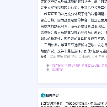
文加这些亿元身价球员的激烈竞争。赢了自
是更衣室氛围都较为动荡，维蒂尼亚投身其
维蒂尼亚的决定充分体现了他的冷静清醒
留在巴黎，因为这里是他的舞台，他是恩里
寐以求的欧冠冠军，没有必要轻易改变现状
始算账：去皇马能拿到核心地位吗？未必；
球队的稳定性，现阶段的皇马明显存在不足
正因如此，维蒂尼亚选择留守巴黎，安心
如他所说，这并非最佳选择。即使1亿欧元重
标签
：
欧元
中场
欧冠
核心
贝林厄姆
皇马
年薪
上一条：
残阵保级VS豪门止颓！科隆主场死磕，多
下一条：
返回列表
相关内容
1亿欧元攻坚失败！年薪290万欧元天才中场公开拒