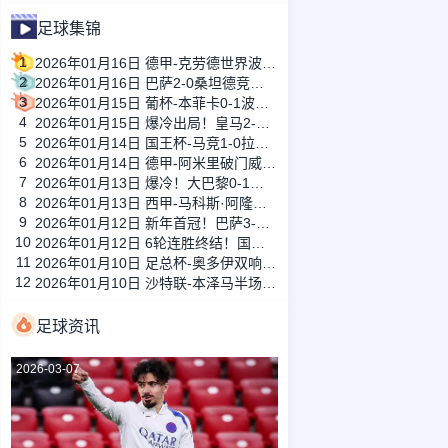
足球集锦
1
2026年01月16日 德甲-克劳德世界波柳比西奇绝平 十人柏林联合1-1奥格斯堡
2
2026年01月16日 巴萨2-0桑坦德竞技晋级国王杯八强 费兰单刀球破门亚马尔建功
3
2026年01月15日 葡杯-本菲卡0-1波尔图止步八强 贝德纳雷克制胜帕夫利季斯失良机
4
2026年01月15日 爆冷出局！皇马2-3遭西乙队阿尔瓦塞特补时绝杀 无缘国王杯8强
5
2026年01月14日 国王杯-马竞1-0拉科鲁尼亚 格列兹曼十分角任意球破门+远射中横梁
6
2026年01月14日 德甲-阿米里破门威德默建功 美因茨2-1海登海姆
7
2026年01月13日 爆冷！大巴黎0-1巴黎FC止步法国杯32强 登贝莱失单刀埃梅里中框
8
2026年01月13日 西甲-马科斯·阿隆索点射制胜 塞尔塔客场1-0塞维利亚
9
2026年01月12日 新年首冠！巴萨3-2皇马卫冕西超杯 拉菲尼亚双响维尼修斯一条龙
10
2026年01月12日 6轮连胜终结！国米2-2那不勒斯 麦克托米奈双响恰20点射孔蒂染红
11
2026年01月10日 足总杯-奥多伊双响 点球大战诺丁汉森林6-7雷克瑟姆
12
2026年01月10日 沙特联-本泽马半场戴帽 吉达联合4-0拉斯永恒
足球资讯
2026-03-07