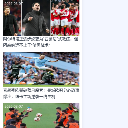
2026-03-07
阿尔特塔正逐步蜕变为“西蒙尼”式教练，但
阿森纳远不止于“暗黑战术”
2026-03-07
喜鹊残阵誓破蓝月魔咒！曼城欧冠分心恐遭
爆冷，纽卡主场逆袭一线生机
2026-03-07