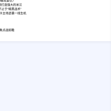
场破局复仇？
想打造强大的米兰
止于“暗黑战术”
卡主场逆袭一线生机
焦点战前瞻