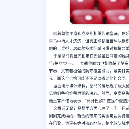
随着莫德里奇和克罗斯相继告别皇马，俱乐
皇马中场人才济济，但真正能够担当球队组
跑的工兵型，居勒尔技术细腻可惜对抗稍显
于是皇马将目光锁定在巴黎圣日耳曼的维蒂
“节拍器”之一。上赛季他助力巴黎收获了梦
节奏，又有着极强的防守覆盖能力，是实打实
元，而这个价格可能还不足以撬动他的合同
据西班牙媒体爆料，皇马的确展现了极大
见他们争抢维蒂尼亚的决心。然而，令皇马
他直言不讳地表示：“离开巴黎？这是个傻选
这番话无疑让马德里方面心凉了一半。目前
刚刚完成续约，新合约带来的奖金与薪资待
在巴黎，他享有绝对核心地位，整个球队战