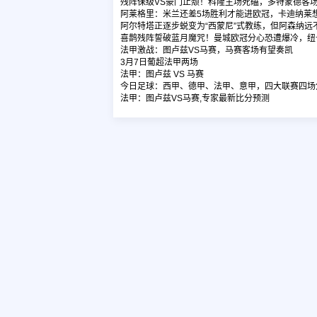
残阵保级VS豪门止颓！科隆主场死磕，多特蒙德客
阿莱格里：米兰还差5场胜利才能进欧冠，卡迪纳莱
阿尔特塔正逐步蜕变为“西蒙尼”式教练，但阿森纳远不
喜鹊残阵誓破蓝月魔咒！曼城欧冠分心恐遭爆冷，纽
法甲激战：图卢兹VS马赛，马赛客场有望奏凯
3月7日葡超法甲两场
法甲：图卢兹 VS 马赛
今日足球：西甲、德甲、法甲、意甲，四大联赛四场
法甲：图卢兹VS马赛,专家最新比分预测