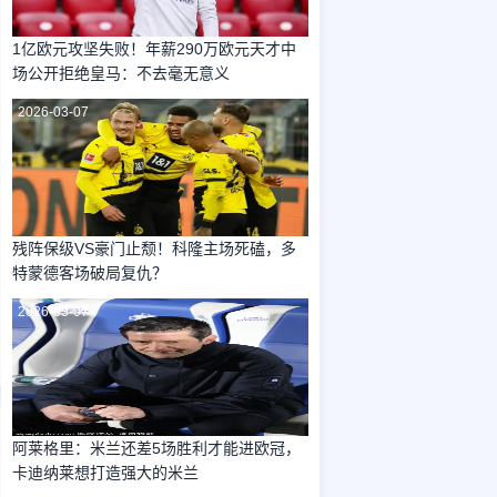
1亿欧元攻坚失败！年薪290万欧元天才中
场公开拒绝皇马：不去毫无意义
2026-03-07
残阵保级VS豪门止颓！科隆主场死磕，多
特蒙德客场破局复仇？
2026-03-07
阿莱格里：米兰还差5场胜利才能进欧冠，
卡迪纳莱想打造强大的米兰