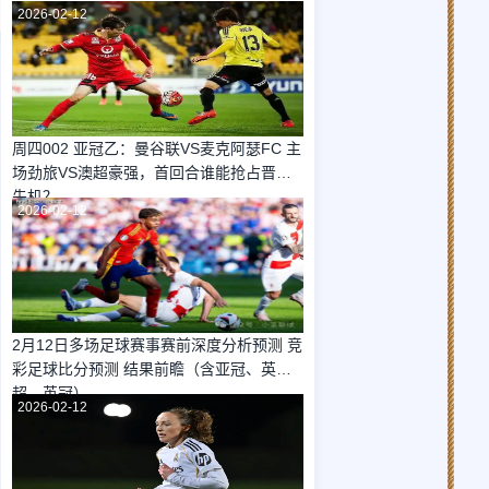
2026-02-12
周四002 亚冠乙：曼谷联VS麦克阿瑟FC 主
场劲旅VS澳超豪强，首回合谁能抢占晋级
先机？
2026-02-12
2月12日多场足球赛事赛前深度分析预测 竞
彩足球比分预测 结果前瞻（含亚冠、英
超、英冠）
2026-02-12