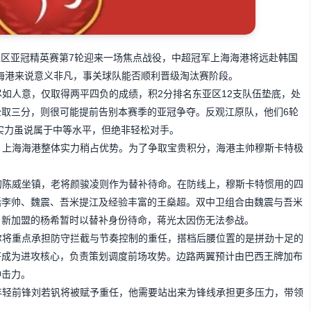
东亚区亚冠精英赛第7轮迎来一场焦点战役，中超冠军上海海港将远赴韩国
海港来说意义非凡，事关球队能否顺利晋级淘汰赛阶段。
如人意，仅取得两平四负的成绩，积2分排名东亚区12支队伍垫底，处
取三分，则很可能提前告别本赛季的亚冠争夺。反观江原队，他们6轮
，实力虽说属于中等水平，但绝非轻松对手。
，上海海港整体实力稍占优势。为了争取宝贵积分，海港主帅穆斯卡特极
的陈威坐镇，老将颜骏凌则作为替补待命。在防线上，穆斯卡特惯用的四
括李帅、魏震、吾米提江及经验丰富的王燊超。双中卫组合由魏震与吾米
。新加盟的杨希暂时以替补身份待命，蒋光太因伤无法参战。
尔将重点承担防守拦截与节奏控制的重任，搭档后腰位置的是拼劲十足的
将成为进攻核心，负责策划调度前场攻势。边路两翼预计由巴西王牌加布
冲击力。
年轻前锋刘若钒将被赋予重任，他需要站出来为锋线承担更多压力，带领