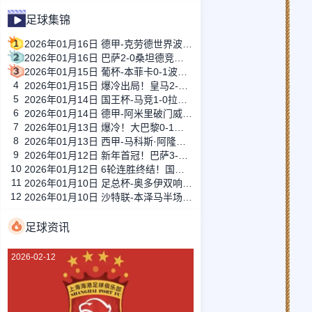
足球集锦
1
2026年01月16日 德甲-克劳德世界波柳比西奇绝平 十人柏林联合1-1奥格斯堡
2
2026年01月16日 巴萨2-0桑坦德竞技晋级国王杯八强 费兰单刀球破门亚马尔建功
3
2026年01月15日 葡杯-本菲卡0-1波尔图止步八强 贝德纳雷克制胜帕夫利季斯失良机
4
2026年01月15日 爆冷出局！皇马2-3遭西乙队阿尔瓦塞特补时绝杀 无缘国王杯8强
5
2026年01月14日 国王杯-马竞1-0拉科鲁尼亚 格列兹曼十分角任意球破门+远射中横梁
6
2026年01月14日 德甲-阿米里破门威德默建功 美因茨2-1海登海姆
7
2026年01月13日 爆冷！大巴黎0-1巴黎FC止步法国杯32强 登贝莱失单刀埃梅里中框
8
2026年01月13日 西甲-马科斯·阿隆索点射制胜 塞尔塔客场1-0塞维利亚
9
2026年01月12日 新年首冠！巴萨3-2皇马卫冕西超杯 拉菲尼亚双响维尼修斯一条龙
10
2026年01月12日 6轮连胜终结！国米2-2那不勒斯 麦克托米奈双响恰20点射孔蒂染红
11
2026年01月10日 足总杯-奥多伊双响 点球大战诺丁汉森林6-7雷克瑟姆
12
2026年01月10日 沙特联-本泽马半场戴帽 吉达联合4-0拉斯永恒
足球资讯
2026-02-12