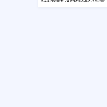
亚运足球提高参赛门槛 男足16队或重演U23亚洲杯