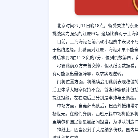
北京时间2月11日晚18点，备受关注的
挑战实力强劲的江原FC。这场比赛对于上海
目前，上海海港在前六轮小组赛中表现不尽
于出线边缘。此番面对江原，海港如果不能全
过后拿到2胜1平3负的7分，位列倒数第四
尽管此前双方未曾交锋，但从纸面数据看
有可能派出最强阵容，以求实现逆转。
门将位置方面，将继续启用此前表现稳健
后卫体系大概率保持不变，首发阵容预计包
提江担纲，左右边后卫分别是李帅与王燊超
中场方面，自茹萨离队后，巴西外援维塔
杨世元。在他们身前，西班牙籍中场梅伦多
里埃尔和国足新星蒯纪闻担当，为球队制造
锋线上，因当家射手莱昂纳多伤缺，国内
球队积极进攻。