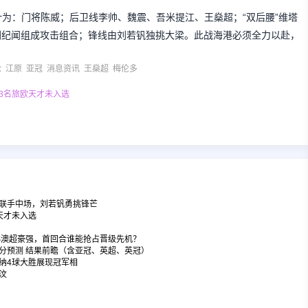
为：门将陈威；后卫线李帅、魏震、吾米提江、王燊超；“双后腰”维塔
蒯纪闻组成攻击组合；锋线由刘若钒独挑大梁。此战海港必须全力以赴，
伦
江原
亚冠
消息资讯
王燊超
梅伦多
3名旅欧天才未入选
联手中场，刘若钒勇挑锋芒
天才未入选
旅VS澳超豪强，首回合谁能抢占晋级先机？
比分预测 结果前瞻（含亚冠、英超、英冠）
纳4球大胜展现冠军相
汶