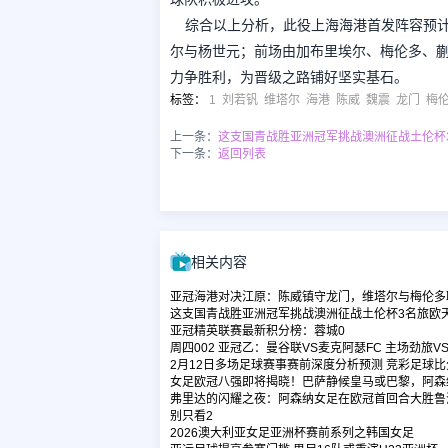
综合以上分析，此役上海海港首发阵容预计
尔与杨世元；前场由加布里埃尔、梅伦多、
力争胜利，为晋级之路铺好坚实基石。
标签
：
1
刘若钒
维塔尔
海港
陈威
魏震
龙门
梅
上一条：
这支国青战胜亚洲冠军挑战澳洲征战土伦杯
下一条：
返回列表
相关内容
亚冠海港对决江原：陈威镇守龙门，维塔尔与梅伦多
这支国青战胜亚洲冠军挑战澳洲征战土伦杯3名旅欧
亚冠精英联赛最新积分榜：蓉城0
周四002 亚冠乙：曼谷联VS麦克阿瑟FC 主场劲
2月12日多场足球赛事赛前深度分析预测 竞彩足球
女足欧冠八强即将揭晓！巴萨静候皇马或巴黎，阿森
弗里达的闪耀之夜：阿森纳女足在欧冠首回合大胜鲁
别只看2
2026澳大利亚女足亚洲杯赛前系列之韩国女足