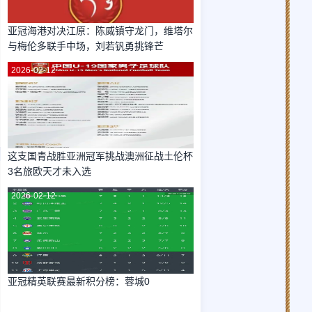
亚冠海港对决江原：陈威镇守龙门，维塔尔
与梅伦多联手中场，刘若钒勇挑锋芒
2026-02-12
这支国青战胜亚洲冠军挑战澳洲征战土伦杯
3名旅欧天才未入选
2026-02-12
亚冠精英联赛最新积分榜：蓉城0