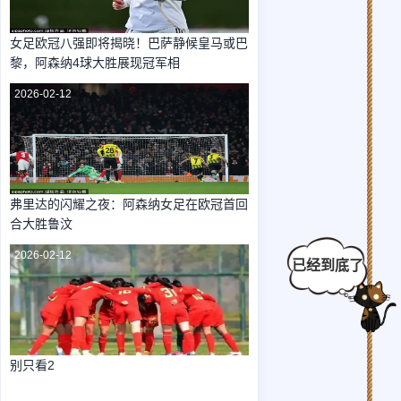
女足欧冠八强即将揭晓！巴萨静候皇马或巴
黎，阿森纳4球大胜展现冠军相
2026-02-12
弗里达的闪耀之夜：阿森纳女足在欧冠首回
合大胜鲁汶
2026-02-12
别只看2