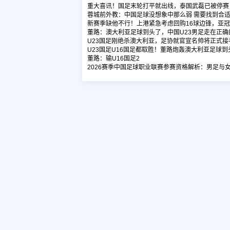
重大喜讯！国足末轮打平就出线，泰国武磊已被停赛
蓉城前外教：中国足球没想象中那么弱 需要找到合
新赛季缺他不行！上港紧急考虑回购16球边锋，亚
董路：澳大利亚足球到头了，中国U23男足走在正确
U23国足刚绝杀澳大利亚，足协就官宣名帅将正式接
U23国足U16国足都取胜！董路炮轰澳大利亚足球到
董路：输U16国足2
2026赛季中国足球职业联赛参赛资格解析：男足与