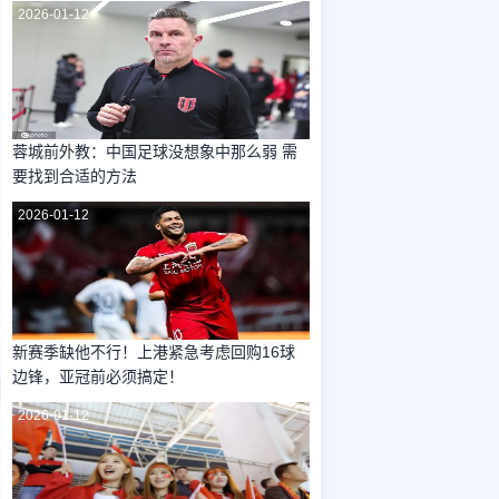
2026-01-12
蓉城前外教：中国足球没想象中那么弱 需
要找到合适的方法
2026-01-12
新赛季缺他不行！上港紧急考虑回购16球
边锋，亚冠前必须搞定！
2026-01-12