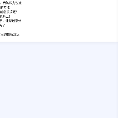
，后防压力锐减
适的方法
冠前必须搞定！
的路上！
手，让球迷意外
头了！
女足的最新规定