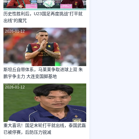
历史性胜利后，U23国足再度挑战“打平就
出线”的魔咒
2026-01-12
斯坦丘自带体系，马莱莱争取进球上双 朱
鹏宇争主力 大连变国脚基地
2026-01-12
重大喜讯！国足末轮打平就出线，泰国武磊
已被停赛，后防压力锐减