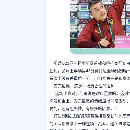
虽然U23亚洲杯小组赛首战和伊拉克互交
胜利，彭啸上半场第43分钟打进全场比赛唯
首次出线只差最后一分，小组赛第三轮和泰国
安东尼奥：这是一场历史性的胜利
“这场比赛对我们来说是难以置信的。这对
闻发布会上，安东尼奥的情绪显得非常激动，
要的，还有组织性，有很多的因素。”
打进制胜进球的彭啸赛后接受采访时也表示
的团队都像战士一样在场上战斗。这个进球