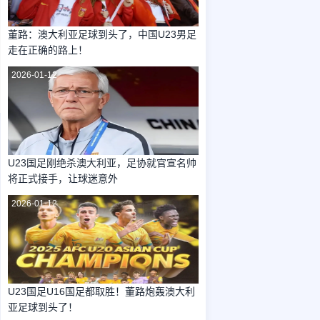
董路：澳大利亚足球到头了，中国U23男足
走在正确的路上！
2026-01-12
U23国足刚绝杀澳大利亚，足协就官宣名帅
将正式接手，让球迷意外
2026-01-12
U23国足U16国足都取胜！董路炮轰澳大利
亚足球到头了！