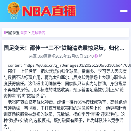
首页
>
当前位置:
首页
足球新闻
足球直播
国足变天！邵佳一“三不”铁腕清洗震惊足坛，归化球员去留藏玄机
16
来源:360直播吧
2025年12月05日 21:40
篮球直播
content="https://q0.itc.cn/q_70/images03/20251205/5d30c6d476
邵佳一上任后第一把火就烧向归化球员。费南多、李可等人因态度
与数据不达标遭弃用，蒋光太和塞尔吉尼奥却凭借场上表现与职业态
足球录像
度获得信任。这传递出明确信号：国家队只认实力与拼劲，身份背景
不再是护身符。用人标准的陡然收紧，预示着国足选拔机制正从“论
资排辈”转向“数据说话”。
篮球录像
老将阵容面临年轻化冲击。邵佳一推行85%传球成功率、高频跑动
等硬指标，韦世豪、王钰栋等数据亮眼的球员顺势上位。他更亲赴青
足球集锦
训赛场挖掘曾被忽视的球员，元敏诚、杨皓宇等“弃将”迎来转机。这
种“数据+实战”的选拔模式，既打破固有圈子，也为球队注入竞争活
力。
篮球集锦