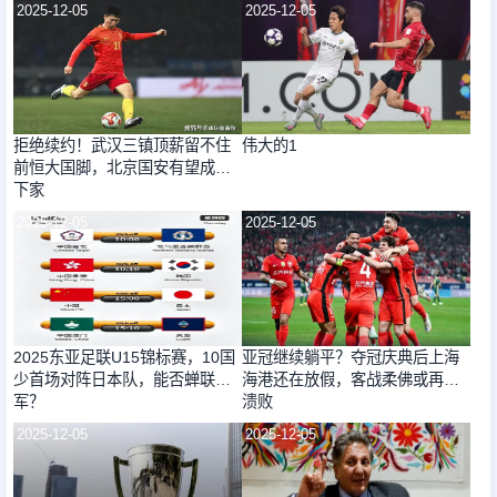
2025-12-05
2025-12-05
拒绝续约！武汉三镇顶薪留不住
伟大的1
前恒大国脚，北京国安有望成新
下家
2025-12-05
2025-12-05
2025东亚足联U15锦标赛，10国
亚冠继续躺平？夺冠庆典后上海
少首场对阵日本队，能否蝉联冠
海港还在放假，客战柔佛或再遭
军？
溃败
2025-12-05
2025-12-05