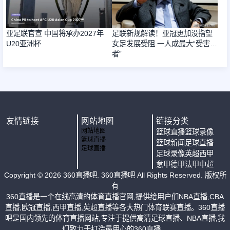
亚足联官宣 中国将承办2027年
足联新规解读！亚冠更加没指望
U20亚洲杯
女足发展受阻 一人成最大“受害
者”
友情链接
网站地图
链接分类
网站地图
篮球直播
篮球录像
篮球直播
篮球新闻
足球直播
足球直播
足球录像
英超
西甲
意甲
德甲
法甲
中超
Copyright ©
2026
360直播吧
. 360直播吧 All Rights Reserved. 版权所
有
360直播是一个在线高清的体育直播官网,提供给用户们NBA直播,CBA
直播,欧冠直播,西甲直播,英超直播等各大热门体育联赛直播。360直播
吧是国内领先的体育直播网站,专注于提供高清足球直播、NBA直播,我
们致力于打造最用心的360直播。