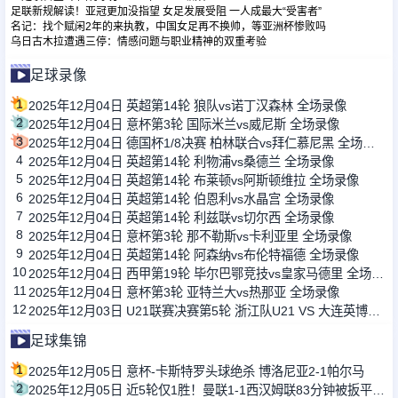
足联新规解读！亚冠更加没指望 女足发展受阻 一人成最大“受害者”
名记：找个赋闲2年的来执教，中国女足再不换帅，等亚洲杯惨败吗
乌日古木拉遭遇三停：情感问题与职业精神的双重考验
足球录像
1
2025年12月04日 英超第14轮 狼队vs诺丁汉森林 全场录像
2
2025年12月04日 意杯第3轮 国际米兰vs威尼斯 全场录像
3
2025年12月04日 德国杯1/8决赛 柏林联合vs拜仁慕尼黑 全场录像
4
2025年12月04日 英超第14轮 利物浦vs桑德兰 全场录像
5
2025年12月04日 英超第14轮 布莱顿vs阿斯顿维拉 全场录像
6
2025年12月04日 英超第14轮 伯恩利vs水晶宫 全场录像
7
2025年12月04日 英超第14轮 利兹联vs切尔西 全场录像
8
2025年12月04日 意杯第3轮 那不勒斯vs卡利亚里 全场录像
9
2025年12月04日 英超第14轮 阿森纳vs布伦特福德 全场录像
10
2025年12月04日 西甲第19轮 毕尔巴鄂竞技vs皇家马德里 全场录像
11
2025年12月04日 意杯第3轮 亚特兰大vs热那亚 全场录像
12
2025年12月03日 U21联赛决赛第5轮 浙江队U21 VS 大连英博U21 全场录像
足球集锦
1
2025年12月05日 意杯-卡斯特罗头球绝杀 博洛尼亚2-1帕尔马
2
2025年12月05日 近5轮仅1胜！曼联1-1西汉姆联83分钟被扳平 达洛特破门库尼亚复出