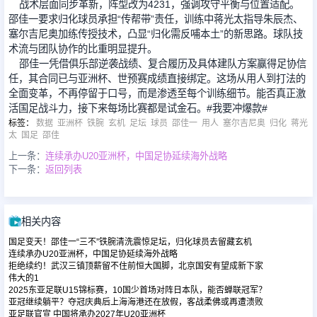
战术层面同步革新，阵型改为4231，强调攻守平衡与位置适配。
邵佳一要求归化球员承担“传帮带”责任，训练中蒋光太指导朱辰杰、
塞尔吉尼奥加练传授技术，凸显“归化需反哺本土”的新思路。球队技
足球新闻
术流与团队协作的比重明显提升。
邵佳一凭借俱乐部逆袭战绩、复合履历及具体建队方案赢得足协信
任，其合同已与亚洲杯、世预赛成绩直接绑定。这场从用人到打法的
篮球新闻
全面变革，不再停留于口号，而是渗透至每个训练细节。能否真正激
活国足战斗力，接下来每场比赛都是试金石。#我要冲爆款#
标签
：
数据
亚洲杯
铁腕
玄机
足坛
球员
邵佳一
用人
塞尔吉尼奥
归化
蒋光
太
国足
邵佳
上一条：
连续承办U20亚洲杯，中国足协延续海外战略
下一条：
返回列表
相关内容
国足变天！邵佳一“三不”铁腕清洗震惊足坛，归化球员去留藏玄机
连续承办U20亚洲杯，中国足协延续海外战略
拒绝续约！武汉三镇顶薪留不住前恒大国脚，北京国安有望成新下家
伟大的1
2025东亚足联U15锦标赛，10国少首场对阵日本队，能否蝉联冠军？
亚冠继续躺平？夺冠庆典后上海海港还在放假，客战柔佛或再遭溃败
亚足联官宣 中国将承办2027年U20亚洲杯