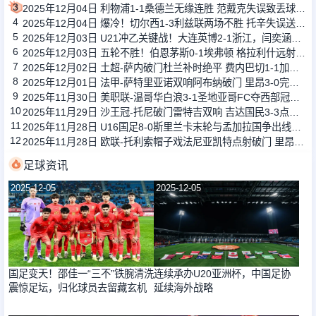
3
2025年12月04日 利物浦1-1桑德兰无缘连胜 范戴克失误致丢球维尔茨造乌龙
4
2025年12月04日 爆冷！切尔西1-3利兹联两场不胜 托辛失误送礼帕尔默复出
5
2025年12月03日 U21冲乙关键战！大连英博2-1浙江，闫奕涵任意球绝杀、王钰栋驰援
6
2025年12月03日 五轮不胜！伯恩茅斯0-1埃弗顿 格拉利什远射制胜斯科特解围中楣
7
2025年12月02日 土超-萨内破门杜兰补时绝平 费内巴切1-1加拉塔萨雷
8
2025年12月01日 法甲-萨特里亚诺双响阿布纳破门 里昂3-0完胜十人南特
9
2025年11月30日 美职联-温哥华白浪3-1圣地亚哥FC夺西部冠军 总决赛战迈阿密国际
10
2025年11月29日 沙王冠-托尼破门雷特吉双响 吉达国民3-3点球5-4胡拜尔库迪西亚
11
2025年11月28日 U16国足8-0斯里兰卡末轮与孟加拉国争出线权 万项双响赵松源传射
12
2025年11月28日 欧联-托利索帽子戏法尼亚凯特点射破门 里昂6-0特拉维夫马卡比
足球资讯
2025-12-05
2025-12-05
国足变天！邵佳一“三不”铁腕清洗
连续承办U20亚洲杯，中国足协
震惊足坛，归化球员去留藏玄机
延续海外战略