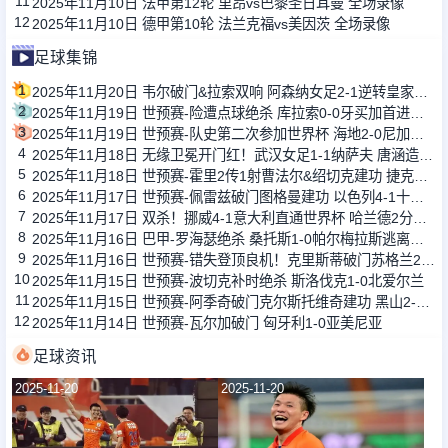
11
2025年11月10日 法甲第12轮 里昂vs巴黎圣日耳曼 全场录像
12
2025年11月10日 德甲第10轮 法兰克福vs美因茨 全场录像
足球集锦
1
2025年11月20日 韦尔破门&拉索双响 阿森纳女足2-1逆转皇家马德里女足
2
2025年11月19日 世预赛-险遭点球绝杀 库拉索0-0牙买加首进世界杯
3
2025年11月19日 世预赛-队史第二次参加世界杯 海地2-0尼加拉瓜
4
2025年11月18日 无缘卫冕开门红！武汉女足1-1纳萨夫 唐涵造乌龙马君失点+中框
5
2025年11月18日 世预赛-霍里2传1射曹法尔&绍切克建功 捷克6-0直布罗陀
6
2025年11月17日 世预赛-佩雷兹破门图格曼建功 以色列4-1十人摩尔多瓦
7
2025年11月17日 双杀！挪威4-1意大利直通世界杯 哈兰德2分钟2球埃斯波西托破门
8
2025年11月16日 巴甲-罗海瑟绝杀 桑托斯1-0帕尔梅拉斯逃离降级区
9
2025年11月16日 世预赛-错失登顶良机！克里斯蒂破门苏格兰2-3不敌希腊
10
2025年11月15日 世预赛-波切克补时绝杀 斯洛伐克1-0北爱尔兰
11
2025年11月15日 世预赛-阿季奇破门克尔斯托维奇建功 黑山2-1直布罗陀
12
2025年11月14日 世预赛-瓦尔加破门 匈牙利1-0亚美尼亚
足球资讯
2025-11-20
2025-11-20