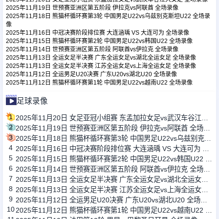
2025年11月19日 世预赛亚洲区第五阶段 伊拉克vs阿联酋 全场录像
2025年11月18日 熊猫杯循环赛第3轮 中国男足U22vs乌兹别克斯坦U22 全场录
像
足球新闻
2025年11月16日 中冠决赛阶段排位赛 大连涵瑀 VS 大连可为 全场录像
2025年11月15日 熊猫杯循环赛第2轮 中国男足U22vs韩国U22 全场录像
2025年11月14日 世预赛亚洲区第五阶段 阿联酋vs伊拉克 全场录像
篮球新闻
2025年11月13日 全运女足半决赛 广东全运女足vs湖北全运女足 全场录像
2025年11月13日 全运女足半决赛 江苏全运女足vs上海全运女足 全场录像
2025年11月12日 全运男足U20决赛 广东U20vs湖北U20 全场录像
2025年11月12日 熊猫杯循环赛第1轮 中国男足U22vs越南U22 全场录像
足球录像
1
2025年11月20日 女足亚冠小组赛 东孟加拉女足vs武汉车谷江大女足 全场录像
2
2025年11月19日 世预赛亚洲区第五阶段 伊拉克vs阿联酋 全场录像
3
2025年11月18日 熊猫杯循环赛第3轮 中国男足U22vs乌兹别克斯坦U22 全场录像
4
2025年11月16日 中冠决赛阶段排位赛 大连涵瑀 VS 大连可为 全场录像
5
2025年11月15日 熊猫杯循环赛第2轮 中国男足U22vs韩国U22 全场录像
6
2025年11月14日 世预赛亚洲区第五阶段 阿联酋vs伊拉克 全场录像
7
2025年11月13日 全运女足半决赛 广东全运女足vs湖北全运女足 全场录像
8
2025年11月13日 全运女足半决赛 江苏全运女足vs上海全运女足 全场录像
9
2025年11月12日 全运男足U20决赛 广东U20vs湖北U20 全场录像
10
2025年11月12日 熊猫杯循环赛第1轮 中国男足U22vs越南U22 全场录像