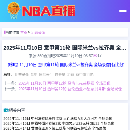
首页
>
当前位置:
首页
足球录像
足球直播
2025年11月10日 意甲第11轮 国际米兰vs拉齐奥 全场录像
17
来源:360直播吧
2025年11月10日 03:57
篮球直播
[咪咕] 11月10日 意甲第11轮 国际米兰vs拉齐奥 全场录像[有比分]
标签
：
比赛录像
意甲
国际米兰
拉齐奥
足球
意甲第11轮
足球录像
上一条：
2025年11月10日 西甲第12轮 马洛卡vs赫塔费 全场录像
下一条：
2025年11月10日 西甲第12轮 瓦伦西亚vs皇家贝蒂斯 全场录像
篮球录像
相关内容
足球集锦
2025年11月16日 中冠决赛阶段排位赛 大连涵瑀 VS 大连可为 全场录像
2025年11月15日 熊猫杯循环赛第2轮 中国男足U22vs韩国U22 全场录像
2025年11月14日 世预赛亚洲区第五阶段 阿联酋vs伊拉克 全场录像
篮球集锦