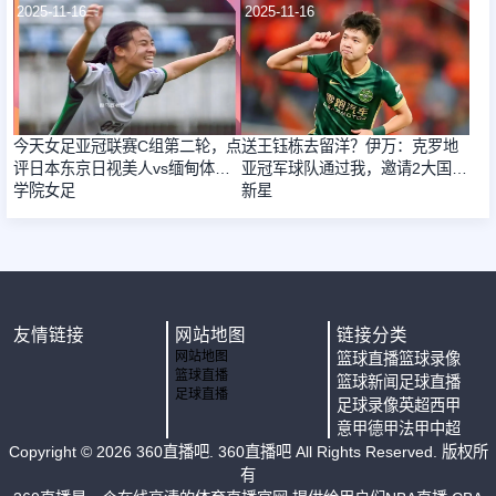
2025-11-16
2025-11-16
今天女足亚冠联赛C组第二轮，点
送王钰栋去留洋？伊万：克罗地
评日本东京日视美人vs缅甸体育
亚冠军球队通过我，邀请2大国足
学院女足
新星
友情链接
网站地图
链接分类
网站地图
篮球直播
篮球录像
篮球直播
篮球新闻
足球直播
足球直播
足球录像
英超
西甲
意甲
德甲
法甲
中超
Copyright ©
2026
360直播吧
. 360直播吧 All Rights Reserved. 版权所
有