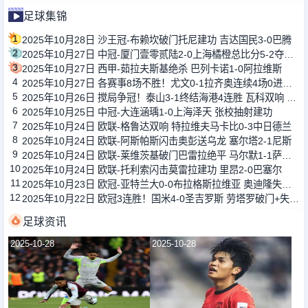
足球集锦
1
2025年10月28日 沙王冠-布赖坎破门托尼建功 吉达国民3-0巴腾
2
2025年10月27日 中冠-厦门壹零贰陆2-0上海橘橙总比分5-2夺冠 59岁朱骏首发登场
3
2025年10月27日 西甲-茹拉夫斯基绝杀 巴列卡诺1-0阿拉维斯
4
2025年10月27日 各赛事8场不胜！尤文0-1拉齐奥连续4场0进球 戴维DV9失良机
5
2025年10月26日 搅局争冠！泰山3-1终结海港4连胜 瓦科双响 海港先赛领先2分
6
2025年10月25日 中冠-大连涵瑀1-0上海泽天 张校抽射建功
7
2025年10月24日 欧联-格鲁达双响 特拉维夫马卡比0-3中日德兰
8
2025年10月24日 欧联-阿斯帕斯闪击奥彭送乌龙 塞尔塔2-1尼斯
9
2025年10月24日 欧联-莱维茨基破门巴雷拉绝平 马尔默1-1萨格勒布迪纳摩
10
2025年10月24日 欧联-托利索闪击莫雷拉建功 里昂2-0巴塞尔
11
2025年10月23日 欧冠-亚特兰大0-0布拉格斯拉维亚 奥迪隆失单刀卡内塞基精彩扑救
12
2025年10月22日 欧冠3连胜！国米4-0圣吉罗斯 劳塔罗破门+失单刀皮奥传射+2失空门
足球资讯
2025-10-28
2025-10-28