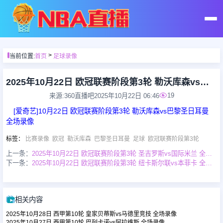
首页
>
当前位置:
首页
足球录像
足球直播
2025年10月22日 欧冠联赛阶段第3轮 勒沃库森vs巴黎圣日耳曼 全场录像
19
来源:360直播吧
2025年10月22日 06:46
篮球直播
[爱奇艺]10月22日 欧冠联赛阶段第3轮 勒沃库森vs巴黎圣日耳曼
全场录像
足球录像
标签
：
比赛录像
欧冠
勒沃库森
巴黎圣日耳曼
足球
欧冠联赛阶段第3轮
上一条：
2025年10月22日 欧冠联赛阶段第3轮 圣吉罗斯vs国际米兰 全场录像
下一条：
2025年10月22日 欧冠联赛阶段第3轮 纽卡斯尔联vs本菲卡 全场录像
篮球录像
足球集锦
相关内容
2025年10月28日 西甲第10轮 皇家贝蒂斯vs马德里竞技 全场录像
篮球集锦
2025年10月27日 西甲第10轮 巴列卡诺vs阿拉维斯 全场录像