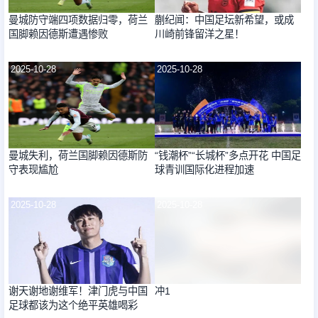
曼城防守端四项数据归零，荷兰
蒯纪闻：中国足坛新希望，或成
国脚赖因德斯遭遇惨败
川崎前锋留洋之星！
2025-10-28
2025-10-28
曼城失利，荷兰国脚赖因德斯防
“钱潮杯”“长城杯”多点开花 中国足
守表现尴尬
球青训国际化进程加速
2025-10-28
2025-10-28
谢天谢地谢维军！津门虎与中国
冲1
足球都该为这个绝平英雄喝彩