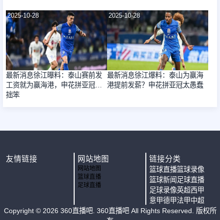
2025-10-28
2025-10-28
最新消息徐江曝料：泰山赛前发
最新消息徐江爆料：泰山为赢海
工资就为赢海港，申花拼亚冠太
港提前发薪？申花拼亚冠太愚蠢
拙笨
友情链接
网站地图
链接分类
网站地图
篮球直播
篮球录像
篮球直播
篮球新闻
足球直播
足球直播
足球录像
英超
西甲
意甲
德甲
法甲
中超
Copyright ©
2026
360直播吧
. 360直播吧 All Rights Reserved. 版权所