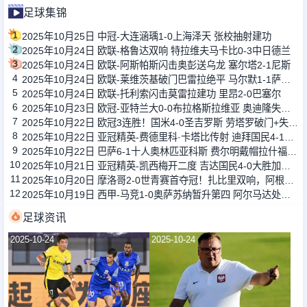
足球集锦
1
2025年10月25日 中冠-大连涵瑀1-0上海泽天 张校抽射建功
2
2025年10月24日 欧联-格鲁达双响 特拉维夫马卡比0-3中日德兰
3
2025年10月24日 欧联-阿斯帕斯闪击奥彭送乌龙 塞尔塔2-1尼斯
4
2025年10月24日 欧联-莱维茨基破门巴雷拉绝平 马尔默1-1萨格勒布迪纳摩
5
2025年10月24日 欧联-托利索闪击莫雷拉建功 里昂2-0巴塞尔
6
2025年10月23日 欧冠-亚特兰大0-0布拉格斯拉维亚 奥迪隆失单刀卡内塞基精彩扑救
7
2025年10月22日 欧冠3连胜！国米4-0圣吉罗斯 劳塔罗破门+失单刀皮奥传射+2失空门
8
2025年10月22日 亚冠精英-费德里科·卡塔比传射 迪拜国民4-1纳萨夫
9
2025年10月22日 巴萨6-1十人奥林匹亚科斯 费尔明戴帽拉什福德双响赫泽染红引争议
10
2025年10月21日 亚冠精英-凯西梅开二度 吉达国民4-0大胜加拉法
11
2025年10月20日 摩洛哥2-0世青赛首夺冠！扎比里双响，阿根廷两度挑战VAR未获点
12
2025年10月19日 西甲-马竞1-0奥萨苏纳暂升第四 阿尔马达处子球制胜小西蒙尼助攻
足球资讯
2025-10-24
2025-10-24