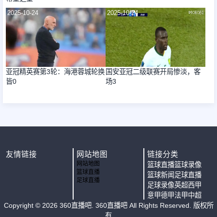
2025-10-24
2025-10-24
亚冠精英赛第3轮：海港蓉城轮换
国安亚冠二级联赛开局惨淡，客
皆0
场3
友情链接
网站地图
链接分类
网站地图
篮球直播
篮球录像
篮球直播
篮球新闻
足球直播
足球直播
足球录像
英超
西甲
意甲
德甲
法甲
中超
Copyright ©
2026
360直播吧
. 360直播吧 All Rights Reserved. 版权所
有