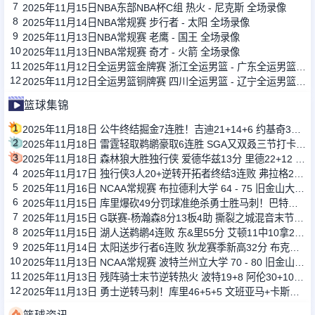
7
2025年11月15日NBA东部NBA杯C组 热火 - 尼克斯 全场录像
8
2025年11月14日NBA常规赛 步行者 - 太阳 全场录像
9
2025年11月13日NBA常规赛 老鹰 - 国王 全场录像
10
2025年11月13日NBA常规赛 奇才 - 火箭 全场录像
11
2025年11月12日全运男篮金牌赛 浙江全运男篮 - 广东全运男篮 全场录像
12
2025年11月12日全运男篮铜牌赛 四川全运男篮 - 辽宁全运男篮 全场录像
篮球集锦
1
2025年11月18日 公牛终结掘金7连胜！吉迪21+14+6 约基奇36+18+13 穆雷34+11
2
2025年11月18日 雷霆轻取鹈鹕豪取6连胜 SGA又双叒三节打卡 切特26分9板
3
2025年11月18日 森林狼大胜独行侠 爱德华兹13分 里德22+12 弗拉格15分
4
2025年11月17日 独行侠3人20+逆转开拓者终结3连败 弗拉格21+8 夏普36+6
5
2025年11月16日 NCAA常规赛 布拉德利大学 64 - 75 旧金山大学 全场集锦
6
2025年11月15日 库里爆砍49分罚球准绝杀勇士胜马刺！巴特勒21+8 文班24+10
7
2025年11月15日 G联赛-杨瀚森8分13板4助 撕裂之城混音末节大逆转山谷太阳
8
2025年11月15日 湖人送鹈鹕4连败 东&里55分 艾顿11中10拿20+16 墨菲35分
9
2025年11月14日 太阳送步行者6连败 狄龙赛季新高32分 布克三节打卡33+5+7
10
2025年11月13日 NCAA常规赛 波特兰州立大学 70 - 80 旧金山大学 全场集锦
11
2025年11月13日 残阵骑士末节逆转热火 波特19+8 阿伦30+10 鲍威尔27分
12
2025年11月13日 勇士逆转马刺！库里46+5+5 文班亚马+卡斯尔同场空砍三双！