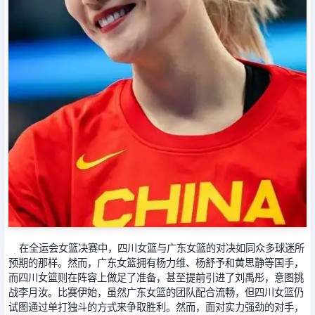
足球新闻
篮球新闻
在全运会女篮决赛中，四川女篮与广东女篮的对决如同众多球迷所
预期的那样。然而，广东女篮拥有杨力维、杨舒予和黄思静等国手，
而四川女篮则在阵容上做足了准备，甚至提前引进了刘禹彤，意图挑
战李月汝。比赛伊始，虽然广东女篮的团队配合流畅，但四川女篮仍
试图通过单打独斗的方式来争取胜利。然而，面对实力强劲的对手，