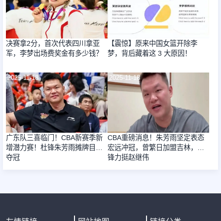
决赛拿2分，首次代表四川拿亚
【震惊】原来中国女篮开除李
军，李梦出场费奖金有多少钱？
梦，背后藏着这 3 大原因！
2025-11-18
2025-11-18
广东队三喜临门！CBA新赛季新
CBA重磅消息！朱芳雨坚定表态
增潜力赛！杜锋朱芳雨摊牌目标
宏远冲冠，曾繁日加盟吉林，杜
夺冠
锋力挺赵继伟