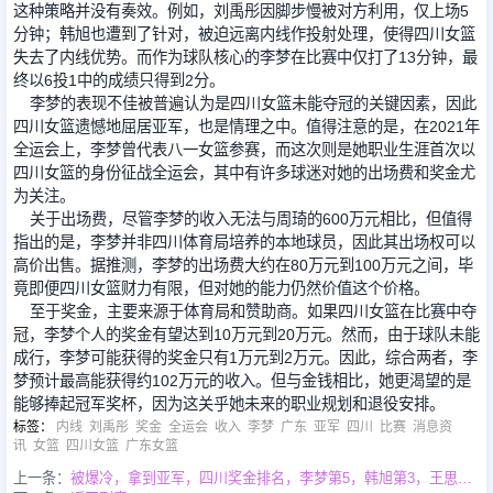
这种策略并没有奏效。例如，刘禹彤因脚步慢被对方利用，仅上场5
分钟；韩旭也遭到了针对，被迫远离内线作投射处理，使得四川女篮
失去了内线优势。而作为球队核心的李梦在比赛中仅打了13分钟，最
终以6投1中的成绩只得到2分。
李梦的表现不佳被普遍认为是四川女篮未能夺冠的关键因素，因此
四川女篮遗憾地屈居亚军，也是情理之中。值得注意的是，在2021年
全运会上，李梦曾代表八一女篮参赛，而这次则是她职业生涯首次以
四川女篮的身份征战全运会，其中有许多球迷对她的出场费和奖金尤
为关注。
关于出场费，尽管李梦的收入无法与周琦的600万元相比，但值得
指出的是，李梦并非四川体育局培养的本地球员，因此其出场权可以
高价出售。据推测，李梦的出场费大约在80万元到100万元之间，毕
竟即便四川女篮财力有限，但对她的能力仍然价值这个价格。
至于奖金，主要来源于体育局和赞助商。如果四川女篮在比赛中夺
冠，李梦个人的奖金有望达到10万元到20万元。然而，由于球队未能
成行，李梦可能获得的奖金只有1万元到2万元。因此，综合两者，李
梦预计最高能获得约102万元的收入。但与金钱相比，她更渴望的是
能够捧起冠军奖杯，因为这关乎她未来的职业规划和退役安排。
标签
：
内线
刘禹彤
奖金
全运会
收入
李梦
广东
亚军
四川
比赛
消息资
讯
女篮
四川女篮
广东女篮
上一条：
被爆冷，拿到亚军，四川奖金排名，李梦第5，韩旭第3，王思雨第2