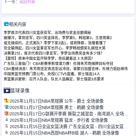
下一条：
返回列表
相关内容
李梦首次代表四川女篮获亚军，出场费与奖金总额揭秘
被爆冷，拿到亚军，四川奖金排名，李梦第5，韩旭第3，王思雨第2
或无缘续约，正式离队？李梦下家3选1，或将降薪，张隆看懂了
完全输得起，四川女篮拿亚军也开心，李梦韩旭颁奖礼搞怪大笑
决赛拿2分，首次代表四川拿亚军，李梦出场费奖金有多少钱？
【震惊】原来中国女篮开除李梦，背后藏着这 3 大原因！
广东队三喜临门！CBA新赛季新增潜力赛！杜锋朱芳雨摊牌目标夺冠
CBA重磅消息！朱芳雨坚定表态宏远冲冠，曾繁日加盟吉林，杜锋力挺赵继伟
中国男篮世预赛门票公布，央视CCTV5直播，郭士强选14人
男篮集训更新：召开入队会，队长人选确定，郭士强提3点要求
篮球录像
1
2025年11月17日NBA常规赛 公牛 - 爵士 全场录像
2
2025年11月17日NBA常规赛 勇士 - 鹈鹕 全场录像
3
2025年11月17日G联赛开季赛 撕裂之城混音 - 南湾湖人 全场录像
4
2025年11月16日NBA常规赛 猛龙 - 步行者 全场录像
5
2025年11月15日全运女篮决赛 广东全运女篮 - 四川全运女篮 全场录像
6
2025年11月15日NBA西部NBA杯B组 湖人 - 鹈鹕 全场录像