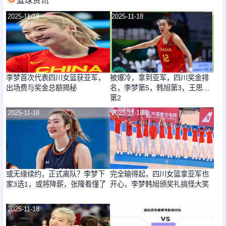
篮球资讯
2025-11-18
2025-11-18
李梦首次代表四川女篮获亚军，
被爆冷，拿到亚军，四川奖金排
出场费与奖金总额揭秘
名，李梦第5，韩旭第3，王思雨
第2
2025-11-18
2025-11-18
或无缘续约，正式离队？李梦下
完全输得起，四川女篮拿亚军也
家3选1，或将降薪，张隆看懂了
开心，李梦韩旭颁奖礼搞怪大笑
2025-11-18
2025-11-18