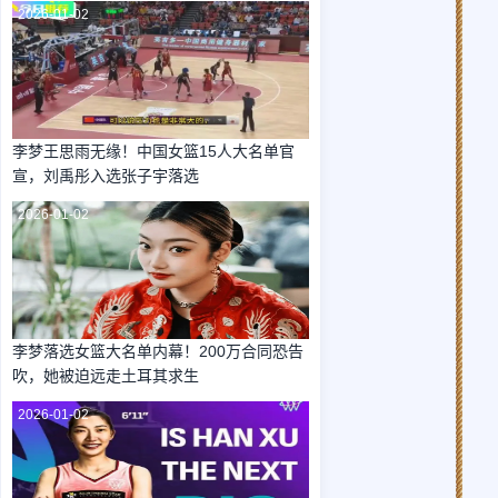
2026-01-02
李梦王思雨无缘！中国女篮15人大名单官
宣，刘禹彤入选张子宇落选
2026-01-02
李梦落选女篮大名单内幕！200万合同恐告
吹，她被迫远走土耳其求生
2026-01-02