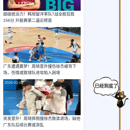
超级统治力！韩旭留洋率队7战全胜狂胜
156分 升联赛第二逼近榜首
2026-01-02
广东遭遇噩梦！周琦意外撞伤徐杰被背下
场，伤情或致球队进攻陷入困境
2026-01-02
突发意外！周琦摔倒撞徐杰致其退场，缺他
广东队后续比赛或添乱