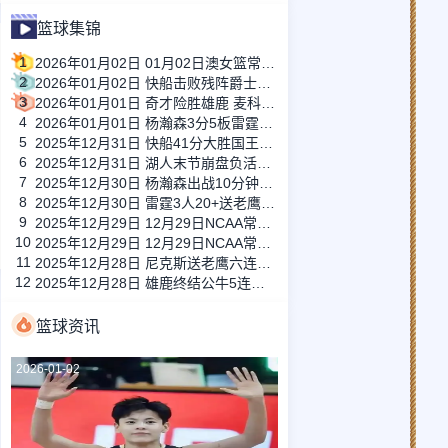
篮球集锦
1
2026年01月02日 01月02日澳女篮常规赛 珀斯山猫女篮93-75阿德莱德闪电女篮 全场集锦
2
2026年01月02日 快船击败残阵爵士迎来6连胜！小卡45+7&末节20分 哈登20+7
3
2026年01月01日 奇才险胜雄鹿 麦科勒姆18分+中投绝杀 萨尔20+11 字母哥33+15
4
2026年01月01日 杨瀚森3分5板雷霆大胜开拓者！SGA30+6 霍姆格伦12+10+6帽
5
2025年12月31日 快船41分大胜国王迎5连胜 小卡33+5+5 哈登21+5 威少12分
6
2025年12月31日 湖人末节崩盘负活塞！东契奇30分8失误 詹姆斯生日夜17分
7
2025年12月30日 杨瀚森出战10分钟献1助攻&开拓者胜独行侠 阿夫迪亚27+9+11
8
2025年12月30日 雷霆3人20+送老鹰7连败！亚历山大39+5+6 奥孔武26+14+6
9
2025年12月29日 12月29日NCAA常规赛 内布拉斯加奥马哈大学57-80俄勒冈大学 全场集锦
10
2025年12月29日 12月29日NCAA常规赛 旧金山大学67-59西雅图大学 全场集锦
11
2025年12月28日 尼克斯送老鹰六连败 唐斯36+16 布伦森34+5 奥孔武31+14
12
2025年12月28日 雄鹿终结公牛5连胜 字母哥复出29+8 罗林斯20+7 武切维奇16+7
篮球资讯
2026-01-02