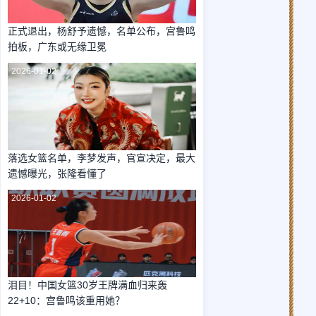
正式退出，杨舒予遗憾，名单公布，宫鲁鸣
拍板，广东或无缘卫冕
2026-01-02
落选女篮名单，李梦发声，官宣决定，最大
遗憾曝光，张隆看懂了
2026-01-02
泪目！中国女篮30岁王牌满血归来轰
22+10：宫鲁鸣该重用她？