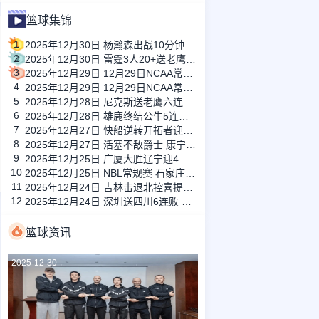
篮球集锦
1
2025年12月30日 杨瀚森出战10分钟献1助攻&开拓者胜独行侠 阿夫迪亚27+9+11
2
2025年12月30日 雷霆3人20+送老鹰7连败！亚历山大39+5+6 奥孔武26+14+6
3
2025年12月29日 12月29日NCAA常规赛 内布拉斯加奥马哈大学57-80俄勒冈大学 全场集锦
4
2025年12月29日 12月29日NCAA常规赛 旧金山大学67-59西雅图大学 全场集锦
5
2025年12月28日 尼克斯送老鹰六连败 唐斯36+16 布伦森34+5 奥孔武31+14
6
2025年12月28日 雄鹿终结公牛5连胜 字母哥复出29+8 罗林斯20+7 武切维奇16+7
7
2025年12月27日 快船逆转开拓者迎3连胜 哈登34+6 大洛新高9记三分 杨瀚森DNP
8
2025年12月27日 活塞不敌爵士 康宁汉姆绝杀三分不中 小乔治准绝杀&砍31+7+8
9
2025年12月25日 广厦大胜辽宁迎4连胜 巴里·布朗26分 吴骁10板 付豪11分
10
2025年12月25日 NBL常规赛 石家庄翔蓝 107 - 71 张家口体文旅 全场集锦
11
2025年12月24日 吉林击退北控喜提4连胜 栾利程22分 姜伟泽9+6+9 廖三宁14+9
12
2025年12月24日 深圳送四川6连败 贺希宁21+9+11 李慕豪17分 景菡一24+6+5
篮球资讯
2025-12-30