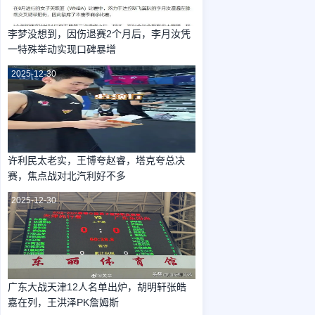
李梦没想到，因伤退赛2个月后，李月汝凭
一特殊举动实现口碑暴增
2025-12-30
许利民太老实，王博夸赵睿，塔克夸总决
赛，焦点战对北汽利好不多
2025-12-30
广东大战天津12人名单出炉，胡明轩张皓
嘉在列，王洪泽PK詹姆斯