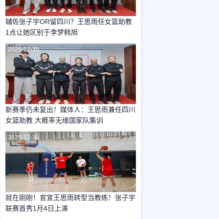
辅佐张子宇OR留四川？王思雨任女篮助教
1点让她区别于李梦韩旭
2025-12-30
新赛季仍未复出！媒体人：王思雨兼任四川
女篮助教 大概率无缘国家队集训
2025-12-30
就在刚刚！官宣王思雨转型当教练！张子宇
联赛首秀1月4日上演